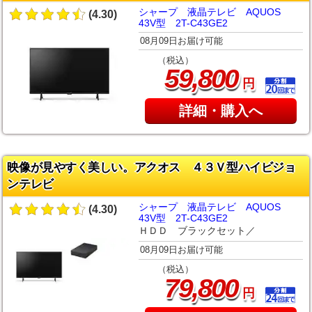
シャープ 液晶テレビ AQUOS
(4.30)
43V型 2T-C43GE2
08月09日お届け可能
（税込）
,
59
800
円
詳細・購入へ
映像が見やすく美しい。アクオス ４３Ｖ型ハイビジョ
ンテレビ
シャープ 液晶テレビ AQUOS
(4.30)
43V型 2T-C43GE2
ＨＤＤ ブラックセット／
08月09日お届け可能
（税込）
,
79
800
円