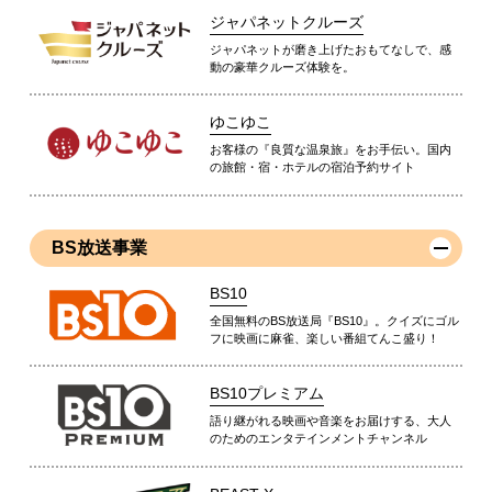
ジャパネットクルーズ
ジャパネットが磨き上げたおもてなしで、感
動の豪華クルーズ体験を。
ゆこゆこ
お客様の『良質な温泉旅』をお手伝い。国内
の旅館・宿・ホテルの宿泊予約サイト
BS放送事業
BS10
全国無料のBS放送局『BS10』。クイズにゴル
フに映画に麻雀、楽しい番組てんこ盛り！
BS10プレミアム
語り継がれる映画や音楽をお届けする、大人
のためのエンタテインメントチャンネル