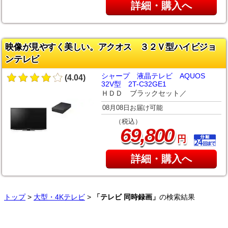
詳細・購入へ
映像が見やすく美しい。アクオス ３２Ｖ型ハイビジョ
ンテレビ
シャープ 液晶テレビ AQUOS
(4.04)
32V型 2T-C32GE1
ＨＤＤ ブラックセット／
08月08日お届け可能
（税込）
,
69
800
円
詳細・購入へ
トップ
>
大型・4Kテレビ
>
「テレビ 同時録画」
の検索結果