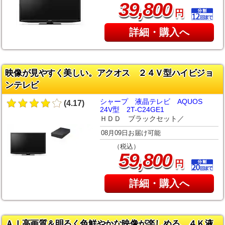
,
39
800
円
詳細・購入へ
映像が見やすく美しい。アクオス ２４Ｖ型ハイビジョ
ンテレビ
シャープ 液晶テレビ AQUOS
(4.17)
24V型 2T-C24GE1
ＨＤＤ ブラックセット／
08月09日お届け可能
（税込）
,
59
800
円
詳細・購入へ
ＡＩ高画質＆明るく色鮮やかな映像が楽しめる、４Ｋ液