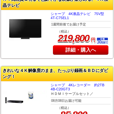
晶テレビ
シャープ 4K液晶テレビ 75V型
4T-C75EL1
1週間前後でお届け予定
（税込）
,
219
800
円
詳細・購入へ
きれいな４Ｋ解像度のまま、たっぷり録画＆ＢＤにダビ
ング！
シャープ 4Kレコーダー 約2TB
4B-C20GT3
ＨＤＭＩケーブルセット／
08月08日お届け可能
（税込）