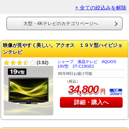
× 全ての絞込みを解除
大型・4Kテレビのカテゴリページへ
映像が見やすく美しい。アクオス １９Ｖ型ハイビジョ
ンテレビ
シャープ 液晶テレビ AQUOS
(3.92)
19V型 2T-C19GE1
08月08日お届け可能
（税込）
,
34
800
円
詳細・購入へ