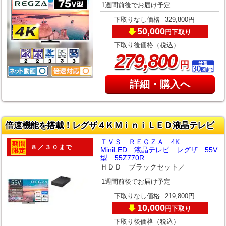
1週間前後でお届け予定
下取りなし価格
329,800円
50,000
下取り
円
下取り後価格（税込）
,
279
800
円
詳細・購入へ
倍速機能を搭載！レグザ４ＫＭｉｎｉＬＥＤ液晶テレビ
ＴＶＳ ＲＥＧＺＡ 4K
８／３０まで
MiniLED 液晶テレビ レグザ 55V
型 55Z770R
ＨＤＤ ブラックセット／
1週間前後でお届け予定
下取りなし価格
219,800円
10,000
下取り
円
下取り後価格（税込）