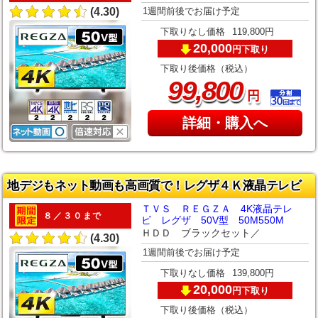
1週間前後でお届け予定
(4.30)
下取りなし価格
119,800円
20,000
下取り
円
下取り後価格（税込）
,
99
800
円
詳細・購入へ
地デジもネット動画も高画質で！レグザ４Ｋ液晶テレビ
ＴＶＳ ＲＥＧＺＡ 4K液晶テレ
８／３０まで
ビ レグザ 50V型 50M550M
ＨＤＤ ブラックセット／
(4.30)
1週間前後でお届け予定
下取りなし価格
139,800円
20,000
下取り
円
下取り後価格（税込）