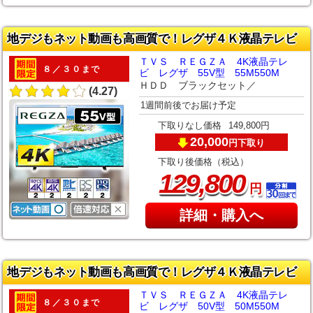
地デジもネット動画も高画質で！レグザ４Ｋ液晶テレビ
ＴＶＳ ＲＥＧＺＡ 4K液晶テレ
８／３０まで
ビ レグザ 55V型 55M550M
ＨＤＤ ブラックセット／
(4.27)
1週間前後でお届け予定
下取りなし価格
149,800円
20,000
下取り
円
下取り後価格（税込）
,
129
800
円
詳細・購入へ
地デジもネット動画も高画質で！レグザ４Ｋ液晶テレビ
ＴＶＳ ＲＥＧＺＡ 4K液晶テレ
８／３０まで
ビ レグザ 50V型 50M550M