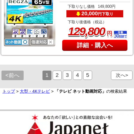
下取りなし価格
149,800円
20,000
下取り
円
下取り後価格（税込）
,
129
800
円
詳細・購入へ
1
2
3
4
5
<前へ
次へ>
トップ
>
大型・4Kテレビ
>
「テレビ ネット動画対応」
の検索結果