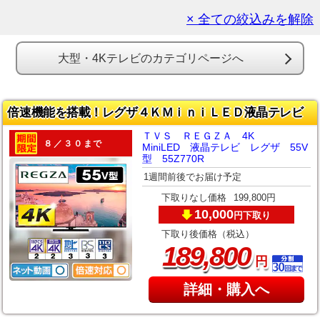
× 全ての絞込みを解除
大型・4Kテレビのカテゴリページへ
倍速機能を搭載！レグザ４ＫＭｉｎｉＬＥＤ液晶テレビ
ＴＶＳ ＲＥＧＺＡ 4K
８／３０まで
MiniLED 液晶テレビ レグザ 55V
型 55Z770R
1週間前後でお届け予定
下取りなし価格
199,800円
10,000
下取り
円
下取り後価格（税込）
,
189
800
円
詳細・購入へ