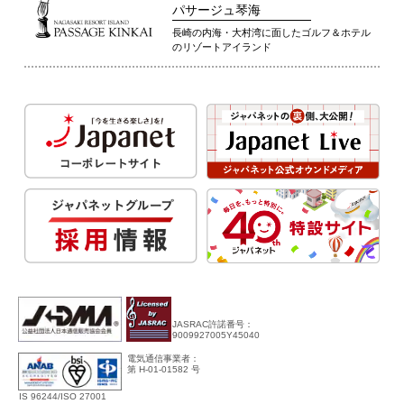
パサージュ琴海
長崎の内海・大村湾に面したゴルフ＆ホテル
のリゾートアイランド
JASRAC許諾番号：
9009927005Y45040
電気通信事業者：
第 H-01-01582 号
IS 96244/ISO 27001