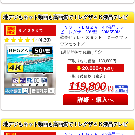
地デジもネット動画も高画質で！レグザ４Ｋ液晶テレビ
ＴＶＳ ＲＥＧＺＡ 4K液晶テレ
８／３０まで
ビ レグザ 50V型 50M550M
壁寄せテレビスタンド ダークブラ
(4.30)
ウンセット／
1週間前後でお届け予定
下取りなし価格
139,800円
20,000
下取り
円
下取り後価格（税込）
,
119
800
円
詳細・購入へ
地デジもネット動画も高画質で！レグザ４Ｋ液晶テレビ
ＴＶＳ ＲＥＧＺＡ 4K液晶テレ