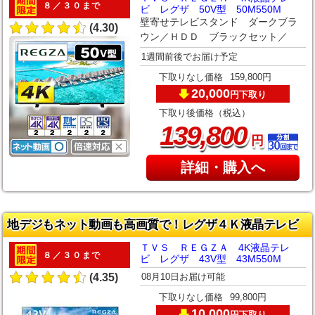
８／３０まで
ビ レグザ 50V型 50M550M
壁寄せテレビスタンド ダークブラ
(4.30)
ウン／ＨＤＤ ブラックセット／
1週間前後でお届け予定
下取りなし価格
159,800円
20,000
下取り
円
下取り後価格（税込）
,
139
800
円
詳細・購入へ
地デジもネット動画も高画質で！レグザ４Ｋ液晶テレビ
ＴＶＳ ＲＥＧＺＡ 4K液晶テレ
８／３０まで
ビ レグザ 43V型 43M550M
08月10日お届け可能
(4.35)
下取りなし価格
99,800円
10,000
下取り
円