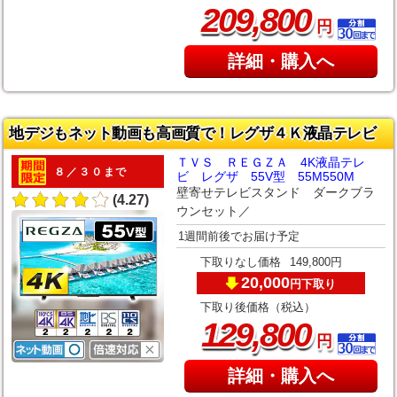
,
209
800
円
詳細・購入へ
地デジもネット動画も高画質で！レグザ４Ｋ液晶テレビ
ＴＶＳ ＲＥＧＺＡ 4K液晶テレ
８／３０まで
ビ レグザ 55V型 55M550M
壁寄せテレビスタンド ダークブラ
(4.27)
ウンセット／
1週間前後でお届け予定
下取りなし価格
149,800円
20,000
下取り
円
下取り後価格（税込）
,
129
800
円
詳細・購入へ