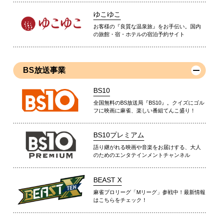
ゆこゆこ
お客様の『良質な温泉旅』をお手伝い。国内
の旅館・宿・ホテルの宿泊予約サイト
BS放送事業
BS10
全国無料のBS放送局『BS10』。クイズにゴル
フに映画に麻雀、楽しい番組てんこ盛り！
BS10プレミアム
語り継がれる映画や音楽をお届けする、大人
のためのエンタテインメントチャンネル
BEAST X
麻雀プロリーグ「Mリーグ」参戦中！最新情報
はこちらをチェック！