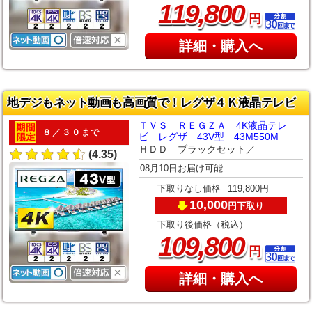
,
119
800
円
詳細・購入へ
地デジもネット動画も高画質で！レグザ４Ｋ液晶テレビ
ＴＶＳ ＲＥＧＺＡ 4K液晶テレ
８／３０まで
ビ レグザ 43V型 43M550M
ＨＤＤ ブラックセット／
(4.35)
08月10日お届け可能
下取りなし価格
119,800円
10,000
下取り
円
下取り後価格（税込）
,
109
800
円
詳細・購入へ