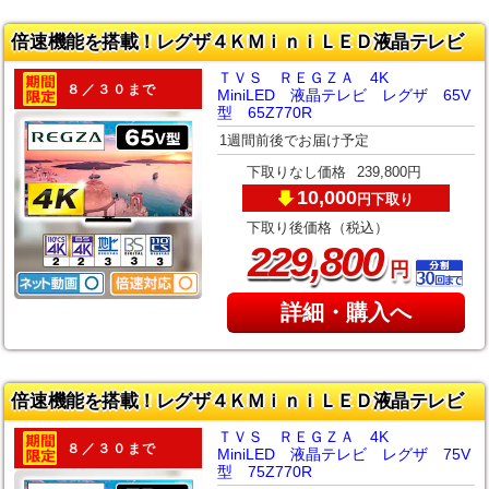
倍速機能を搭載！レグザ４ＫＭｉｎｉＬＥＤ液晶テレビ
ＴＶＳ ＲＥＧＺＡ 4K
８／３０まで
MiniLED 液晶テレビ レグザ 65V
型 65Z770R
1週間前後でお届け予定
下取りなし価格
239,800円
10,000
下取り
円
下取り後価格（税込）
,
229
800
円
詳細・購入へ
倍速機能を搭載！レグザ４ＫＭｉｎｉＬＥＤ液晶テレビ
ＴＶＳ ＲＥＧＺＡ 4K
８／３０まで
MiniLED 液晶テレビ レグザ 75V
型 75Z770R