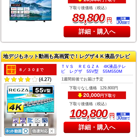
下取り後価格（税込）
,
89
800
円
詳細・購入へ
地デジもネット動画も高画質で！レグザ４Ｋ液晶テレビ
ＴＶＳ ＲＥＧＺＡ 4K液晶テレ
８／３０まで
ビ レグザ 55V型 55M550M
1週間前後でお届け予定
(4.27)
下取りなし価格
129,800円
20,000
下取り
円
下取り後価格（税込）
,
109
800
円
詳細・購入へ