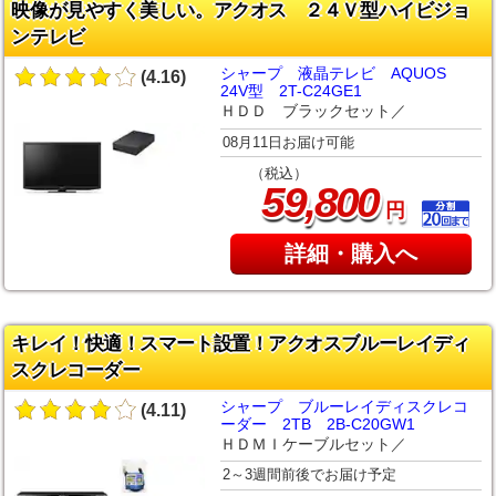
映像が見やすく美しい。アクオス ２４Ｖ型ハイビジョ
ンテレビ
シャープ 液晶テレビ AQUOS
(4.16)
24V型 2T-C24GE1
ＨＤＤ ブラックセット／
08月11日お届け可能
（税込）
,
59
800
円
詳細・購入へ
キレイ！快適！スマート設置！アクオスブルーレイディ
スクレコーダー
シャープ ブルーレイディスクレコ
(4.11)
ーダー 2TB 2B-C20GW1
ＨＤＭＩケーブルセット／
2～3週間前後でお届け予定