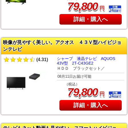
,
79
800
円
詳細・購入へ
映像が見やすく美しい。アクオス ４３Ｖ型ハイビジョ
ンテレビ
シャープ 液晶テレビ AQUOS
(4.31)
43V型 2T-C43GE2
ＨＤＤ ブラックセット／
08月11日お届け可能
（税込）
,
79
800
円
詳細・購入へ