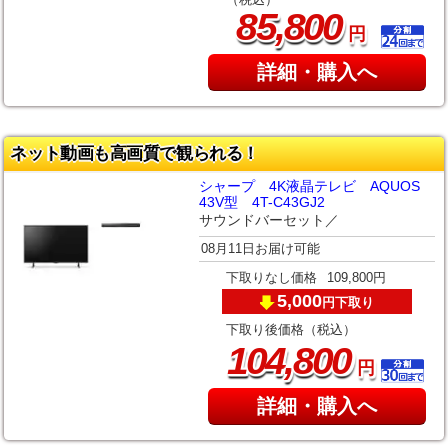
（税込）
,
85
800
円
詳細・購入へ
ネット動画も高画質で観られる！
シャープ 4K液晶テレビ AQUOS
43V型 4T-C43GJ2
サウンドバーセット／
08月11日お届け可能
下取りなし価格
109,800円
5,000
下取り
円
下取り後価格（税込）
,
104
800
円
詳細・購入へ