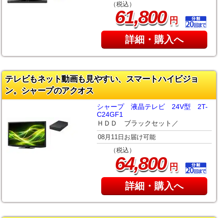
（税込）
,
61
800
円
詳細・購入へ
テレビもネット動画も見やすい、スマートハイビジョ
ン。シャープのアクオス
シャープ 液晶テレビ 24V型 2T-
C24GF1
ＨＤＤ ブラックセット／
08月11日お届け可能
（税込）
,
64
800
円
詳細・購入へ