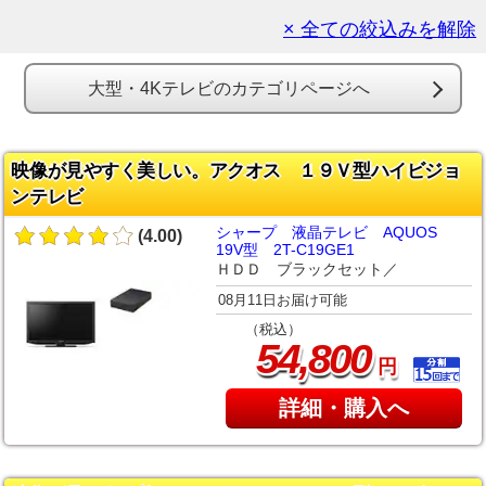
× 全ての絞込みを解除
大型・4Kテレビのカテゴリページへ
映像が見やすく美しい。アクオス １９Ｖ型ハイビジョ
ンテレビ
シャープ 液晶テレビ AQUOS
(4.00)
19V型 2T-C19GE1
ＨＤＤ ブラックセット／
08月11日お届け可能
（税込）
,
54
800
円
詳細・購入へ