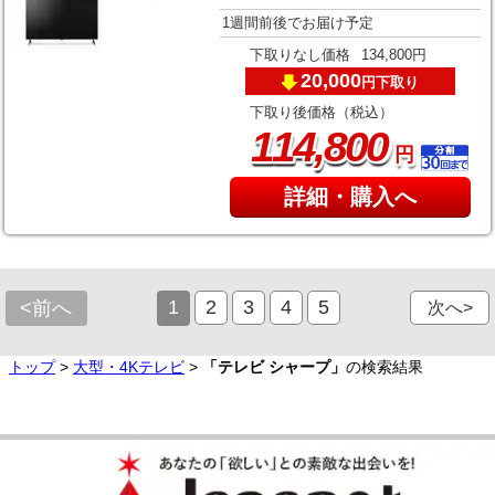
1週間前後でお届け予定
下取りなし価格
134,800円
20,000
下取り
円
下取り後価格（税込）
,
114
800
円
詳細・購入へ
1
2
3
4
5
<前へ
次へ>
トップ
>
大型・4Kテレビ
>
「テレビ シャープ」
の検索結果