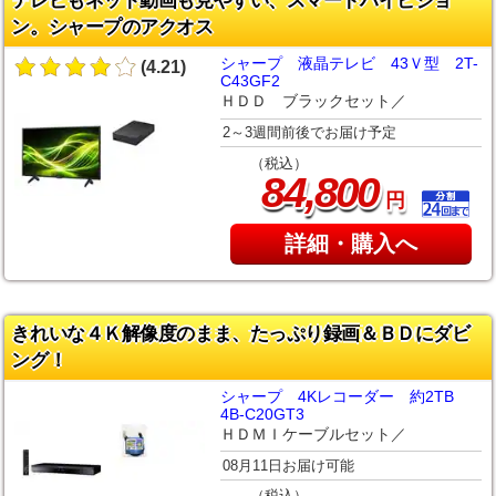
テレビもネット動画も見やすい、スマートハイビジョ
ン。シャープのアクオス
シャープ 液晶テレビ 43Ｖ型 2T-
(4.21)
C43GF2
ＨＤＤ ブラックセット／
2～3週間前後でお届け予定
（税込）
,
84
800
円
詳細・購入へ
きれいな４Ｋ解像度のまま、たっぷり録画＆ＢＤにダビ
ング！
シャープ 4Kレコーダー 約2TB
4B-C20GT3
ＨＤＭＩケーブルセット／
08月11日お届け可能