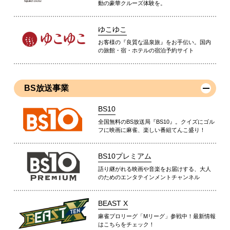
動の豪華クルーズ体験を。
ゆこゆこ
お客様の『良質な温泉旅』をお手伝い。国内
の旅館・宿・ホテルの宿泊予約サイト
BS放送事業
BS10
全国無料のBS放送局『BS10』。クイズにゴル
フに映画に麻雀、楽しい番組てんこ盛り！
BS10プレミアム
語り継がれる映画や音楽をお届けする、大人
のためのエンタテインメントチャンネル
BEAST X
麻雀プロリーグ「Mリーグ」参戦中！最新情報
はこちらをチェック！