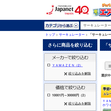
トップ
>
サーキュレーター
>
「サーキュレー
さらに商品を絞り込む
「
ＹＡＭＡＺＥＮ（2）
絞り込みを解除
選択中
季節
ュレ
10001円～30000円（2）
ＹＡ
絞り込みを解除
ホワイ