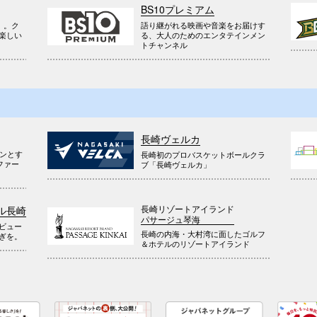
BS10プレミアム
』。ク
語り継がれる映画や音楽をお届けす
楽しい
る、大人のためのエンタテインメン
トチャンネル
長崎ヴェルカ
ウンとす
長崎初のプロバスケットボールクラ
ファー
ブ「長崎ヴェルカ」
長崎リゾートアイランド
ル長崎
パサージュ琴海
ビュー
長崎の内海・大村湾に面したゴルフ
ぎを。
＆ホテルのリゾートアイランド