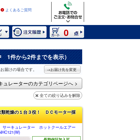
よくあるご質問
0
中 1件から2件までを表示）
のお届けの場合です。
→お届け先を変更
キュレーターのカテゴリページへ
全ての絞り込みを解除
衣類乾燥の１台３役！ ＤＣモーター採
 サーキュレーター ホットクールエアー
HC121(W)
長期保証加入可