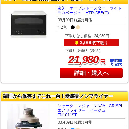
東芝 オーブントースター ライト
モカベージュ HTR-D5B(C)
08月09日お届け可能
全2色
下取りなし価格
24,980円
3,000
下取り
円
下取り後価格（税込）
,
21
980
円
詳細・購入へ
調理から保存までこれ一台！新感覚ノンフライヤー
シャークニンジャ NINJA CRISPi
エアフライヤー ベージュ
FN101JST
08月09日お届け可能