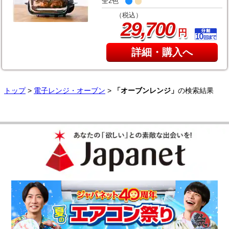
全2色
（税込）
,
29
700
円
詳細・購入へ
トップ
>
電子レンジ・オーブン
>
「オーブンレンジ」
の検索結果