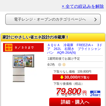
× 全ての絞込みを解除
電子レンジ・オーブンのカテゴリページへ
家計にやさしい省エネ設計の冷蔵庫！
ＡＱＵＡ 冷蔵庫 FREEZIA＋ 3ド
９／３０まで
ア 262L 右開き ブライトシャン
パン AQR-26A(N)
1週間前後でお届け予定
全2色
下取りなし価格
109,800円
30,000
下取り
円
下取り後価格（税込）
,
79
800
円
詳細・購入へ