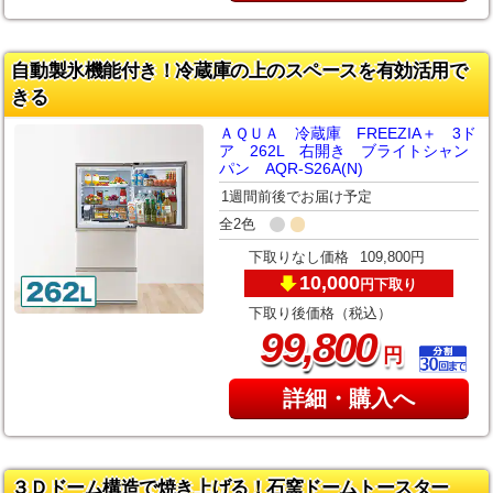
自動製氷機能付き！冷蔵庫の上のスペースを有効活用で
きる
ＡＱＵＡ 冷蔵庫 FREEZIA＋ 3ド
ア 262L 右開き ブライトシャン
パン AQR-S26A(N)
1週間前後でお届け予定
全2色
下取りなし価格
109,800円
10,000
下取り
円
下取り後価格（税込）
,
99
800
円
詳細・購入へ
３Ｄドーム構造で焼き上げる！石窯ドームトースター