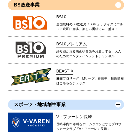
BS放送事業
BS10
全国無料のBS放送局『BS10』。クイズにゴル
フに映画に麻雀、楽しい番組てんこ盛り！
BS10プレミアム
語り継がれる映画や音楽をお届けする、大人
のためのエンタテインメントチャンネル
BEAST X
麻雀プロリーグ「Mリーグ」参戦中！最新情報
はこちらをチェック！
スポーツ・地域創生事業
V・ファーレン長崎
長崎県内21市町をホームタウンとするプロサ
ッカークラブ「V・ファーレン長崎」