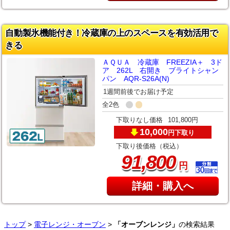
自動製氷機能付き！冷蔵庫の上のスペースを有効活用で
きる
ＡＱＵＡ 冷蔵庫 FREEZIA＋ 3ド
ア 262L 右開き ブライトシャン
パン AQR-S26A(N)
1週間前後でお届け予定
全2色
下取りなし価格
101,800円
10,000
下取り
円
下取り後価格（税込）
,
91
800
円
詳細・購入へ
トップ
>
電子レンジ・オーブン
>
「オーブンレンジ」
の検索結果