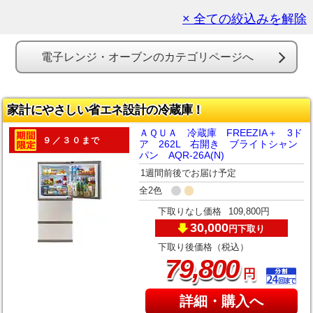
× 全ての絞込みを解除
電子レンジ・オーブンのカテゴリページへ
家計にやさしい省エネ設計の冷蔵庫！
ＡＱＵＡ 冷蔵庫 FREEZIA＋ 3ド
９／３０まで
ア 262L 右開き ブライトシャン
パン AQR-26A(N)
1週間前後でお届け予定
全2色
下取りなし価格
109,800円
30,000
下取り
円
下取り後価格（税込）
,
79
800
円
詳細・購入へ