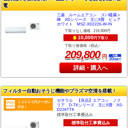
電
三菱 ルームエアコン ズバ暖霧ヶ
峰 XDシリーズ 主に6畳 ピュア
ホワイト MSZ-XD2226-W-IN
下取りなし価格
219,800円
10,000
下取り
円
下取り後価格（税込）
,
209
800
円
詳細・購入へ
フィルター自動おそうじ機能やプラズマ空清を搭載！
ゼネラル 【良品】エアコン ノク
１００００円クーポン
リア D-TKシリーズ 主に6畳 AS-
付き！
D226TTK
標準取付工事費込み
標準取付工事費込み