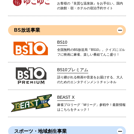
お客様の『良質な温泉旅』をお手伝い。国内
の旅館・宿・ホテルの宿泊予約サイト
BS放送事業
BS10
全国無料のBS放送局『BS10』。クイズにゴル
フに映画に麻雀、楽しい番組てんこ盛り！
BS10プレミアム
語り継がれる映画や音楽をお届けする、大人
のためのエンタテインメントチャンネル
BEAST X
麻雀プロリーグ「Mリーグ」参戦中！最新情報
はこちらをチェック！
スポーツ・地域創生事業