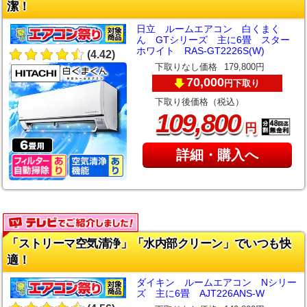
潔！
日立 ルームエアコン 白くまく
ん GTシリーズ 主に6畳 スター
ホワイト RAS-GT2226S(W)
(4.42)
下取りなし価格
179,800円
70,000
下取り
円
下取り後価格（税込）
,
109
800
円
詳細・購入へ
「ストリーマ空気清浄」「水内部クリーン」でいつも快
適！
ダイキン ルームエアコン Nシリー
ズ 主に6畳 AJT226ANS-W