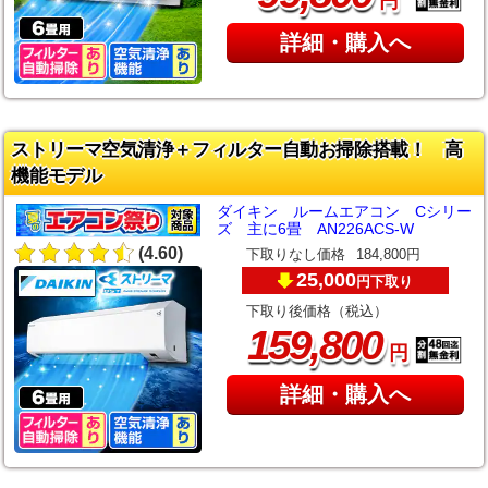
円
詳細・購入へ
ストリーマ空気清浄＋フィルター自動お掃除搭載！ 高
機能モデル
ダイキン ルームエアコン Cシリー
ズ 主に6畳 AN226ACS-W
(4.60)
下取りなし価格
184,800円
25,000
下取り
円
下取り後価格（税込）
,
159
800
円
詳細・購入へ