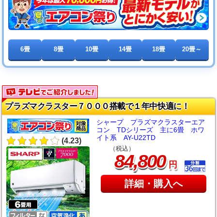
6畳
8畳
10畳
14畳
18畳
20畳～
プラズマクラスター７０００搭載で１年中快適に！
シャープ プラズマクラスターエア
コン TDシリーズ 主に6畳 ホワ
イト系 AY-U22TD
(4.23)
（税込）
,
84
800
円
詳細・購入へ