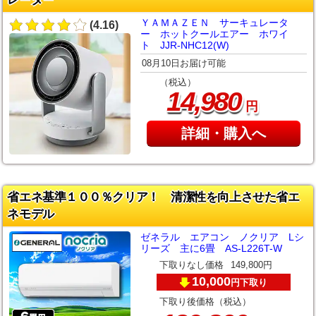
ＹＡＭＡＺＥＮ サーキュレータ
(4.16)
ー ホットクールエアー ホワイ
ト JJR-NHC12(W)
08月10日お届け可能
（税込）
,
14
980
円
詳細・購入へ
省エネ基準１００％クリア！ 清潔性を向上させた省エ
ネモデル
ゼネラル エアコン ノクリア Lシ
リーズ 主に6畳 AS-L226T-W
下取りなし価格
149,800円
10,000
下取り
円
下取り後価格（税込）