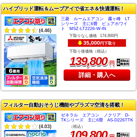
ハイブリッド運転＆ムーブアイで省エネ＆快適運転！
三菱 ルームエアコン 霧ヶ峰 LT
シリーズ 主に6畳 ピュアホワイ
ト MSZ-LT2226-W-IN
(4.46)
下取りなし価格
174,800円
35,000
下取り
円
下取り後価格（税込）
,
139
800
円
詳細・購入へ
フィルター自動おそうじ機能やプラズマ空清を搭載！
ゼネラル エアコン ノクリア D-
TKシリーズ 主に6畳 AS-D226TTK
(4.03)
（税込）
,
109
800
円