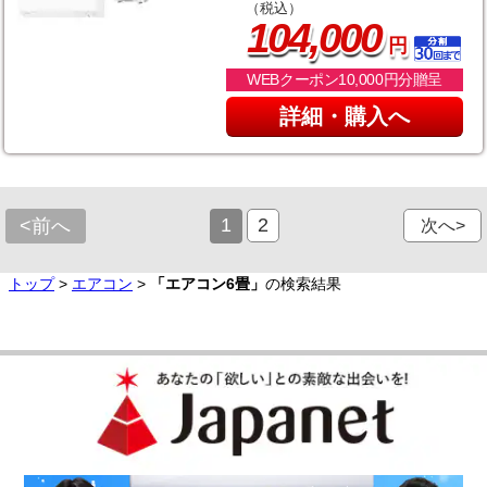
（税込）
,
104
000
円
WEBクーポン10,000円分贈呈
詳細・購入へ
1
2
<前へ
次へ>
トップ
>
エアコン
>
「エアコン6畳」
の検索結果