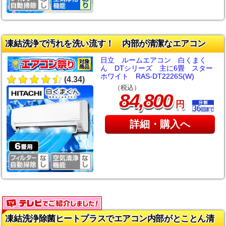
凍結洗浄で汚れを洗い流す！ 内部が清潔なエアコン
日立 ルームエアコン 白くまく
ん DTシリーズ 主に6畳 スター
ホワイト RAS-DT2226S(W)
(4.34)
（税込）
,
84
800
円
詳細・購入へ
凍結洗浄除菌ヒートプラスでエアコン内部がとことん清