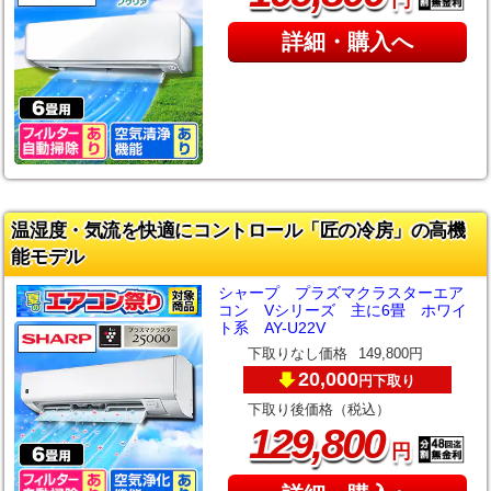
詳細・購入へ
温湿度・気流を快適にコントロール「匠の冷房」の高機
能モデル
シャープ プラズマクラスターエア
コン Vシリーズ 主に6畳 ホワイ
ト系 AY-U22V
下取りなし価格
149,800円
20,000
下取り
円
下取り後価格（税込）
,
129
800
円