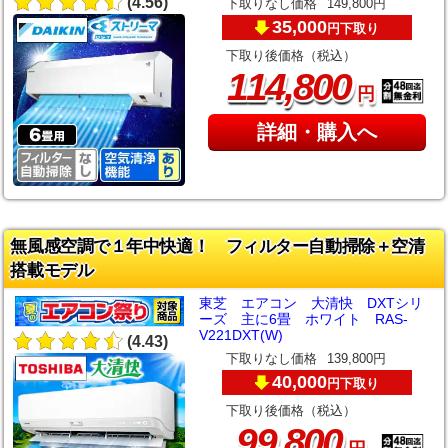
(4.56)
下取りなし価格
149,800円
35,000
下取り
円
下取り後価格（税込）
,
114
800
円
詳細・購入へ
無風感空調で１年中快適！ フィルター自動掃除＋空清
搭載モデル
東芝 エアコン 大清快 DXTシリ
ーズ 主に6畳 ホワイト RAS-
V221DXT(W)
(4.43)
下取りなし価格
139,800円
40,000
下取り
円
下取り後価格（税込）
,
99
800