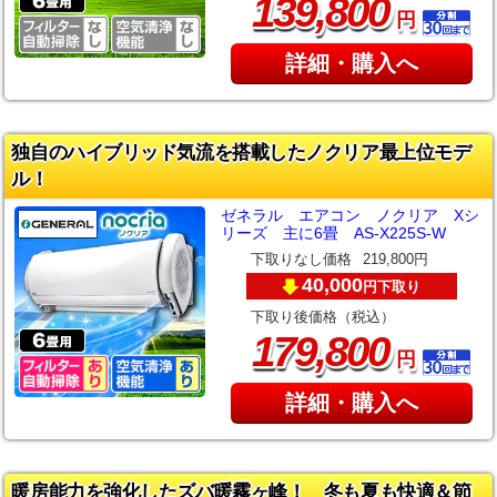
,
139
800
円
詳細・購入へ
独自のハイブリッド気流を搭載したノクリア最上位モデ
ル！
ゼネラル エアコン ノクリア Xシ
リーズ 主に6畳 AS-X225S-W
下取りなし価格
219,800円
40,000
下取り
円
下取り後価格（税込）
,
179
800
円
詳細・購入へ
暖房能力を強化したズバ暖霧ヶ峰！ 冬も夏も快適＆節