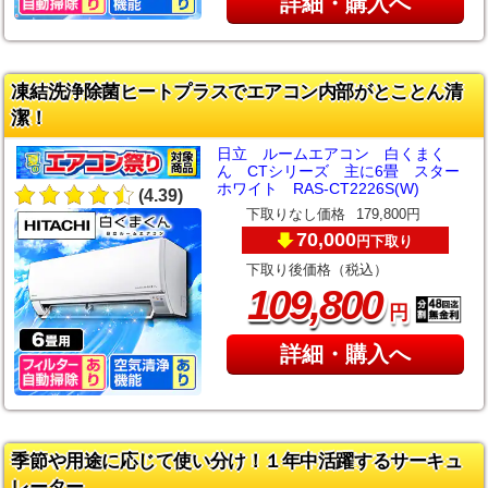
詳細・購入へ
凍結洗浄除菌ヒートプラスでエアコン内部がとことん清
潔！
日立 ルームエアコン 白くまく
ん CTシリーズ 主に6畳 スター
ホワイト RAS-CT2226S(W)
(4.39)
下取りなし価格
179,800円
70,000
下取り
円
下取り後価格（税込）
,
109
800
円
詳細・購入へ
季節や用途に応じて使い分け！１年中活躍するサーキュ
レーター