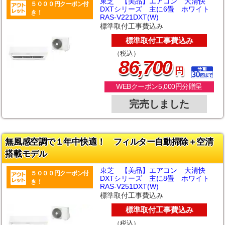
東芝 【美品】エアコン 大清快
５０００円クーポン付
DXTシリーズ 主に6畳 ホワイト
き！
RAS-V221DXT(W)
標準取付工事費込み
標準取付工事費込み
（税込）
,
86
700
円
WEBクーポン5,000円分贈呈
完売しました
無風感空調で１年中快適！ フィルター自動掃除＋空清
搭載モデル
東芝 【美品】エアコン 大清快
５０００円クーポン付
DXTシリーズ 主に8畳 ホワイト
き！
RAS-V251DXT(W)
標準取付工事費込み
標準取付工事費込み
（税込）