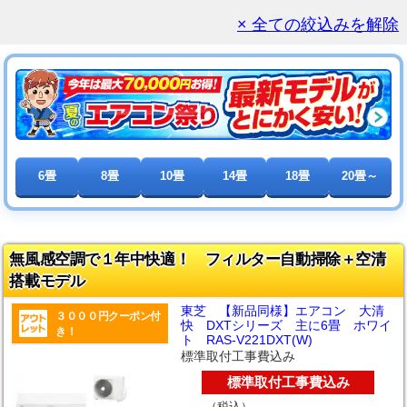
× 全ての絞込みを解除
6畳
8畳
10畳
14畳
18畳
20畳～
無風感空調で１年中快適！ フィルター自動掃除＋空清
搭載モデル
東芝 【新品同様】エアコン 大清
３０００円クーポン付
快 DXTシリーズ 主に6畳 ホワイ
き！
ト RAS-V221DXT(W)
標準取付工事費込み
標準取付工事費込み
（税込）