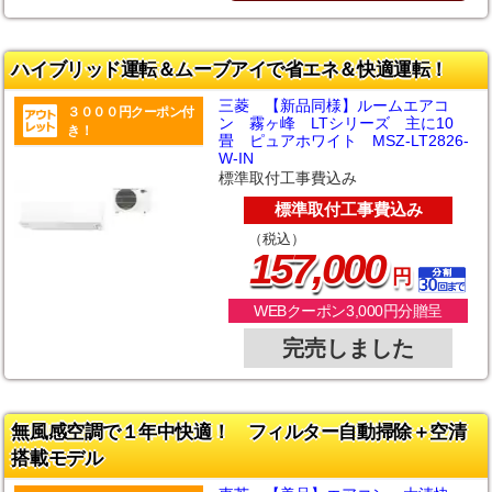
ハイブリッド運転＆ムーブアイで省エネ＆快適運転！
三菱 【新品同様】ルームエアコ
３０００円クーポン付
ン 霧ヶ峰 LTシリーズ 主に10
き！
畳 ピュアホワイト MSZ-LT2826-
W-IN
標準取付工事費込み
標準取付工事費込み
（税込）
,
157
000
円
WEBクーポン3,000円分贈呈
完売しました
無風感空調で１年中快適！ フィルター自動掃除＋空清
搭載モデル