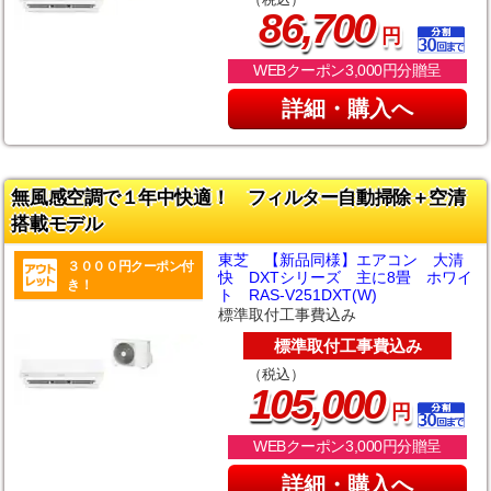
,
86
700
円
WEBクーポン3,000円分贈呈
詳細・購入へ
無風感空調で１年中快適！ フィルター自動掃除＋空清
搭載モデル
東芝 【新品同様】エアコン 大清
３０００円クーポン付
快 DXTシリーズ 主に8畳 ホワイ
き！
ト RAS-V251DXT(W)
標準取付工事費込み
標準取付工事費込み
（税込）
,
105
000
円
WEBクーポン3,000円分贈呈
詳細・購入へ