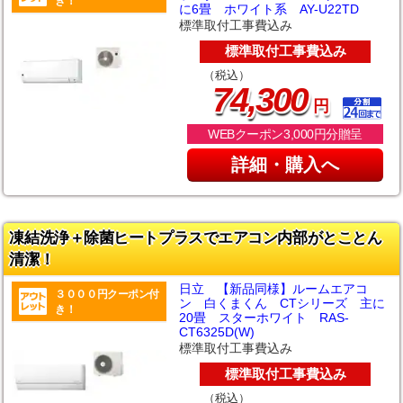
き！
に6畳 ホワイト系 AY-U22TD
標準取付工事費込み
標準取付工事費込み
（税込）
,
74
300
円
WEBクーポン3,000円分贈呈
詳細・購入へ
凍結洗浄＋除菌ヒートプラスでエアコン内部がとことん
清潔！
日立 【新品同様】ルームエアコ
３０００円クーポン付
ン 白くまくん CTシリーズ 主に
き！
20畳 スターホワイト RAS-
CT6325D(W)
標準取付工事費込み
標準取付工事費込み
（税込）