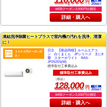
円
WEBクーポン3,000円分贈呈
詳細・購入へ
凍結洗浄除菌ヒートプラスで室内機の汚れを洗浄、清潔
に！
日立 【新品同様】ルームエアコ
３０００円クーポン付
ン 白くまくん JPシリーズ 主に8
き！
畳 スターホワイト RAS-
JP2525S(W)
標準取付工事費込み
標準取付工事費込み
（税込）
,
128
000
円
WEBクーポン3,000円分贈呈
詳細・購入へ