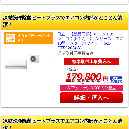
凍結洗浄除菌ヒートプラスでエアコン内部がとことん清
潔！
日立 【新品同様】ルームエアコ
３０００円クーポン付
ン 白くまくん GTシリーズ 主に
き！
18畳 スターホワイト RAS-
GT5626D(W)
標準取付工事費込み
標準取付工事費込み
（税込）
,
179
800
円
WEBクーポン3,000円分贈呈
詳細・購入へ
凍結洗浄除菌ヒートプラスでエアコン内部がとことん清
潔！