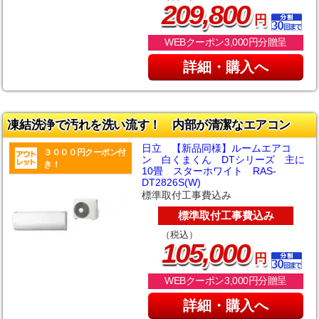
,
209
800
円
WEBクーポン3,000円分贈呈
詳細・購入へ
凍結洗浄で汚れを洗い流す！ 内部が清潔なエアコン
日立 【新品同様】ルームエアコ
３０００円クーポン付
ン 白くまくん DTシリーズ 主に
き！
10畳 スターホワイト RAS-
DT2826S(W)
標準取付工事費込み
標準取付工事費込み
（税込）
,
105
000
円
WEBクーポン3,000円分贈呈
詳細・購入へ