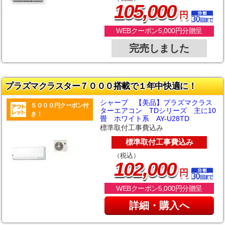
,
105
000
円
WEBクーポン5,000円分贈呈
完売しました
プラズマクラスター７０００搭載で１年中快適に！
シャープ 【美品】プラズマクラス
５０００円クーポン付
ターエアコン TDシリーズ 主に10
き！
畳 ホワイト系 AY-U28TD
標準取付工事費込み
標準取付工事費込み
（税込）
,
102
000
円
WEBクーポン5,000円分贈呈
詳細・購入へ