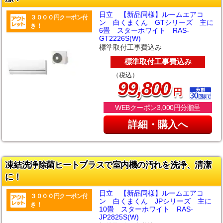
日立 【新品同様】ルームエアコ
３０００円クーポン付
ン 白くまくん GTシリーズ 主に
き！
6畳 スターホワイト RAS-
GT2226S(W)
標準取付工事費込み
標準取付工事費込み
（税込）
,
99
800
円
WEBクーポン3,000円分贈呈
詳細・購入へ
凍結洗浄除菌ヒートプラスで室内機の汚れを洗浄、清潔
に！
日立 【新品同様】ルームエアコ
３０００円クーポン付
ン 白くまくん JPシリーズ 主に
き！
10畳 スターホワイト RAS-
JP2825S(W)