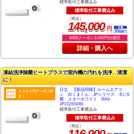
標準取付工事費込み
標準取付工事費込み
（税込）
,
145
000
円
WEBクーポン3,000円分贈呈
詳細・購入へ
凍結洗浄除菌ヒートプラスで室内機の汚れを洗浄、清潔
に！
日立 【新品同様】ルームエアコ
３０００円クーポン付
ン 白くまくん JPシリーズ 主に6
き！
畳 スターホワイト RAS-
JP2225S(W)
標準取付工事費込み
標準取付工事費込み
（税込）
,
116
000