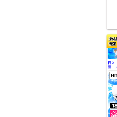
凍結
清潔
日立
畳 ス