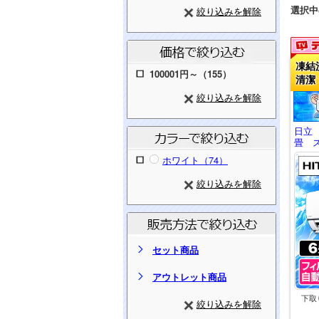
選択中
絞り込みを解除
凍結
100001円～（155）
清潔
絞り込みを解除
日立
畳 ス
ホワイト（74）
絞り込みを解除
セット商品
アウトレット商品
下取
絞り込みを解除