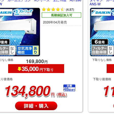
W
ANS-W
(4.57)
長期保証加入可
2026年04月発売
りなし価格
下取りなし価格
169,800
円
35,000
円下取り
取り後価格
下取り後価格
134,800
1
円（税込）