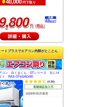
40,000
円下取り
9,800
円（税込）
ヒートプラスでエアコン内部がとことん
アコン 白くまくん GTシリーズ 主に14
 RAS-GT4026D(W)
(4.36)
長期保証加入可
2026年05月発売