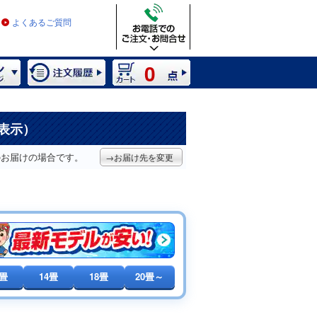
よくあるご質問
0
を表示）
のお届けの場合です。
→お届け先を変更
0畳
14畳
18畳
20畳～