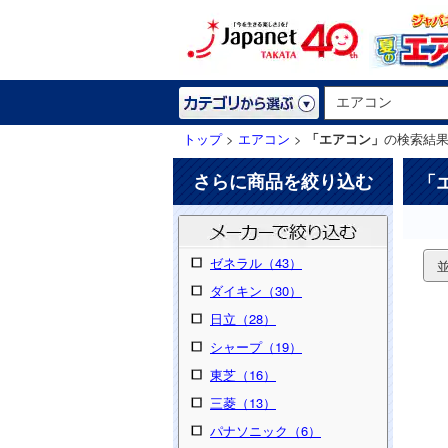
トップ
>
エアコン
>
「エアコン」
の検索結
さらに商品を絞り込む
「
ゼネラル（43）
ダイキン（30）
日立（28）
シャープ（19）
東芝（16）
三菱（13）
パナソニック（6）