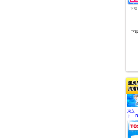
下取
下
無風
清搭
東芝
ト RA