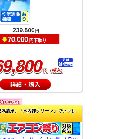
239,800
円
70,000
円下取り
69,800
円（税込）
空気清浄」「水内部クリーン」でいつも
エアコン Nシリーズ 主に6畳 AJT226