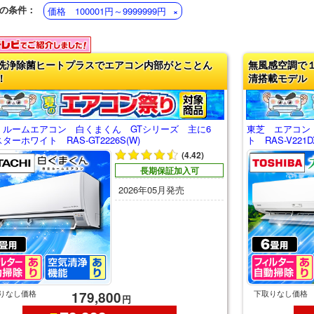
の条件：
価格 100001円～9999999円
洗浄除菌ヒートプラスでエアコン内部がとことん
無風感空調で
！
清搭載モデル
 ルームエアコン 白くまくん GTシリーズ 主に6
東芝 エアコン
ターホワイト RAS-GT2226S(W)
ト RAS-V221D
(4.42)
長期保証加入可
2026年05月発売
りなし価格
下取りなし価格
179,800
円