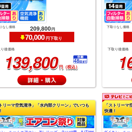
りなし価格
下取りなし価格
209,800
円
70,000
円下取り
取り後価格
下取り後価格
139,800
1
円（税込）
トリーマ空気清浄」「水内部クリーン」でいつも
「ストリーマ
！
快適！
ン ルームエアコン Nシリーズ 主に10畳 AJT286
ダイキン ルーム