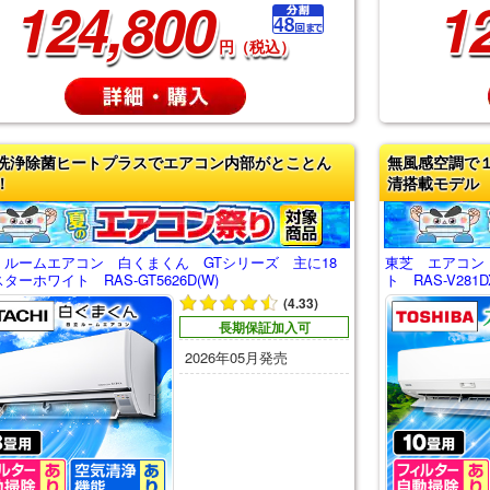
124,800
1
円（税込）
洗浄除菌ヒートプラスでエアコン内部がとことん
無風感空調で
！
清搭載モデル
 ルームエアコン 白くまくん GTシリーズ 主に18
東芝 エアコン
ターホワイト RAS-GT5626D(W)
ト RAS-V281D
(4.33)
長期保証加入可
2026年05月発売