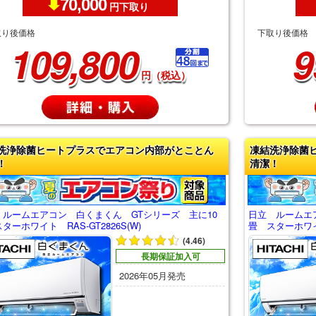
70,000
円下取り
取り後価格
下取り後価格
109,800
9
円（税込）
洗浄除菌ヒートプラスでエアコン内部がとことん
凍結洗浄除菌
！
清潔！
 ルームエアコン 白くまくん GTシリーズ 主に10
日立 ルームエ
ターホワイト RAS-GT2826S(W)
畳 スターホワイト
(4.46)
長期保証加入可
2026年05月発売