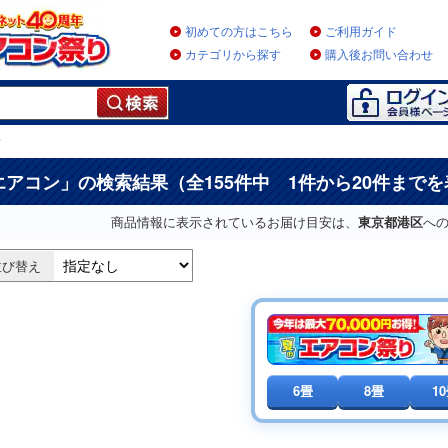
初めての方はこちら
ご利用ガイド
カテゴリから探す
購入後お問い合わせ
果
エアコン
」の検索結果（全155件中 1件から20件まで
商品情報に表示されているお届け目安は、
東京都港区
へ
並び替え
6畳
8畳
1