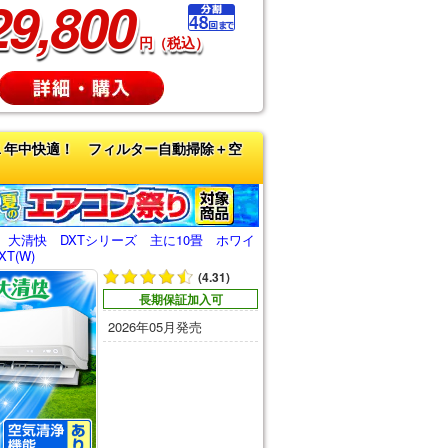
29,800
円（税込）
１年中快適！ フィルター自動掃除＋空
 大清快 DXTシリーズ 主に10畳 ホワイ
XT(W)
(4.31)
長期保証加入可
2026年05月発売