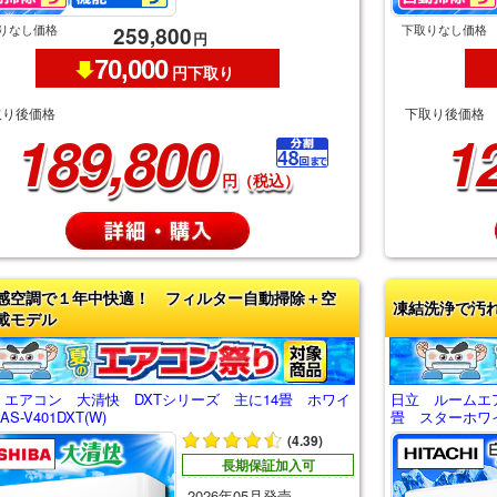
りなし価格
下取りなし価格
259,800
円
70,000
円下取り
取り後価格
下取り後価格
189,800
1
円（税込）
感空調で１年中快適！ フィルター自動掃除＋空
凍結洗浄で汚
載モデル
 エアコン 大清快 DXTシリーズ 主に14畳 ホワイ
日立 ルームエ
S-V401DXT(W)
畳 スターホワイト
(4.39)
長期保証加入可
2026年05月発売