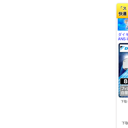
「ス
快適
ダイキ
ANS-
下取
下