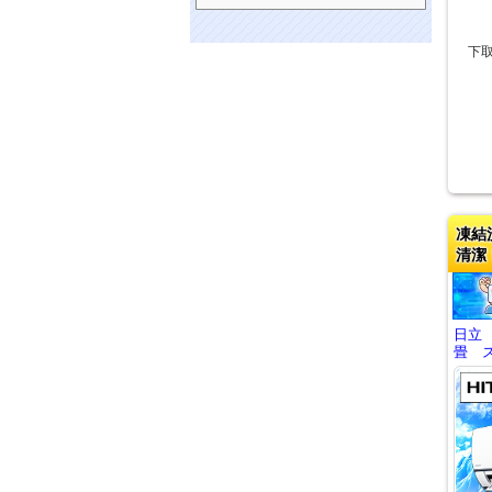
下
凍結
清潔
日立
畳 ス