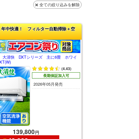
全ての絞り込みを解除
１年中快適！ フィルター自動掃除＋空
 大清快 DXTシリーズ 主に6畳 ホワイ
XT(W)
(4.43)
長期保証加入可
2026年05月発売
139,800
円