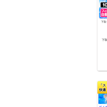
下取
下
「ス
快適
ダイキ