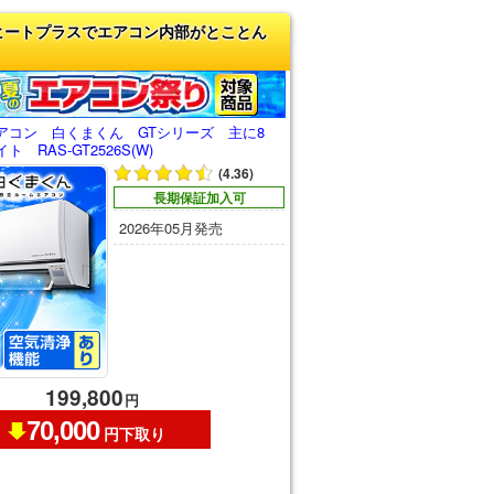
ヒートプラスでエアコン内部がとことん
アコン 白くまくん GTシリーズ 主に8
 RAS-GT2526S(W)
(4.36)
長期保証加入可
2026年05月発売
199,800
円
70,000
円下取り