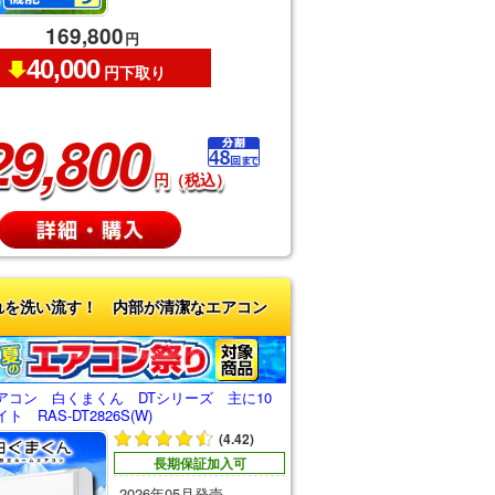
169,800
円
40,000
円下取り
29,800
円（税込）
れを洗い流す！ 内部が清潔なエアコン
アコン 白くまくん DTシリーズ 主に10
 RAS-DT2826S(W)
(4.42)
長期保証加入可
2026年05月発売