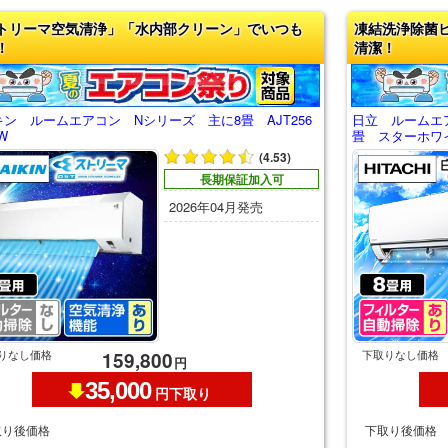
トリーマ空気清浄」「水内部クリーン」でいつも
凍結洗浄除菌
！
清潔！
ン ルームエアコン Nシリーズ 主に8畳 AJT256
日立 ルームエ
W
畳 スターホワイト
(4.53)
長期保証加入可
2026年04月発売
りなし価格
下取りなし価格
159,800
円
35,000
円下取り
取り後価格
下取り後価格