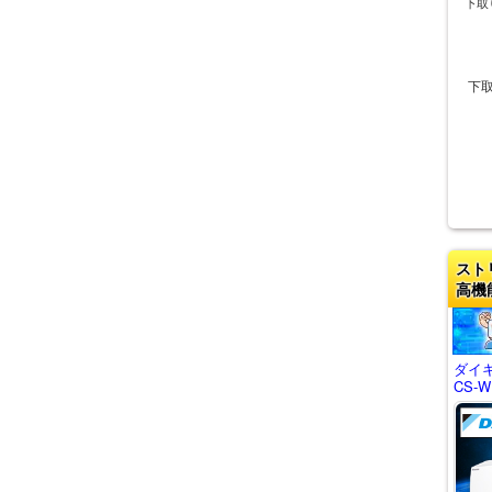
下取
下
スト
高機
ダイキ
CS-W