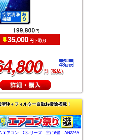
199,800
円
35,000
円下取り
64,800
円（税込）
気清浄＋フィルター自動お掃除搭載！
エアコン Cシリーズ 主に6畳 AN226A