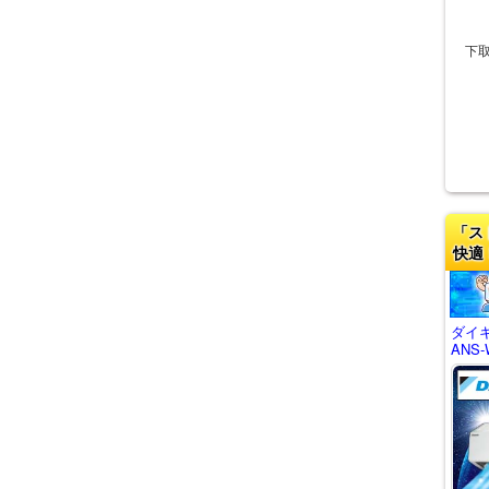
下
「ス
快適
ダイキ
ANS-