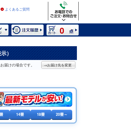
よくあるご質問
0
表示）
のお届けの場合です。
→お届け先を変更
0畳
14畳
18畳
20畳～