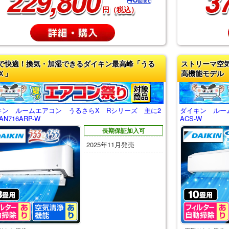
229,800
3
円（税込）
で快適！換気・加湿できるダイキン最高峰「うる
ストリーマ空
Ｘ」
高機能モデル
キン ルームエアコン うるさらX Rシリーズ 主に2
ダイキン ルーム
AN716ARP-W
ACS-W
長期保証加入可
2025年11月発売