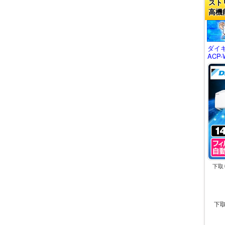
スト
高機
ダイキ
ACP-
下取
下