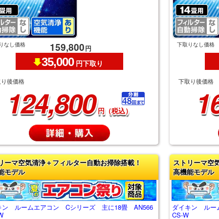
りなし価格
下取りなし価格
159,800
円
35,000
円下取り
取り後価格
下取り後価格
124,800
1
円（税込）
リーマ空気清浄＋フィルター自動お掃除搭載！
ストリーマ空
能モデル
高機能モデル
ン ルームエアコン Cシリーズ 主に18畳 AN566
ダイキン ルーム
W
CS-W