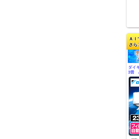
ＡＩ
さら
ダイ
3畳 