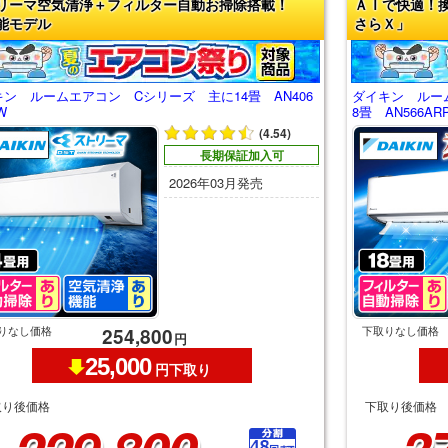
リーマ空気清浄＋フィルター自動お掃除搭載！
ＡＩで快適！
能モデル
さらＸ」
ン ルームエアコン Cシリーズ 主に14畳 AN406
ダイキン ルー
W
8畳 AN566AR
(4.54)
長期保証加入可
2026年03月発売
りなし価格
下取りなし価格
254,800
円
25,000
円下取り
取り後価格
下取り後価格