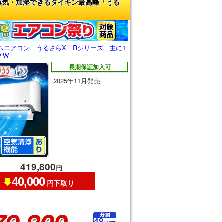
換気・加湿できるダイキン最高峰「うる
ムエアコン うるさらX Rシリーズ 主に1
P-W
長期保証加入可
2025年11月発売
419,800
円
40,000
円下取り