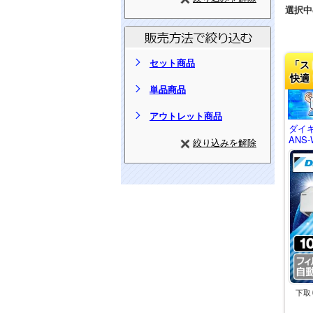
選択中
セット商品
「ス
快適
単品商品
アウトレット商品
ダイキ
ANS-
絞り込みを解除
下取