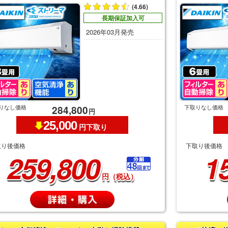
(4.66)
長期保証加入可
2026年03月発売
りなし価格
下取りなし価格
284,800
円
25,000
円下取り
取り後価格
下取り後価格
259,800
1
円（税込）