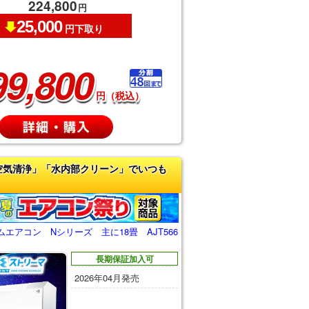
224,800
円
25,000
円下取り
99,800
円（税込）
空気清浄」「水内部クリーン」でいつも
エアコン Nシリーズ 主に18畳 AJT566
長期保証加入可
2026年04月発売