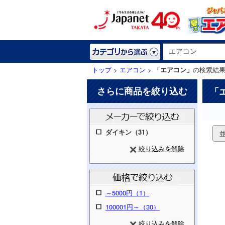
トップ
>
エアコン
>
「エアコン」
の検索結
さらに商品を絞り込む
「
ダイキン（31）
絞り込みを解除
～5000円（1）
100001円～（30）
絞り込みを解除