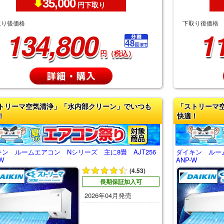
35,000
円下取り
取り後価格
下取り後価格
134,800
1
円（税込）
トリーマ空気清浄」「水内部クリーン」でいつも
「ストリーマ
！
快適！
ン ルームエアコン Nシリーズ 主に8畳 AJT256
ダイキン ルーム
W
ANP-W
(4.53)
長期保証加入可
2026年04月発売