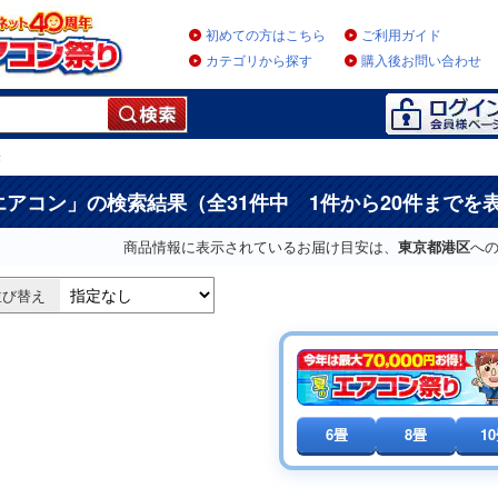
初めての方はこちら
ご利用ガイド
カテゴリから探す
購入後お問い合わせ
果
エアコン
」の検索結果（全31件中 1件から20件までを
商品情報に表示されているお届け目安は、
東京都港区
へ
並び替え
6畳
8畳
1