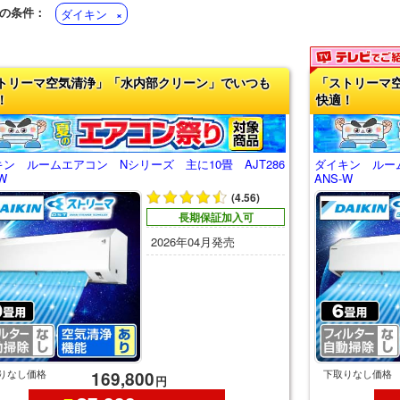
の条件：
ダイキン
トリーマ空気清浄」「水内部クリーン」でいつも
「ストリーマ
！
快適！
ン ルームエアコン Nシリーズ 主に10畳 AJT286
ダイキン ルーム
W
ANS-W
(4.56)
長期保証加入可
2026年04月発売
りなし価格
下取りなし価格
169,800
円