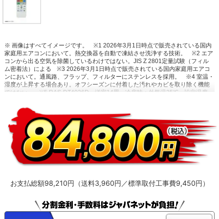
※ 画像はすべてイメージです。
※1 2026年3月1日時点で販売されている国内
家庭用エアコンにおいて。熱交換器を自動で凍結させ洗浄する技術。
※2 エア
コンから出る空気を除菌しているわけではない。JIS Z 2801定量試験（フィル
ム密着法）による
※3 2026年3月1日時点で販売されている国内家庭用エアコ
ンにおいて。通風路、フラップ、フィルターにステンレスを採用。
※4 室温・
湿度が上昇する場合あり。オフシーズンに付着した汚れやカビを取り除く機能
ではない。
※5 RAS-DT4026D。洋室14畳。冷房時：外気温35℃、設定温度
27℃、風速自動において室温安定時の1時間あたりの積算消費電力量が［ecoこ
れっきり］ON（187Wh）とOFF（242Wh）との比較。カーテンを閉め切った
日射量の少ない日中を想定。
※6 運転中の室外機の吸い込み空気温度。ベラン
ダなど狭小スペースに設置した場合、室外機周辺が高温になることがありま
す。所定の設置スペースを確保してください。また、高温の場合、製品保護の
ため運転しないことがあります。使用環境により能力が低下する場合がありま
す。
お支払総額98,210円（送料3,960円／標準取付工事費9,450円）