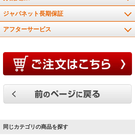
音が静かで冷えるのも早い
ジャパネット長期保証
アフターサービス
音が静かで、部屋が涼しくなるまでの時間が格段に早くなっ
た。工事も丁寧で、終了後説明もあった。
（
茨城県
60代
Y.K様
）
シンプルで無駄な機能がなく満足
商品自体シンプルで無駄な機能などは使わないので満足です。
無駄に機能がたくさんあると故障リスクが経年劣化でより高く
なると思いますので、現状は満足しています。
（
奈良県
40代
S.K様
）
同じカテゴリの商品を探す
音は静かですぐに涼しくなる