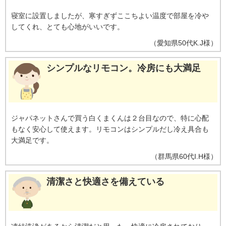
寝室に設置しましたが、寒すぎずここちよい温度で部屋を冷や
してくれ、とても心地がいいです。
（
愛知県
50代
K.J様
）
シンプルなリモコン。冷房にも大満足
ジャパネットさんで買う白くまくんは２台目なので、特に心配
もなく安心して使えます。リモコンはシンプルだし冷え具合も
大満足です。
（
群馬県
60代
I.H様
）
清潔さと快適さを備えている