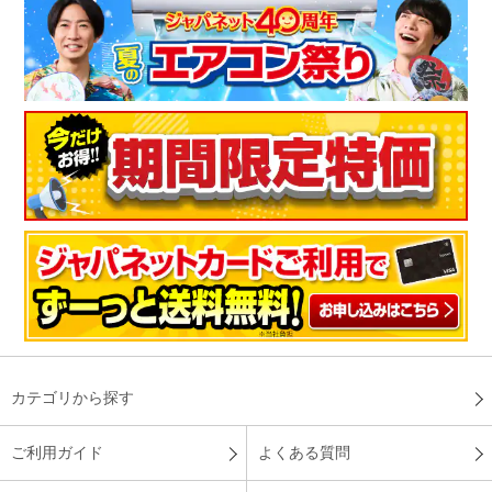
が静かで操作が簡単。去年は電気代も安くなったので今年も期
待したいです
（
愛知県
50代
S.S様
）
※
「お客様の声」は実際にご購入されたお客様からのご意見を掲載しておりま
す。
※
商品により、同一シリーズをご購入された方の声を含みます。
カテゴリから探す
ご利用ガイド
よくある質問