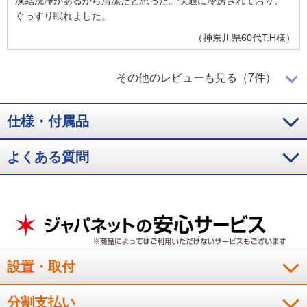
凍結洗浄があるから清潔だと思った。快適に冷房されており、
ぐっすり眠れました。
（
神奈川県
60代
T.H様
）
冷えるのが早く、凍結洗浄で毎回綺麗
その他のレビューも見る（7件）
仕様・付属品
すぐに冷却してくれることに加え、凍結洗浄で毎回綺麗に使え
る点がとても良いと思いました。
よくある質問
（
静岡県
30代
I.S様
）
機能は十分、運転音も静か
寝室用で、十分な機能だと思います。運転音が静かなのもいい
設置・取付
です。
（
宮崎県
60代
I.H様
）
分割支払い