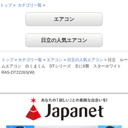
トップ
>
カテゴリ一覧
>
音は静かですぐに涼しくなるので快適。風モ－ドでも涼しいの
エアコン
で節約にもなる。
（
大阪府
30代
U.M様
）
日立の人気エアコン
高齢の方でも誓使いやすいリモコン
トップ
>
カテゴリ一覧
>
エアコン
>
日立の人気エアコン
>
日立 ルー
ムエアコン 白くまくん DTシリーズ 主に6畳 スターホワイト
母が使う為、簡単な操作でできるエアコンを探してました。８
RAS-DT2226S(W)
５歳過ぎの母でもリモコンが簡単で、使いやすいと言ってます
（
長野県
50代
M.M様
）
音が静かで操作が簡単
今まで他のメ－カ－のエアコンしか使っていなかったのですが
去年今年と日立のしろくまくんシリ－ズを買い替えました。音