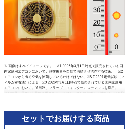
※ 画像はすべてイメージです。
※1 2026年3月1日時点で販売されている国
内家庭用エアコンにおいて。熱交換器を自動で凍結させ洗浄する技術。
※2
エアコンから出る空気を除菌しているわけではない。JIS Z 2801定量試験（フ
ィルム密着法）による
※3 2026年3月1日時点で販売されている国内家庭用
エアコンにおいて。通風路、フラップ、フィルターにステンレスを採用。
※4 室温・湿度が上昇する場合あり。オフシーズンに付着した汚れやカビを取
り除く機能ではない。
※5 RAS-DT4026D。洋室14畳。冷房時：外気温
35℃、設定温度27℃、風速自動において室温安定時の1時間あたりの積算消費
電力量が［ecoこれっきり］ON（187Wh）とOFF（242Wh）との比較。カー
テンを閉め切った日射量の少ない日中を想定。
※6 運転中の室外機の吸い込
セットでお届けする商品
み空気温度。ベランダなど狭小スペースに設置した場合、室外機周辺が高温
になることがあります。所定の設置スペースを確保してください。また、高