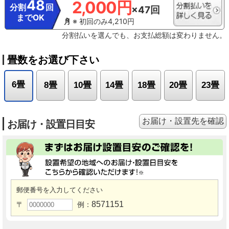
48
2,000円
分割
回
×47回
までOK
※ 初回のみ4,210円
分割払いを選んでも、お支払総額は変わりません。
畳数をお選び下さい
6畳
8畳
10畳
14畳
18畳
20畳
23畳
お届け・設置先を確認
お届け・設置日目安
郵便番号を入力してください
8571151
〒
例：