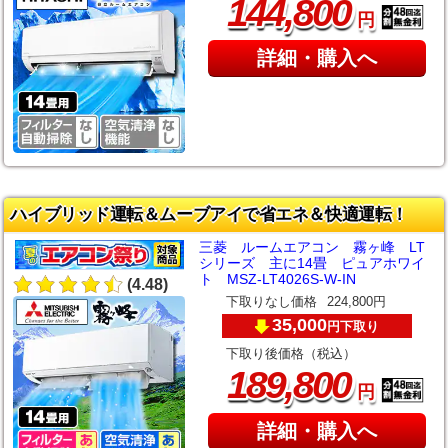
,
144
800
円
詳細・購入へ
ハイブリッド運転＆ムーブアイで省エネ＆快適運転！
三菱 ルームエアコン 霧ヶ峰 LT
シリーズ 主に14畳 ピュアホワイ
ト MSZ-LT4026S-W-IN
(4.48)
下取りなし価格
224,800円
35,000
下取り
円
下取り後価格（税込）
,
189
800
円
詳細・購入へ