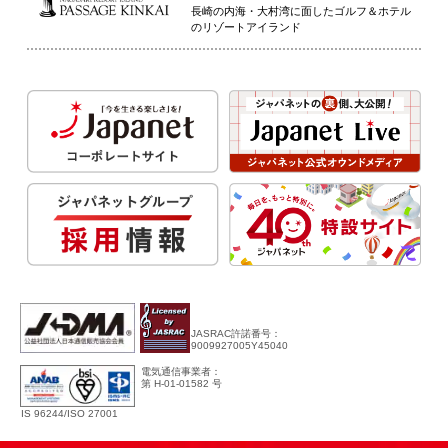
長崎の内海・大村湾に面したゴルフ＆ホテル
のリゾートアイランド
JASRAC許諾番号：
9009927005Y45040
電気通信事業者：
第 H-01-01582 号
IS 96244/ISO 27001