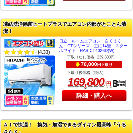
凍結洗浄除菌ヒートプラスでエアコン内部がとことん清
潔！
日立 ルームエアコン 白くまく
ん CTシリーズ 主に14畳 スター
ホワイト RAS-CT4026D(W)
(4.33)
下取りなし価格
239,800円
70,000
下取り
円
下取り後価格（税込）
,
169
800
円
詳細・購入へ
ＡＩで快適！ 換気・加湿できるダイキン最高峰「うる
さらＸ」