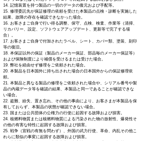
14. 記憶装置を持つ製品の一切のデータの復元および手配等。
15. 修理委託先が保証修理の依頼を受けた本製品の点検・診断を実施した
結果、故障の存在を確認できなかった場合。
16. お客さまご自身で行い得る調整、保守、点検、検査、作業等（清掃、
リカバリー、設定、ソフトウェアアップデート、更新等で完了する場
合）。
17. お客さまご自身で付加されたラベル、シート、カバー類、塗装、刻印
等の復旧。
18. 本保証以外の保証（製品のメーカー保証、部品毎のメーカー保証等）
および保険制度により補償を受けるまたは受けた場合。
19. 弊社を経由せず修理をご依頼された場合。
20. 本製品を日本国外に持ち出された場合の日本国外からの保証修理依
頼。
21. 本製品と異なる製品の修理をご依頼された場合や、シリアル番号や製
品の内蔵データ等を確認の結果、本製品と同一であることが確認できな
い場合。
22. 盗難、紛失、置き忘れ、その他の事由により、お客さまが本製品を保
有しておらず、本製品の状態が確認できない場合。
23. 国または公共団体の公権力の行使に起因する故障および損害。
24. 核燃料物質または核燃料物質による汚染された物の放射性、爆発性そ
の他の有害な特性に起因する故障および損害。
25. 戦争（宣戦の有無を問わず）、外国の武力行使、革命、内乱その他こ
れらに類似の事変に起因する故障および損害。