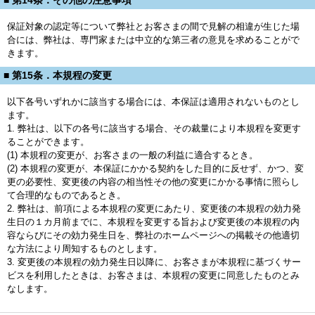
保証対象の認定等について弊社とお客さまの間で見解の相違が生じた場
合には、弊社は、専門家または中立的な第三者の意見を求めることがで
きます。
■ 第15条．本規程の変更
以下各号いずれかに該当する場合には、本保証は適用されないものとし
ます。
1. 弊社は、以下の各号に該当する場合、その裁量により本規程を変更す
ることができます。
(1) 本規程の変更が、お客さまの一般の利益に適合するとき。
(2) 本規程の変更が、本保証にかかる契約をした目的に反せず、かつ、変
更の必要性、変更後の内容の相当性その他の変更にかかる事情に照らし
て合理的なものであるとき。
2. 弊社は、前項による本規程の変更にあたり、変更後の本規程の効力発
生日の１カ月前までに、本規程を変更する旨および変更後の本規程の内
容ならびにその効力発生日を、弊社のホームページへの掲載その他適切
な方法により周知するものとします。
3. 変更後の本規程の効力発生日以降に、お客さまが本規程に基づくサー
ビスを利用したときは、お客さまは、本規程の変更に同意したものとみ
なします。