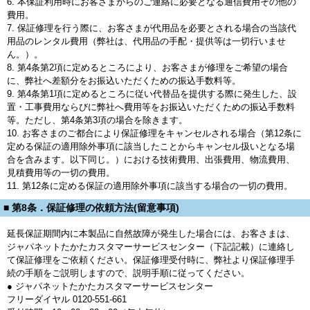
6. 本保証利用時にお客さまからのご連絡に必要となる通信費用その他の
費用。
7. 保証修理を行う際に、お客さまが代用品を必要とされる場合の当該代
用品のレンタル費用（弊社は、代用品の手配・提供等は一切行いませ
ん。）。
8. 第4条第2項に定めるところにより、お客さまが修理をご希望の場合
に、弊社へ差額分をお振込いただくための振込手数料等。
9. 第4条第1項に定めるところに従い代替品を提供する際に発生した、設
置・工事費用ならびに弊社へ費用等をお振込いただくための振込手数料
等。ただし、第4条第3項の場合を除きます。
10. お客さまのご都合により保証修理をキャンセルされる場合（第12条に
定める保証の適用除外事項に該当したことからキャンセル扱いとなる場
合を含みます。以下同じ。）における技術費用、出張費用、物流費用、
見積費用等の一切の費用。
11. 第12条に定める保証の適用除外事項に該当する場合の一切の費用。
■ 第8条．保証修理の依頼方法(留意事項)
延長保証期間内に本製品に自然故障が発生した場合には、お客さまは、
ジャパネットたかたカスタマーサービスセンター（下記記載）に連絡し
て保証修理をご依頼ください。保証修理受付時に、弊社より保証修理手
続の手順をご説明しますので、説明手順に従ってください。
● ジャパネットたかたカスタマーサービスセンター
フリーダイヤル 0120-551-661