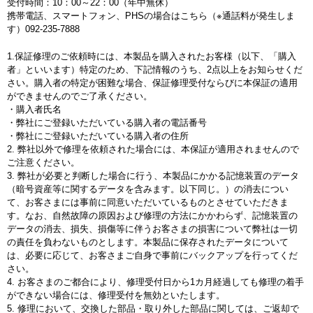
受付時間：10：00～22：00（年中無休）
携帯電話、スマートフォン、PHSの場合はこちら（※通話料が発生しま
す）092-235-7888
1.保証修理のご依頼時には、本製品を購入されたお客様（以下、「購入
者」といいます）特定のため、下記情報のうち、2点以上をお知らせくだ
さい。購入者の特定が困難な場合、保証修理受付ならびに本保証の適用
ができませんのでご了承ください。
・購入者氏名
・弊社にご登録いただいている購入者の電話番号
・弊社にご登録いただいている購入者の住所
2. 弊社以外で修理を依頼された場合には、本保証が適用されませんので
ご注意ください。
3. 弊社が必要と判断した場合に行う、本製品にかかる記憶装置のデータ
（暗号資産等に関するデータを含みます。以下同じ。）の消去につい
て、お客さまには事前に同意いただいているものとさせていただきま
す。なお、自然故障の原因および修理の方法にかかわらず、記憶装置の
データの消去、損失、損傷等に伴うお客さまの損害について弊社は一切
の責任を負わないものとします。本製品に保存されたデータについて
は、必要に応じて、お客さまご自身で事前にバックアップを行ってくだ
さい。
4. お客さまのご都合により、修理受付日から1カ月経過しても修理の着手
ができない場合には、修理受付を無効といたします。
5. 修理において、交換した部品・取り外した部品に関しては、ご返却で