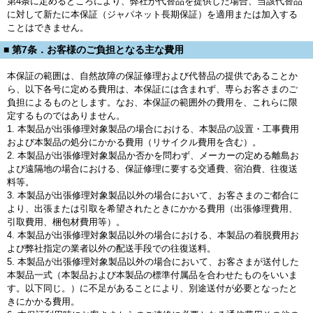
第4条に定めるところにより、弊社が代替品を提供した場合、当該代替品
に対して新たに本保証（ジャパネット長期保証）を適用または加入する
ことはできません。
■ 第7条．お客様のご負担となる主な費用
本保証の範囲は、自然故障の保証修理および代替品の提供であることか
ら、以下各号に定める費用は、本保証には含まれず、専らお客さまのご
負担によるものとします。なお、本保証の範囲外の費用を、これらに限
定するものではありません。
1. 本製品が出張修理対象製品の場合における、本製品の設置・工事費用
および本製品の処分にかかる費用（リサイクル費用を含む）。
2. 本製品が出張修理対象製品か否かを問わず、メーカーの定める離島お
よび遠隔地の場合における、保証修理に要する交通費、宿泊費、往復送
料等。
3. 本製品が出張修理対象製品以外の場合において、お客さまのご都合に
より、出張または引取を希望されたときにかかる費用（出張修理費用、
引取費用、梱包材費用等）。
4. 本製品が出張修理対象製品以外の場合における、本製品の着脱費用お
よび弊社指定の業者以外の配送手段での往復送料。
5. 本製品が出張修理対象製品以外の場合において、お客さまが送付した
本製品一式（本製品および本製品の標準付属品を合わせたものをいいま
す。以下同じ。）に不足があることにより、別途送付が必要となったと
きにかかる費用。