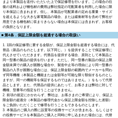
まより本製品を送付いただいた上で保証修理を行います。この場合の往
復の送料および梱包材の費用は弊社指定の宅配業者を利用した場合に限
り本保証に含まれます。但し、本製品が宅配業者の定める重量・サイズ
を超えるような大きな家電製品の場合、または緩衝材等を含めて弊社が
用意できる梱包材に収まりきらない場合は本保証には含まれず、お客様
の負担となります。
■ 第4条．保証上限金額を超過する場合の取扱い
1. 1回の保証修理に要する金額が、保証上限金額を超過する場合には、代
替品（新品のものとします。以下同じ。）を提供することで保証修理に
代えさせていただきます。代替品を提供する場合、原則として本製品と
同一型番の製品の提供を行います。ただし、同一型番の製品の保証上限
金額未満での購入が困難な場合や、製造中止等の理由により同一型番の
製品の入手が困難な場合には、保証上限金額の範囲内でメーカーを問わ
ず同等機種（本製品と機能または金額等が可能な限り類似するものとし
ますが、同一の機能等を保証するものではありません。）をもって代替
品とします。また、代替品の提供にあたって、お客さまは弊社に対して
機種、型番等の指定を行うことはできません。
2. 前項の規定にかかわらず、弊社は、お客さまのご希望により、保証上
限金額の超過分（本製品の修理代金から保証上限金額を控除した差額）
をご負担いただくことで修理を行うこともできるものとします。
3. 本製品のご購入の際に設置等の役務サービスが含まれる、もしくはそ
の役務サービスを本製品のご購入と同時に申し込まれた場合には、代替