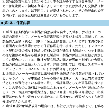
2. 第5条第(2)号または第(3)号により本保証が終了する場合を除き、メー
カー保証期間内に初期不良等によりメーカーまたは弊社より交換品（新
品のものとします。以下同じ。）が提供されたこと、その他理由の如何
を問わず、延長保証期間は変更されないものとします。
■ 第3条．保証内容
1. 延長保証期間内に本製品に自然故障が発生した場合、弊社はメーカー
保証の延長として、メーカー保証書記載内容及び本規程に準拠して、本
製品購入金額（税込）（以下「保証上限金額」といいます）未満に収ま
る範囲内で自然故障にかかる保証修理を行います。ただし、インターネ
ット契約割引の様な本製品に特別な割引が発生する製品や、セット商品
の様な複数の商品から構成された製品等、製品の保証上限金額が判別し
にくい場合については、弊社が新品製品の購入が可能と判断した金額を
製品の保証上限金額といたします。詳細に関しては、弊社カスタマーサ
ービスセンター（0120-551-661）にお問合せください。
2. 本製品のメーカー保証書に出張修理対象製品である旨が記載されてい
る、かつメーカーが本製品にかかる出張修理をメーカー保証内の修理方
法として位置付けている場合に限り、保証修理として出張修理を行いま
す。この場合の出張料は本保証に含まれます。メーカーが本製品にかか
るメーカー保証内の修理方法を、預かり修理・引き取り修理など、出張
修理以外の方法で定めている場合は、お客様からご希望があっても出張
修理ができかねます。
3. 出張修理対象製品以外の場合には、弊社が指定する拠点まで、お客さ