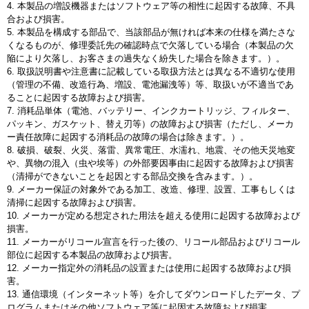
4. 本製品の増設機器またはソフトウェア等の相性に起因する故障、不具
合および損害。
5. 本製品を構成する部品で、当該部品が無ければ本来の仕様を満たさな
くなるものが、修理委託先の確認時点で欠落している場合（本製品の欠
陥により欠落し、お客さまの過失なく紛失した場合を除きます。）。
6. 取扱説明書や注意書に記載している取扱方法とは異なる不適切な使用
（管理の不備、改造行為、増設、電池漏洩等）等、取扱いが不適当であ
ることに起因する故障および損害。
7. 消耗品単体（電池、バッテリー、インクカートリッジ、フィルター、
パッキン、ガスケット、替え刃等）の故障および損害（ただし、メーカ
ー責任故障に起因する消耗品の故障の場合は除きます。）。
8. 破損、破裂、火災、落雷、異常電圧、水濡れ、地震、その他天災地変
や、異物の混入（虫や埃等）の外部要因事由に起因する故障および損害
（清掃ができないことを起因とする部品交換を含みます。）。
9. メーカー保証の対象外である加工、改造、修理、設置、工事もしくは
清掃に起因する故障および損害。
10. メーカーが定める想定された用法を超える使用に起因する故障および
損害。
11. メーカーがリコール宣言を行った後の、リコール部品およびリコール
部位に起因する本製品の故障および損害。
12. メーカー指定外の消耗品の設置または使用に起因する故障および損
害。
13. 通信環境（インターネット等）を介してダウンロードしたデータ、プ
ログラムまたはその他ソフトウェア等に起因する故障および損害。