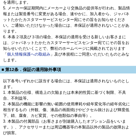
を適用します。
5. メーカー保証期間内にメーカーより交換品の提供等が行われ、製品情
報または製造番号に変更がある場合、速やかに、加入者から、ジャパネ
ットたかたカスタマーサービスセンター宛にその旨をお知らせくださ
い。ご通知いただけなかった場合には、本保証が適用されないことがあ
ります。
6. 本条２項及び３項の場合、本保証の適用を受ける新しいお客さまに
は、ジャパネットたかたカスタマーサービスセンター宛てにその旨をお
知らせいただいくことで、弊社のホームページに掲載されております
「
個人情報保護への取組み
」及び本規程にご同意いただいたものとみな
します。
■ 第12条．保証の適用除外事項
以下各号いずれかに該当する場合には、本保証は適用されないものとし
ます。
1. 本製品の仕様、構造上の欠陥または本来的性質に基づく制限、不具
合、不利益等。
2. 本製品の機能に影響の無い範囲の使用摩耗や経年変化等の経年劣化に
相当するもの（外観、傷、液晶の画面焼けやピクセル抜けおよび輝度低
下、錆、腐食、カビ変質、その他類似の事由等）。
3. 本製品の付属部品（お客さまが別途購入したオプション品をいいま
す。）、アクセサリーまたは周辺機器等の本製品以外の製品の故障およ
び損害。