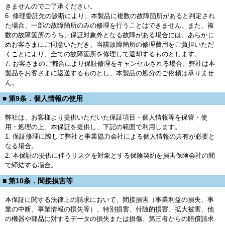
きませんのでご了承ください。
6. 修理委託先の診断により、本製品に複数の故障箇所があると判定され
た場合、一部の故障箇所のみの修理を行うことはできません。また、複
数の故障箇所のうち、保証対象外となる故障がある場合には、あらかじ
めお客さまにご同意いただき、当該故障箇所の修理費用をご負担いただ
くことにより、全ての故障箇所を修理して返却するものとします。
7. お客さまのご都合により保証修理をキャンセルされる場合、弊社は本
製品をお客さまに返送するものとし、本製品の処分のご依頼は承りませ
ん。
■ 第9条．個人情報の使用
弊社は、お客様より提供いただいた保証項目・個人情報等を保管・使
用・処理の上、本保証を提供し、下記の範囲で利用します。
1. 保証修理に際して弊社と事業協力会社による個人情報の共有が必要と
なる場合。
2. 本保証の提供に伴うリスクを対象とする保険契約を損害保険会社の間
で締結する場合。
■ 第10条．間接損害等
本保証に関する法律上の請求において、間接損害（事業利益の損失、事
業の中断、事業情報の損失等）、特別損害、付随的損害、拡大被害、他
の機器や部品に対するデータの損失または損傷、第三者からの賠償請求