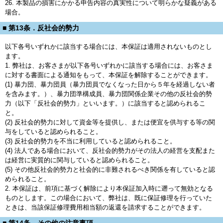
26. 本製品の損害にかかる申告内容の真実性について明らかな疑義がある
場合。
■ 第13条．反社会的勢力
以下各号いずれかに該当する場合には、本保証は適用されないものとし
ます。
1. 弊社は、お客さまが以下各号いずれかに該当する場合には、お客さま
に対する書面による通知をもって、本保証を解除することができます。
(1) 暴力団、暴力団員（暴力団員でなくなった日から５年を経過しない者
を含みます。）、暴力団準構成員、暴力団関係企業その他の反社会的勢
力（以下「反社会的勢力」といいます。）に該当すると認められるこ
と。
(2) 反社会的勢力に対して資金等を提供し、または便宜を供与する等の関
与をしていると認められること。
(3) 反社会的勢力を不当に利用していると認められること。
(4) 法人である場合において、反社会的勢力がその法人の経営を支配また
は経営に実質的に関与していると認められること。
(5) その他反社会的勢力と社会的に非難されるべき関係を有していると認
められること。
2. 本保証は、前項に基づく解除により本保証加入時に遡って無効となる
ものとします。この場合において、弊社は、既に保証修理を行っていた
ときは、当該保証修理費用相当額の返還を請求することができます。
■ 第14条．その他の注意事項