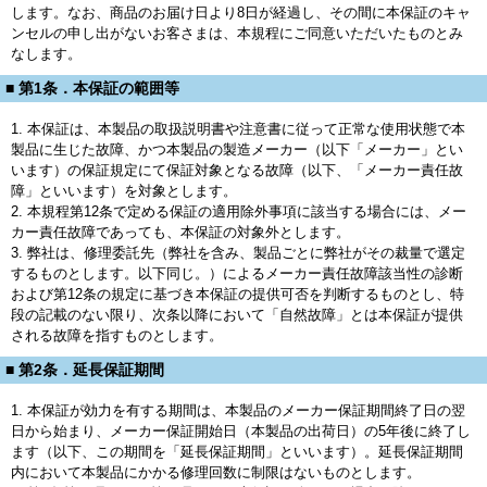
します。なお、商品のお届け日より8日が経過し、その間に本保証のキャ
ンセルの申し出がないお客さまは、本規程にご同意いただいたものとみ
なします。
■ 第1条．本保証の範囲等
1. 本保証は、本製品の取扱説明書や注意書に従って正常な使用状態で本
製品に生じた故障、かつ本製品の製造メーカー（以下「メーカー」とい
います）の保証規定にて保証対象となる故障（以下、「メーカー責任故
障」といいます）を対象とします。
2. 本規程第12条で定める保証の適用除外事項に該当する場合には、メー
カー責任故障であっても、本保証の対象外とします。
3. 弊社は、修理委託先（弊社を含み、製品ごとに弊社がその裁量で選定
するものとします。以下同じ。）によるメーカー責任故障該当性の診断
および第12条の規定に基づき本保証の提供可否を判断するものとし、特
段の記載のない限り、次条以降において「自然故障」とは本保証が提供
される故障を指すものとします。
■ 第2条．延長保証期間
1. 本保証が効力を有する期間は、本製品のメーカー保証期間終了日の翌
日から始まり、メーカー保証開始日（本製品の出荷日）の5年後に終了し
ます（以下、この期間を「延長保証期間」といいます）。延長保証期間
内において本製品にかかる修理回数に制限はないものとします。