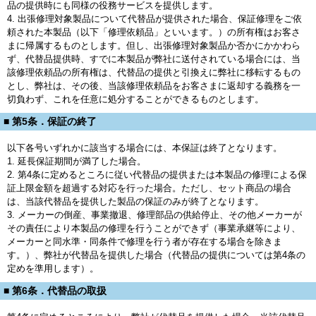
品の提供時にも同様の役務サービスを提供します。
4. 出張修理対象製品について代替品が提供された場合、保証修理をご依
頼された本製品（以下「修理依頼品」といいます。）の所有権はお客さ
まに帰属するものとします。但し、出張修理対象製品か否かにかかわら
ず、代替品提供時、すでに本製品が弊社に送付されている場合には、当
該修理依頼品の所有権は、代替品の提供と引換えに弊社に移転するもの
とし、弊社は、その後、当該修理依頼品をお客さまに返却する義務を一
切負わず、これを任意に処分することができるものとします。
■ 第5条．保証の終了
以下各号いずれかに該当する場合には、本保証は終了となります。
1. 延長保証期間が満了した場合。
2. 第4条に定めるところに従い代替品の提供または本製品の修理による保
証上限金額を超過する対応を行った場合。ただし、セット商品の場合
は、当該代替品を提供した製品の保証のみが終了となります。
3. メーカーの倒産、事業撤退、修理部品の供給停止、その他メーカーが
その責任により本製品の修理を行うことができず（事業承継等により、
メーカーと同水準・同条件で修理を行う者が存在する場合を除きま
す。）、弊社が代替品を提供した場合（代替品の提供については第4条の
定めを準用します）。
■ 第6条．代替品の取扱