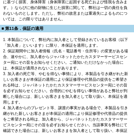
に基づく損害、身体障害（身体障害に起因する死亡および怪我を含みま
す。）ならびに他の財物に生じた損害に関して、弊社は一切の責任を負
わないものとします。ただし、弊社の故意または重過失によるものにつ
いては、この限りではありません。
■ 第11条．保証の適用
1. 本製品について、弊社内に加入者として登録されているお客様（以下
「加入者」といいます）に限り、本保証を適用します。
2. 保証期間中に加入者情報（氏名・電話番号・住所等）の変更がある場
合、速やかに、加入者からジャパネットたかたカスタマーサービスセン
ター宛にその旨をお知らせください。ご通知いただけなかった場合に
は、本保証が適用されないことがあります。
3. 加入者の死亡等、やむを得ない事情により、本製品を引き継がれた新
しいお客さまが本保証の適用により保証修理や代替品の提供をご希望さ
れる時は、ジャパネットたかたカスタマーサービスセンター宛にその旨
を必ずお知らせください。合理的にやむを得ない事情があると弊社が判
断した場合には、新しいお客さまを加入者として取り扱い、本保証を適
用します。
4. 加入者からのプレゼント等、譲渡の事実がある場合で、本製品を引き
継がれた新しいお客さまが本保証の適用により保証修理や代替品の提供
をご希望される時は、加入者から、ジャパネットたかたカスタマーサー
ビスセンター宛にその旨を必ずお知らせください。当該事実を弊社にて
確認できた場合には、新しいお客さまを加入者として取り扱い、本保証