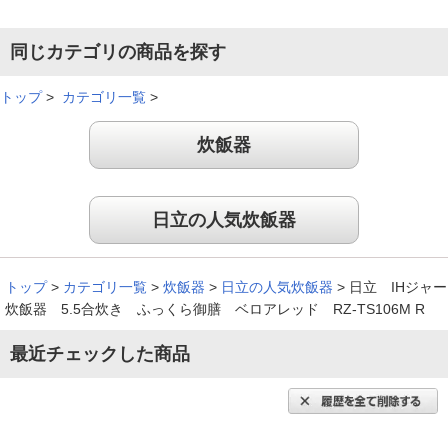
同じカテゴリの商品を探す
最初に炊いた時、本当にびっくりしました。昨日も炊いたお米
トップ
>
カテゴリ一覧
>
と同じお米？って思ったほどです。そして、わざと保温でおい
ておきましたが、本当に美味しさが持続していました。
炊飯器
（
京都府
60代
N.J様
）
違いに驚き！
日立の人気炊飯器
今まで使っていたのは特別な機能などは付いてない普通のもの
トップ
>
カテゴリ一覧
>
炊飯器
>
日立の人気炊飯器
>
日立 IHジャー
でした。別に不満もなく使っていましたが、初めてこれでご飯
炊飯器 5.5合炊き ふっくら御膳 ベロアレッド RZ-TS106M R
を炊いてたべてみたら違いに驚きました。甘味も強いしお米を
食べているという実感が強く感じられました。
最近チェックした商品
（
長崎県
40代
T.K様
）
炊き上がったごはんはもちもちで美味し