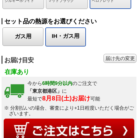
シルキーホワイト
マットブラック
ベロアレッド
セット品の熱源をお選びください
IH・ガス用
ガス用
届け先の変更
お届け目安
在庫あり
今から
6時間9分以内
のご注文で
「東京都港区」
に
8月8日(土)お届け
最短で
可能
※ 分割払いの場合、審査により+1日程度いただく場合がご
ざいます。