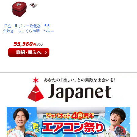
い
さっそく炊飯器の性能を確認しましたが、炊きあがったごはん
日立 IHジャー炊飯器 5.5
はもちもちとして、大変美味しくいただけました。本当に購入
合炊き ふっくら御膳 ベロ
アレッド RZ-TS106M R
して良かったです！！
55,980
円
(税込)
（
福島県
60代
H.Y様
）
使い方が分かりやすい
使い方もわかりやすくデザインも、シンプルなので気に入って
ます。
（
三重県
60代
N.M様
）
子供がおかわりするほど美味しいお米が
炊けました