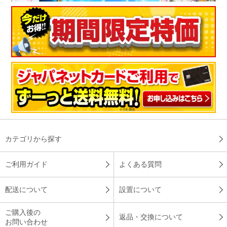
４歳の子供が美味しいねと言っておかわりをしたのが驚きでし
た！最新型の圧力炊飯器恐るべし。
（
山形県
50代
T.S様
）
好みの炊き方が選べるので嬉しい
コースごとに好みの炊き方が選べるので、美味しいご飯を安定
して食べられるのは嬉しいです。また、奥さんもご飯の出来栄
えを気にする事なく、おかず作りに励んでいます。
カテゴリから探す
（
兵庫県
60代
M.K様
）
ご利用ガイド
よくある質問
想像以上に満足な商品でした
配送について
設置について
ご購入後の
返品・交換について
想像していたより、使ってみるとふっくらした炊きあがりで質
お問い合わせ