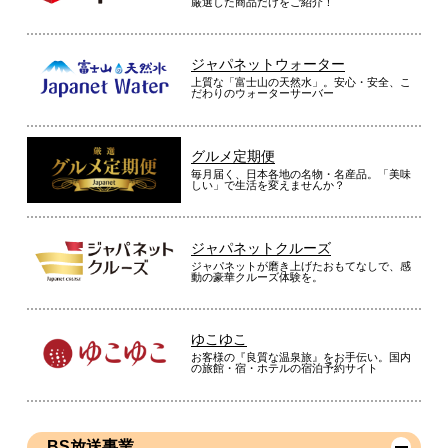
厳選した商品だけをご紹介！
ジャパネットウォーター
想像以上にごはんがが美味しく炊けるので買い換えして正解で
上質な「富士山の天然水」。安心・安全、こ
した！
だわりのウォーターサーバー
（
東京都
50代
Y.Y様
）
グルメ定期便
保温で時間が経っても美味しい
毎月届く、日本各地の名物・名産品。「美味
しい」で生活を変えませんか？
ジャパネットクルーズ
ジャパネットが磨き上げたおもてなしで、感
動の豪華クルーズ体験を。
炊き立て時のごはんの艶がいいです。また最大２４時間の保温
機能でごはんが美味しくキープできます。
（
愛知県
60代
G.S様
）
ゆこゆこ
お客様の『良質な温泉旅』をお手伝い。国内
の旅館・宿・ホテルの宿泊予約サイト
購入してよかった
BS放送事業