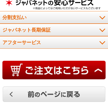
（
愛媛県
40代
K.M様
）
お勧めしたい商品
分割支払い
ジャパネット長期保証
本当に美味しいご飯が炊けました。皆さんにお勧めしたいで
す。
アフターサービス
（
山口県
80代以上
N.M様
）
保温しても美味しい！
まだ数回しか使用していませんが、お米の粒、炊き立てのおい
しさと保温しての翌朝の美味しさには非常に満足しています。
（
北海道
70代
Y.T様
）
保温してもおいしい！