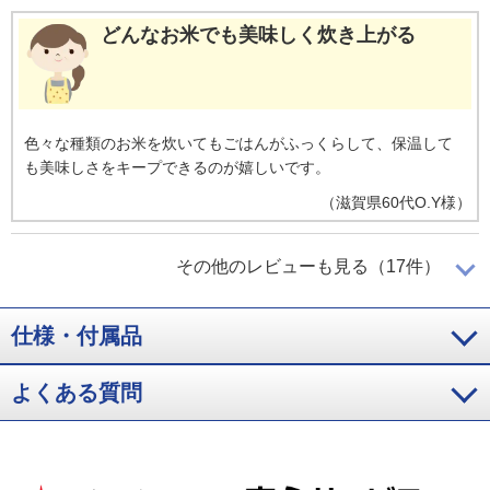
どんなお米でも美味しく炊き上がる
色々な種類のお米を炊いてもごはんがふっくらして、保温して
も美味しさをキープできるのが嬉しいです。
（
滋賀県
60代
O.Y様
）
これは、オススメです！
その他のレビューも見る（17件）
仕様・付属品
以前使用していた炊飯器でも満足していましたが、今回購入し
た炊飯器でご飯を炊いて食べるてみると明らかに食感や味が良
よくある質問
くて驚きました。同じお米を使用しているのに、こんなに炊き
上がりや食感、味が良くなるのかと驚きました。これは、オス
スメです！