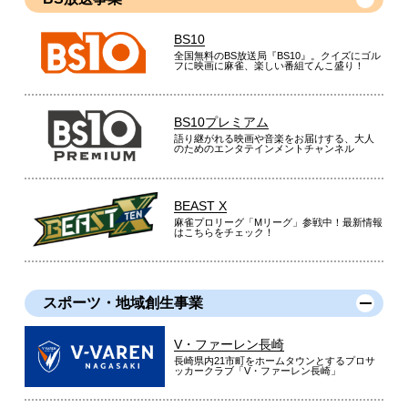
今まで自宅で使用していた炊飯器とは比べものにならない美味
さで感動しています。
BS10
全国無料のBS放送局『BS10』。クイズにゴル
（
東京都
60代
F.H様
）
フに映画に麻雀、楽しい番組てんこ盛り！
※
「お客様の声」は実際にご購入されたお客様からのご意見を掲載しておりま
す。
BS10プレミアム
※
商品により、同一シリーズをご購入された方の声を含みます。
語り継がれる映画や音楽をお届けする、大人
のためのエンタテインメントチャンネル
BEAST X
麻雀プロリーグ「Mリーグ」参戦中！最新情報
はこちらをチェック！
スポーツ・地域創生事業
V・ファーレン長崎
長崎県内21市町をホームタウンとするプロサ
ッカークラブ「V・ファーレン長崎」