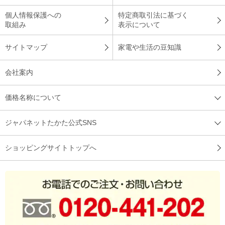
的にも満足です。
個人情報保護への
特定商取引法に基づく
（
東京都
60代
S.K様
）
取組み
表示について
何杯もおかわりできる美味しさ
サイトマップ
家電や生活の豆知識
会社案内
ふっくら御膳で炊いたご飯は大変美味しかったです。何杯でも
おかわりができます。
価格名称について
（
広島県
60代
S.T様
）
ジャパネットたかた公式SNS
蓋がもう少し楽にしまると良い
ショッピングサイトトップへ
ふっくらな炊き上がりです！葢をするのに少し力が要るかな？
と思いました。
（
京都府
50代
I.R様
）