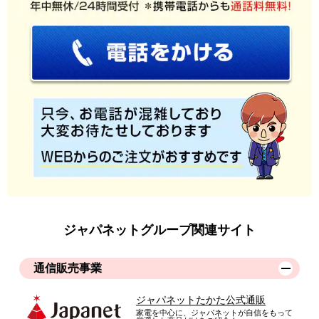
炊飯器に少し重量感がある
炊飯器を移動させることがあるのでその際に炊飯器が重く感じ
ました。お米の炊き上がりはふわっと、甘みがでて、美味しか
ったです。
（
大阪府
60代
N.A様
）
炊飯器でお米の美味しさが変わることに
驚いた
ジャパネットグループ関連サイト
甘くて、ごはんがとても美味しかったです。こんなにも炊飯器
で変わるとは思いませんでした。
通信販売事業
（
香川県
70代
N.M様
）
ジャパネットたかた公式通販
想像以上の美味しさ
家電を中心に、ジャパネットが自信をもって