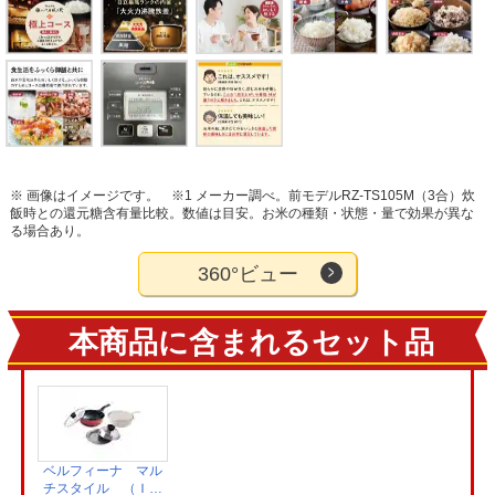
※ 画像はイメージです。
※1 メーカー調べ。前モデルRZ-TS105M（3合）炊
飯時との還元糖含有量比較。数値は目安。お米の種類・状態・量で効果が異な
る場合あり。
360°ビュー
本商品に含まれるセット品
ベルフィーナ マル
チスタイル （ＩＨ