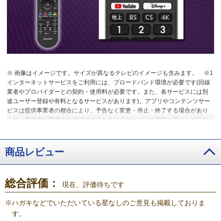
※ 画像はイメージです。サイズが異なるテレビのイメージも含みます。
※1
インターネットサービスをご利用には、ブロードバンド環境が必要です(回線
業者やプロバイダーとの契約・使用料が必要です。また、各サービスには別
途ユーザー登録や有料となるサービスがあります)。アプリやコンテンツサー
ビスは提供事業者の都合により、予告なく変更・停止・終了する場合があり
ます。第三者が提供するアプリやコンテンツサービスの変更・停止・終了に
起因するすべての不具合や受けられた損害については、当社、及びメーカー
は一切の責任を負いませんので、あらかじめご了承ください。
商品レビュー
総合評価：
現在、評価待ちです
※
ハガキなどでいただいている星なしのご意見も掲載しておりま
す。