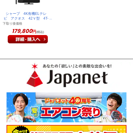
シャープ 4K有機ELテレ
ビ アクオス 42Ｖ型 4T-
C42HQ2
下取り後価格
179,800
円
(税込)