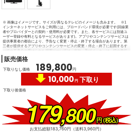
※ 画像はイメージです。サイズが異なるテレビのイメージも含みます。
※1
インターネットサービスをご利用には、ブロードバンド環境が必要です(回線業
者やプロバイダーとの契約・使用料が必要です。また、各サービスには別途ユ
ーザー登録や有料となるサービスがあります)。アプリやコンテンツサービスは
提供事業者の都合により、予告なく変更・停止・終了する場合があります。第
三者が提供するアプリやコンテンツサービスの変更・停止・終了に起因するす
べての不具合や受けられた損害については、当社、及びメーカーは一切の責任
を負いませんので、あらかじめご了承ください。
販売価格
189,800
下取りなし価格
円
10,000
下取り
円
下取り後価格
179
,800
円
（税込）
お支払総額183,760円（送料3,960円）