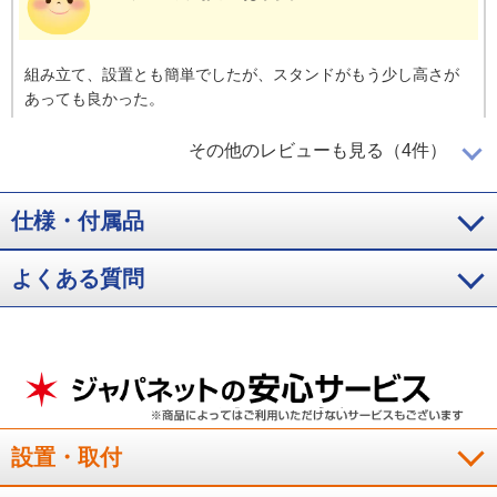
組み立て、設置とも簡単でしたが、スタンドがもう少し高さが
あっても良かった。
（
兵庫県
60代
K.K様
）
その他のレビューも見る（4件）
簡単操作で動画が観れる
仕様・付属品
よくある質問
大きさも丁度良く、リモコンを押すだけでネットを介し動画な
ど視聴出来るので機械音痴な私でも使えそうです。
（
静岡県
50代
N.S様
）
操作が分かりやすい
設置・取付