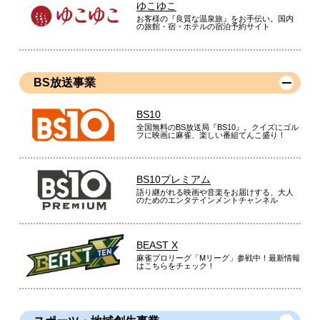
ゆこゆこ
お客様の『良質な温泉旅』をお手伝い。国内
の旅館・宿・ホテルの宿泊予約サイト
BS放送事業
BS10
全国無料のBS放送局『BS10』。クイズにゴル
フに映画に麻雀、楽しい番組てんこ盛り！
BS10プレミアム
語り継がれる映画や音楽をお届けする、大人
のためのエンタテインメントチャンネル
BEAST X
麻雀プロリーグ「Mリーグ」参戦中！最新情報
はこちらをチェック！