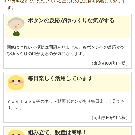
※
ハガキなどでいただいている星なしのご意見も掲載しておりま
す。
ボタンの反応がゆっくりな気がする
画像はきれいで視聴は問題ありません。各ボタンへの反応がや
やゆっくりの時があるのが気になります。
（
東京都
60代
T.H様
）
毎日楽しく活用しています
ＹｏｕＴｕｂｅ等のネット動画ボタンがあり毎日楽しく見てお
ります。
（
岡山県
50代
T.N様
）
組み立て、設置は簡単！