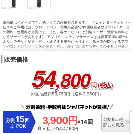
※画像はイメージです。他サイズの画像を含みます。
※1 インターネットサー
ビスをご利用には、ブロードバンド環境が必要です(回線業者やプロバイダーと
の契約・使用料が必要です。また、各サービスには別途ユーザー登録や有料と
なるサービスがあります)。アプリやコンテンツサービスは提供事業者の都合に
より、予告なく変更・停止・終了する場合があります。第三者が提供するアプ
リやコンテンツサービスの変更・停止・終了に起因するすべての不具合や受け
られた損害については、当社及びメーカーは一切の責任を負いませんので、あ
らかじめご了承ください。
※2 録画機能を使用するには、外付けUSBハードデ
販売価格
ィスク(別売)が必要です。
54
,800
円
（税込）
お支払総額58,760円（送料3,960円）
15
3,900円
分割
回
×14回
までOK
※ 初回のみ4,160円