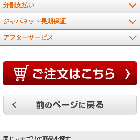
自分で初期設定しましたが、操作がわかりやすかったです。
分割支払い
（
東京都
50代
S.T様
）
ジャパネット長期保証
ネット動画が見れる
アフターサービス
娘の結婚に際し、新居用に購入しました。いろんなネット動画
を視聴できて喜んでいます。
（
長崎県
60代
H.J様
）
サイズ的に丁度ピッタリ！
サイズ的に丁度ピッタリで、ｐｒｉｍｅビデオもＹｏｕＴｕｂ
ｅも見れるので良かった。
（
佐賀県
80代以上
N.T様
）
同じカテゴリの商品を探す