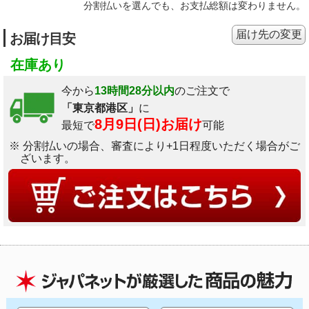
分割払いを選んでも、お支払総額は変わりません。
届け先の変更
お届け目安
在庫あり
今から
13時間28分以内
のご注文で
「東京都港区」
に
8月9日(日)お届け
最短で
可能
※ 分割払いの場合、審査により+1日程度いただく場合がご
ざいます。