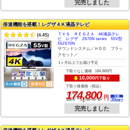
完売しました
倍速機能を搭載！レグザ４Ｋ液晶テレビ
ＴＶＳ ＲＥＧＺＡ 4K液晶テレ
(4.45)
ビ レグザ Z670N series 55V型
55Z670N
サウンドシステム／ＨＤＤ ブラッ
クセット／
1ヶ月以上でお届け予定
下取りなし価格
184,800円
10,000
下取り
円
下取り後価格（税込）
,
174
800
円
完売しました