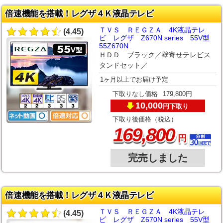
倍速機能を搭載！レグザ４Ｋ液晶テレビ
ＴＶＳ ＲＥＧＺＡ 4K液晶テレ
(4.45)
ビ レグザ Z670N series 55V型
55Z670N
ＨＤＤ ブラック／壁寄せテレビス
タンドセット／
1ヶ月以上でお届け予定
下取りなし価格
179,800円
10,000
下取り
円
下取り後価格（税込）
,
169
800
円
完売しました
倍速機能を搭載！レグザ４Ｋ液晶テレビ
ＴＶＳ ＲＥＧＺＡ 4K液晶テレ
(4.45)
ビ レグザ Z670N series 55V型