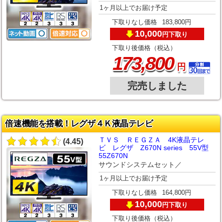
1ヶ月以上でお届け予定
下取りなし価格
183,800円
10,000
下取り
円
下取り後価格（税込）
,
173
800
円
完売しました
倍速機能を搭載！レグザ４Ｋ液晶テレビ
ＴＶＳ ＲＥＧＺＡ 4K液晶テレ
(4.45)
ビ レグザ Z670N series 55V型
55Z670N
サウンドシステムセット／
1ヶ月以上でお届け予定
下取りなし価格
164,800円
10,000
下取り
円
下取り後価格（税込）