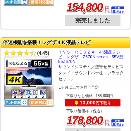
,
154
800
円
完売しました
倍速機能を搭載！レグザ４Ｋ液晶テレビ
ＴＶＳ ＲＥＧＺＡ 4K液晶テレ
(4.45)
ビ レグザ Z670N series 55V型
55Z670N
サウンドシステム／壁寄せテレビス
タンド／サウンドバー棚 ブラック
セット／
1ヶ月以上でお届け予定
下取りなし価格
188,800円
10,000
下取り
円
下取り後価格（税込）
,
178
800
円