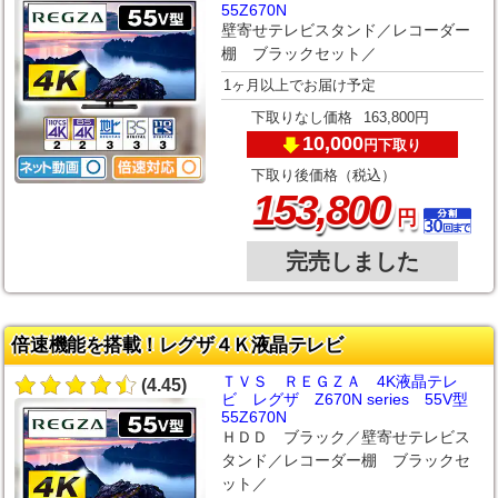
55Z670N
壁寄せテレビスタンド／レコーダー
棚 ブラックセット／
1ヶ月以上でお届け予定
下取りなし価格
163,800円
10,000
下取り
円
下取り後価格（税込）
,
153
800
円
完売しました
倍速機能を搭載！レグザ４Ｋ液晶テレビ
ＴＶＳ ＲＥＧＺＡ 4K液晶テレ
(4.45)
ビ レグザ Z670N series 55V型
55Z670N
ＨＤＤ ブラック／壁寄せテレビス
タンド／レコーダー棚 ブラックセ
ット／