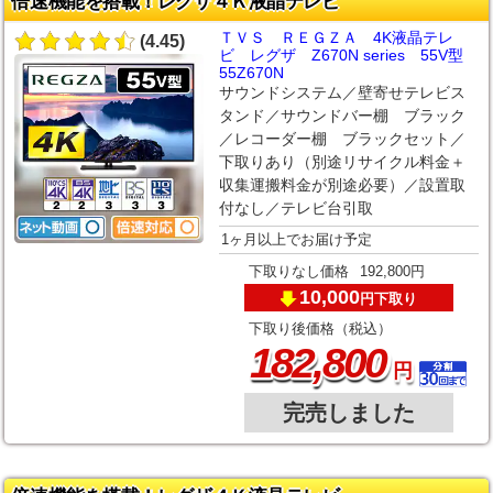
倍速機能を搭載！レグザ４Ｋ液晶テレビ
ＴＶＳ ＲＥＧＺＡ 4K液晶テレ
(4.45)
ビ レグザ Z670N series 55V型
55Z670N
サウンドシステム／壁寄せテレビス
タンド／サウンドバー棚 ブラック
／レコーダー棚 ブラックセット／
下取りあり（別途リサイクル料金＋
収集運搬料金が別途必要）／設置取
付なし／テレビ台引取
1ヶ月以上でお届け予定
下取りなし価格
192,800円
10,000
下取り
円
下取り後価格（税込）
,
182
800
円
完売しました