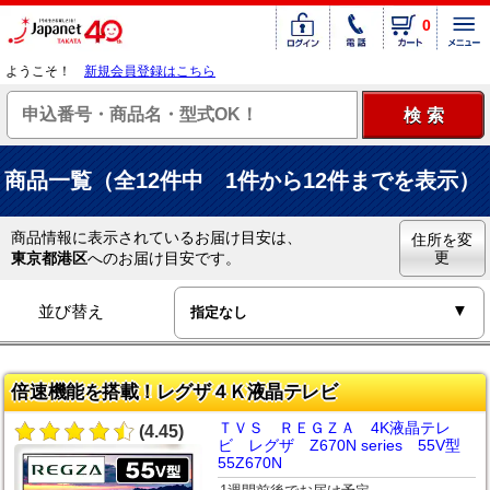
0
ようこそ！
新規会員登録はこちら
商品一覧（全12件中 1件から12件までを表示）
商品情報に表示されているお届け目安は、
住所を変
更
東京都港区
へのお届け目安です。
並び替え
倍速機能を搭載！レグザ４Ｋ液晶テレビ
ＴＶＳ ＲＥＧＺＡ 4K液晶テレ
(4.45)
ビ レグザ Z670N series 55V型
55Z670N