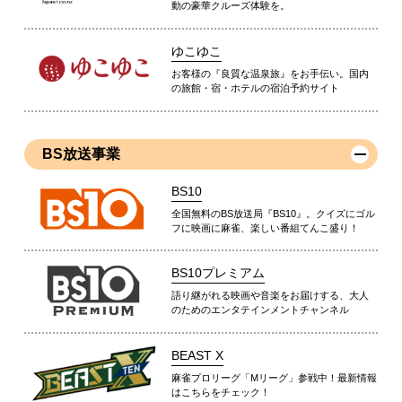
動の豪華クルーズ体験を。
ゆこゆこ
お客様の『良質な温泉旅』をお手伝い。国内
の旅館・宿・ホテルの宿泊予約サイト
BS放送事業
BS10
全国無料のBS放送局『BS10』。クイズにゴル
フに映画に麻雀、楽しい番組てんこ盛り！
BS10プレミアム
語り継がれる映画や音楽をお届けする、大人
のためのエンタテインメントチャンネル
BEAST X
麻雀プロリーグ「Mリーグ」参戦中！最新情報
はこちらをチェック！