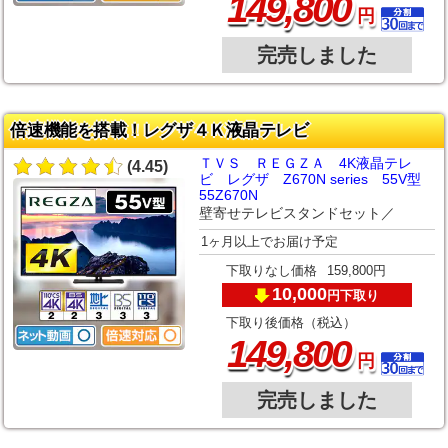
,
149
800
円
完売しました
倍速機能を搭載！レグザ４Ｋ液晶テレビ
ＴＶＳ ＲＥＧＺＡ 4K液晶テレ
(4.45)
ビ レグザ Z670N series 55V型
55Z670N
壁寄せテレビスタンドセット／
1ヶ月以上でお届け予定
下取りなし価格
159,800円
10,000
下取り
円
下取り後価格（税込）
,
149
800
円
完売しました