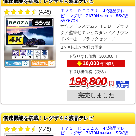
倍速機能を搭載！レグザ４Ｋ液晶テレビ
ＴＶＳ ＲＥＧＺＡ 4K液晶テレ
(4.45)
ビ レグザ Z670N series 55V型
55Z670N
サウンドシステム／ＨＤＤ ブラッ
ク／壁寄せテレビスタンド／サウン
ドバー棚 ブラックセット／
1ヶ月以上でお届け予定
下取りなし価格
208,800円
10,000
下取り
円
下取り後価格（税込）
,
198
800
円
完売しました
倍速機能を搭載！レグザ４Ｋ液晶テレビ
ＴＶＳ ＲＥＧＺＡ 4K液晶テレ
(4.45)
ビ レグザ Z670N series 55V型