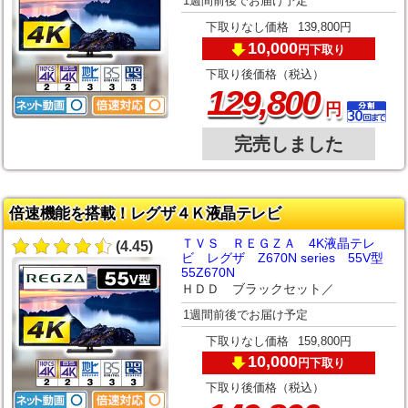
1週間前後でお届け予定
下取りなし価格
139,800円
10,000
下取り
円
下取り後価格（税込）
,
129
800
円
完売しました
倍速機能を搭載！レグザ４Ｋ液晶テレビ
ＴＶＳ ＲＥＧＺＡ 4K液晶テレ
(4.45)
ビ レグザ Z670N series 55V型
55Z670N
ＨＤＤ ブラックセット／
1週間前後でお届け予定
下取りなし価格
159,800円
10,000
下取り
円
下取り後価格（税込）