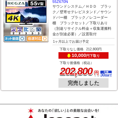
55Z670N
サウンドシステム／ＨＤＤ ブラッ
ク／壁寄せテレビスタンド／サウン
ドバー棚 ブラック／レコーダー
棚 ブラックセット／下取りあり
（別途リサイクル料金＋収集運搬料
金が別途必要）／設置取付
1ヶ月以上でお届け予定
下取りなし価格
212,800円
10,000
下取り
円
下取り後価格（税込）
,
202
800
円
完売しました