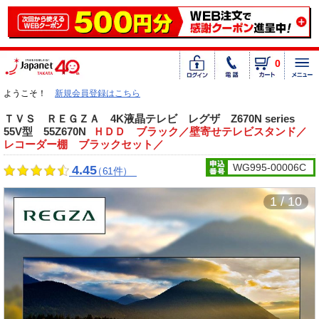
0
ようこそ！
新規会員登録はこちら
ＴＶＳ ＲＥＧＺＡ 4K液晶テレビ レグザ Z670N series
55V型 55Z670N
ＨＤＤ ブラック／壁寄せテレビスタンド／
レコーダー棚 ブラックセット／
WG995-00006C
4.45
（61件）
1 / 10