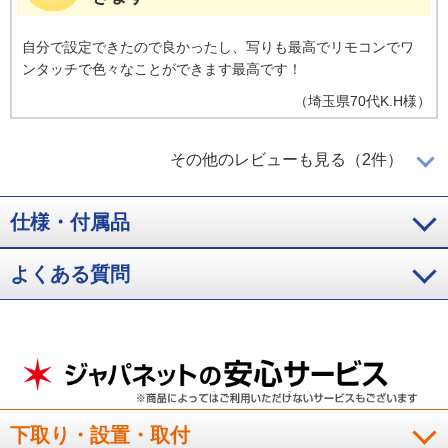
自分で設定できたので良かったし、写りも最高でリモコンでワ
ンタッチで色々なことができます最高です！
（
埼玉県
70代
K.H様
）
画面の大きさや便利な機能も充実
その他のレビューも見る（2件）
仕様・付属品
テレビが古くなり画面に色落ちが出てきて新しく買い換えたい
と思っていたたため購入しました。画面の大きさや便利な機能
も充実しており、使いやすいです。
よくある質問
（
神奈川県
50代
K.K様
）
画像がキレイ
下取り・設置・取付
画像が綺麗で観ていて疲れないので、満足しています。