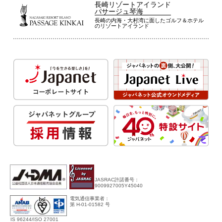
長崎リゾートアイランド
パサージュ琴海
長崎の内海・大村湾に面したゴルフ＆ホテル
のリゾートアイランド
JASRAC許諾番号：
9009927005Y45040
電気通信事業者：
第 H-01-01582 号
IS 96244/ISO 27001