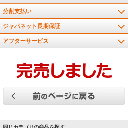
（
神奈川県
50代
K.K様
）
分割支払い
※
「お客様の声」は実際にご購入されたお客様からのご意見を掲載しておりま
す。
ジャパネット長期保証
※
商品により、同一シリーズをご購入された方の声を含みます。
アフターサービス
同じカテゴリの商品を探す