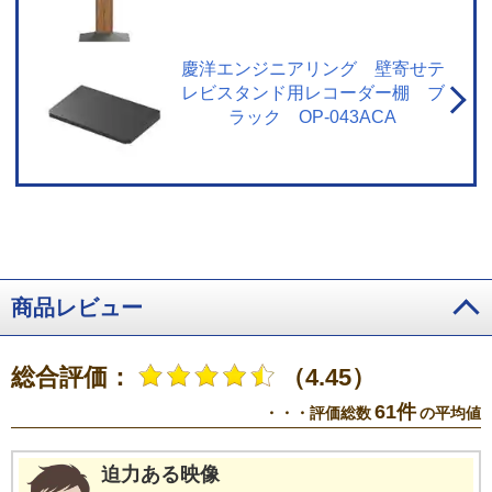
ンキングの集計や情報端末上での情報表示などのため、本機の操作情報（チ
ャンネル切換、録画予約、録画番組、検索履歴など）、動作状態の履歴情
報、本機に接続されたUSBハードディスクなどの識別情報や動作状態の履歴
慶洋エンジニアリング 壁寄せテ
情報などや、ご登録いただいた都道府県、性別などの情報がメーカーまたは
レビスタンド用レコーダー棚 ブ
メーカーの委託先のサーバーで記録されます。これらの情報は、ネットワー
ラック OP-043ACA
クサービスの提供以外に、品質改善やマーケティングなどの目的で利用する
ことがあり、この目的の範囲内で第三者に提供する場合があります。これら
の情報からメーカーが利用者個人を特定することはありません 。※ レグザプ
ライバシーポリシーを同意しない設定にした場合には、それまでにサーバー
が収集した本機や本機に接続された機器に関する情報は、サーバーから消去
されます。ネットワークに接続されていない場合には、次にネットワークに
接続した際にサーバーから消去されます。※ メーカーが提供するネットワー
クサービスは予告なく休止、終了、または内容を変更する場合があります。
※ ご利用にはインターネットプロバイダーや回線事業者との契約・使用料が
商品レビュー
別途必要です。
※3・「ざんまいスマートアクセス」のご利用にはインター
ネットへの接続が必要です。・ インターネットの接続には、通信事業者やプ
ロバイダー（インターネット接続業者）との契約が必要です。
総合評価：
（4.45）
61件
・・・評価総数
の平均値
迫力ある映像