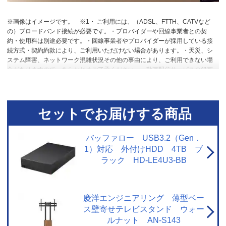
※画像はイメージです。
※1・ ご利用には、（ADSL、FTTH、CATVなど
の）ブロードバンド接続が必要です。・プロバイダーや回線事業者との契
約・使用料は別途必要です。・回線事業者やプロバイダーが採用している接
続方式・契約約款により、ご利用いただけない場合があります。・天災、シ
ステム障害、ネットワーク混雑状況その他の事由により、ご利用できない場
合がありますので、あらかじめご了承ください。・動画配信サービスの録画
には対応していません。・各動画配信サービスのサービス名称およびサービ
スの内容は、予告なく変更・終了する場合があります。
※2【おまかせ録画
に関するご注意】・ USBハードディスク接続時に対応しています。・ ご利用
にはインターネットへの接続環境が必要です。詳しくは、メーカーHPの[ネッ
セットでお届けする商品
トワークに関するご注意] をご覧ください。・ おまかせ録画は、「みるコレ
パック」でお好きなテーマ（みるコレパック）におまかせ録画を登録するこ
とでご利用いただけます。・ おまかせ録画された番組は、おまかせ録画用に
バッファロー USB3.2（Gen．
設定したハードディスク領域の空き容量によって、古い順番から自動で削除
1）対応 外付けHDD 4TB ブ
されます。保存しておきたい番組は、おまかせ録画する前に通常録画予約に
ラック HD-LE4U3-BB
変更したり、録画された番組を通常録画に変更したりできます。・ 視聴制限
がある番組などのおまかせ録画できない番組や、おまかせ録画予約対象の番
組でも、通常予約や視聴予約など優先される予約によって、録画されない場
合があります。連続ドラマ番組など確実に録画したい番組は通常録画予約す
慶洋エンジニアリング 薄型ベー
ることをおすすめします。・ サービスは予告なく変更や終了する場合があり
ス壁寄せテレビスタンド ウォー
ます。・ 一部対象外のチャンネルがあります。 【ネットワークに関するご注
ルナット AN-S143
意】・ 本機で当社が提供するネットワークサービスを利用する場合、予約ラ