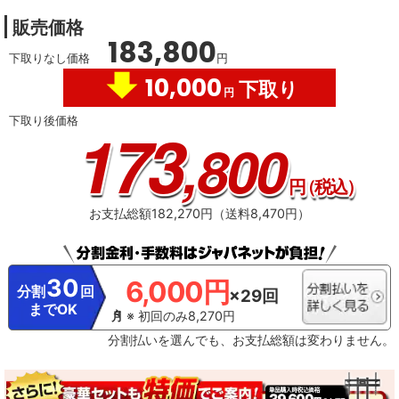
棚 ブラック OP-
の目的で利用することがあり、この目的の範囲内で第三者に提供する場合があ
043ACA
販売価格
ります。これらの情報からメーカーが利用者個人を特定することはありません
。※ レグザプライバシーポリシーを同意しない設定にした場合には、それまで
183,800
にサーバーが収集した本機や本機に接続された機器に関する情報は、サーバー
下取りなし価格
円
から消去されます。ネットワークに接続されていない場合には、次にネットワ
10,000
ークに接続した際にサーバーから消去されます。※ メーカーが提供するネット
下取り
円
ワークサービスは予告なく休止、終了、または内容を変更する場合がありま
す。※ ご利用にはインターネットプロバイダーや回線事業者との契約・使用料
下取り後価格
173
が別途必要です。
※3・「ざんまいスマートアクセス」のご利用にはインター
,800
ネットへの接続が必要です。・ インターネットの接続には、通信事業者やプロ
バイダー（インターネット接続業者）との契約が必要です。
円
（税込）
お支払総額182,270円（送料8,470円）
30
6,000円
分割
回
×29回
までOK
※ 初回のみ8,270円
分割払いを選んでも、お支払総額は変わりません。