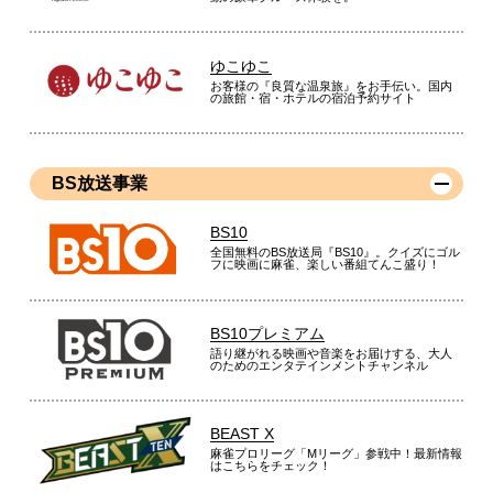
ゆこゆこ
お客様の『良質な温泉旅』をお手伝い。国内
の旅館・宿・ホテルの宿泊予約サイト
BS放送事業
BS10
全国無料のBS放送局『BS10』。クイズにゴル
フに映画に麻雀、楽しい番組てんこ盛り！
BS10プレミアム
語り継がれる映画や音楽をお届けする、大人
のためのエンタテインメントチャンネル
BEAST X
麻雀プロリーグ「Mリーグ」参戦中！最新情報
はこちらをチェック！