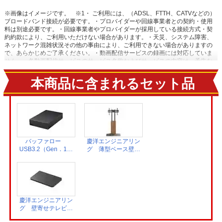
※画像はイメージです。
※1・ ご利用には、（ADSL、FTTH、CATVなどの）
ブロードバンド接続が必要です。・プロバイダーや回線事業者との契約・使用
料は別途必要です。・回線事業者やプロバイダーが採用している接続方式・契
約約款により、ご利用いただけない場合があります。・天災、システム障害、
ネットワーク混雑状況その他の事由により、ご利用できない場合がありますの
で、あらかじめご了承ください。・動画配信サービスの録画には対応していま
せん。・各動画配信サービスのサービス名称およびサービスの内容は、予告な
く変更・終了する場合があります。
※2【おまかせ録画に関するご注意】・
USBハードディスク接続時に対応しています。・ ご利用にはインターネットへ
本商品に含まれるセット品
の接続環境が必要です。詳しくは、メーカーHPの[ネットワークに関するご注
意] をご覧ください。・ おまかせ録画は、「みるコレ パック」でお好きなテー
マ（みるコレパック）におまかせ録画を登録することでご利用いただけま
す。・ おまかせ録画された番組は、おまかせ録画用に設定したハードディスク
領域の空き容量によって、古い順番から自動で削除されます。保存しておきた
い番組は、おまかせ録画する前に通常録画予約に変更したり、録画された番組
を通常録画に変更したりできます。・ 視聴制限がある番組などのおまかせ録画
できない番組や、おまかせ録画予約対象の番組でも、通常予約や視聴予約など
バッファロー
慶洋エンジニアリン
優先される予約によって、録画されない場合があります。連続ドラマ番組など
USB3.2（Gen．1）
グ 薄型ベース壁寄
確実に録画したい番組は通常録画予約することをおすすめします。・ サービス
対応 外付け
せテレビスタンド
は予告なく変更や終了する場合があります。・ 一部対象外のチャンネルがあり
HDD 4TB ブラ
ウォールナット
ます。 【ネットワークに関するご注意】・ 本機で当社が提供するネットワーク
ック HD-LE4U3-
AN-S143
サービスを利用する場合、予約ランキングの集計や情報端末上での情報表示な
BB
どのため、本機の操作情報（チャンネル切換、録画予約、録画番組、検索履歴
など）、動作状態の履歴情報、本機に接続されたUSBハードディスクなどの識
慶洋エンジニアリン
別情報や動作状態の履歴情報などや、ご登録いただいた都道府県、性別などの
グ 壁寄せテレビス
情報がメーカーまたはメーカーの委託先のサーバーで記録されます。これらの
タンド用レコーダー
情報は、ネットワークサービスの提供以外に、品質改善やマーケティングなど