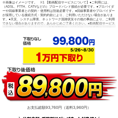
※画像はイメージです。
※1 【動画配信サービスについて】●ご利用には、
（ADSL、FTTH、CATVなどの）ブロードバンド接続が必要です。●プロバイダ
ーや回線事業者との契約・使用料は別途必要です。●回線事業者やプロバイダー
が採用している接続方式・契約約款により、ご利用いただけない場合がありま
す。●天災、システム障害、ネットワーク混雑状況その他の事由により、ご利用
できない場合がありますので、あらかじめご了承ください。●動画配信サービス
の録画には対応していません。●各動画配信サービスのサービス名称およびサー
ビスの内容は、予告なく変更・終了する場合があります。
※2 【おまかせ録画
に関するご注意】●USBハードディスク接続時に対応しています。●ご利用には
インターネットへの接続環境が必要です。詳しくは、メーカーHPをご覧くださ
い。●おまかせ録画は、「みるコレ パック」でお好きなテーマ（みるコレパッ
ク）におまかせ録画を登録することでご利用いただけます。●おまかせ録画され
た番組は、おまかせ録画用に設定したハードディスク領域の空き容量によっ
て、古い順番から自動で削除されます。保存しておきたい番組は、おまかせ録
画する前に通常録画予約に変更したり、録画された番組を通常録画に変更した
りできます。●視聴制限がある番組などのおまかせ録画できない番組や、おまか
せ録画予約対象の番組でも、通常予約や視聴予約など優先される予約によっ
て、録画されない場合があります。連続ドラマ番組など確実に録画したい番組
は通常録画予約することをおすすめします。●サービスは予告なく変更や終了す
る場合があります。●一部対象外のチャンネルがあります。
※3 【シーン/出演
者について】●「シーン」「出演者・詳細」「シーズン」情報のご利用にはイン
ターネットへの接続が必要です。●インターネットの接続には、通信事業者やプ
ロバイダー（インターネット接続業者）との契約が必要です。●シーン情報は、
「関東」「東海（静岡県除く）」「関西」地区で放送されているNHK総合、E
テレ（ともに関東の場合は「NHK放送センター」、東海の場合は「NHK名古屋
お支払総額93,760円（送料3,960円）
放送局」、関西の場合は「NHK大阪放送局」から放送された番組）、および民
放キー局の地上デジタル放送の番組に対応しています。それ以外の地域では、
NHK総合、Eテレ（ともに「NHK放送センター」から放送された番組）、およ