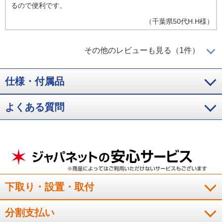
るので便利です。
（
千葉県
50代
H.H様
）
映像がきれい！
その他のレビューも見る（1件）
仕様・付属品
引っ越しのため購入しました。画質が綺麗でお良い買い物だっ
よくある質問
たと思います！
（
大阪府
50代
Y.K様
）
※
「お客様の声」は実際にご購入されたお客様からのご意見を掲載しておりま
す。
※
商品により、同一シリーズをご購入された方の声を含みます。
下取り・設置・取付
分割支払い