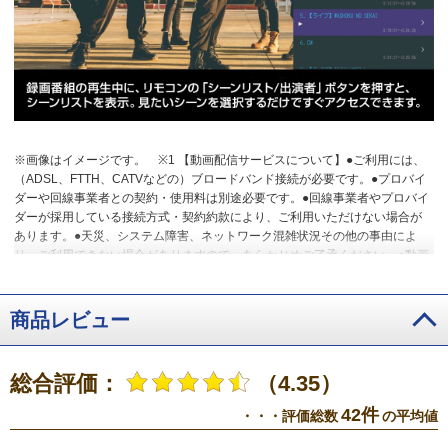
※画像はイメージです。
※1 【動画配信サービスについて】●ご利用には、
（ADSL、FTTH、CATVなどの）ブロードバンド接続が必要です。●プロバイ
ダーや回線事業者との契約・使用料は別途必要です。●回線事業者やプロバイ
ダーが採用している接続方式・契約約款により、ご利用いただけない場合が
あります。●天災、システム障害、ネットワーク混雑状況その他の事由によ
り、ご利用できない場合がありますので、あらかじめご了承ください。●動画
配信サービスの録画には対応していません。●各動画配信サービスのサービス
名称およびサービスの内容は、予告なく変更・終了する場合があります。
※2 【おまかせ録画に関するご注意】●USBハードディスク接続時に対応して
商品レビュー
います。●ご利用にはインターネットへの接続環境が必要です。詳しくは、メ
ーカーHPをご覧ください。●おまかせ録画は、「みるコレ パック」でお好き
なテーマ（みるコレパック）におまかせ録画を登録することでご利用いただ
総合評価：
（4.35）
けます。●おまかせ録画された番組は、おまかせ録画用に設定したハードディ
スク領域の空き容量によって、古い順番から自動で削除されます。保存して
42件
・・・評価総数
の平均値
おきたい番組は、おまかせ録画する前に通常録画予約に変更したり、録画さ
れた番組を通常録画に変更したりできます。●視聴制限がある番組などのおま