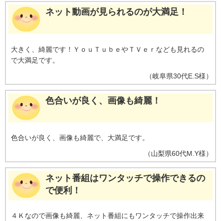
かせ録画できない番組や、おまかせ録画予約対象の番組でも、通常予約や視
ネット動画が見られるのが大満足！
聴予約など優先される予約によって、録画されない場合があります。連続ド
ラマ番組など確実に録画したい番組は通常録画予約することをおすすめしま
す。●サービスは予告なく変更や終了する場合があります。●一部対象外のチ
ャンネルがあります。
※3 【シーン/出演者について】●「シーン」「出演
大きく、綺麗です！ＹｏｕＴｕｂｅやＴＶｅｒなども見れるの
者・詳細」「シーズン」情報のご利用にはインターネットへの接続が必要で
で大満足です。
す。●インターネットの接続には、通信事業者やプロバイダー（インターネッ
ト接続業者）との契約が必要です。●シーン情報は、「関東」「東海（静岡県
（
岐阜県
30代
E.S様
）
除く）」「関西」地区で放送されているNHK総合、Eテレ（ともに関東の場合
は「NHK放送センター」、東海の場合は「NHK名古屋放送局」、関西の場合
色合いが良く、画像も綺麗！
は「NHK大阪放送局」から放送された番組）、および民放キー局の地上デジ
タル放送の番組に対応しています。それ以外の地域では、NHK総合、Eテレ
（ともに「NHK放送センター」から放送された番組）、および関東の民放キ
ー局で放送されている同時刻放送番組に対応しています。ただし、番組によ
色合いが良く、画像も綺麗で、大満足です。
っては、本機能が正しく動作しない場合があります。●シーン情報は、番組の
放送終了後、2〜3時間程度で使えるようになります。ただし、番組によって
（
山梨県
60代
M.Y様
）
は、それ以上かかる場合があります。●提供されるシーン情報は目安としてご
利用ください。●提供されるシーン情報はテレビ放送時点の内容に基づき作成
ネット番組はワンタッチで操作できるの
されるもので、新規情報の追加、最新情報への更新・変更・改訂および修正
には対応していません。●表示されるシーンは、各番組情報などをメーカー独
で便利！
自の方法で解析した結果に基づき表示されます。番組制作者または提供者の
指定に基づくものではありません。
４Ｋなので画像も綺麗、ネット番組にもワンタッチで操作出来