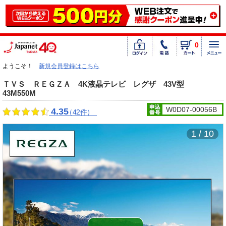
0
ようこそ！
新規会員登録はこちら
ＴＶＳ ＲＥＧＺＡ 4K液晶テレビ レグザ 43V型
43M550M
W0D07-00056B
4.35
（42件）
1 / 10