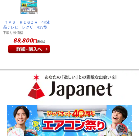
ＴＶＳ ＲＥＧＺＡ 4K液
晶テレビ レグザ 43V型
43M550M
下取り後価格
89,800
円
(税込)