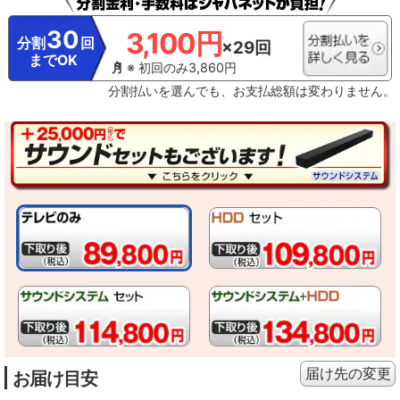
び関東の民放キー局で放送されている同時刻放送番組に対応しています。ただ
し、番組によっては、本機能が正しく動作しない場合があります。●シーン情報
30
3,100円
は、番組の放送終了後、2〜3時間程度で使えるようになります。ただし、番組
分割
回
×29回
によっては、それ以上かかる場合があります。●提供されるシーン情報は目安と
までOK
してご利用ください。●提供されるシーン情報はテレビ放送時点の内容に基づき
※ 初回のみ3,860円
作成されるもので、新規情報の追加、最新情報への更新・変更・改訂および修
分割払いを選んでも、お支払総額は変わりません。
正には対応していません。●表示されるシーンは、各番組情報などをメーカー独
自の方法で解析した結果に基づき表示されます。番組制作者または提供者の指
定に基づくものではありません。
届け先の変更
お届け目安