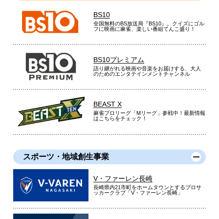
BS10
全国無料のBS放送局『BS10』。クイズにゴル
フに映画に麻雀、楽しい番組てんこ盛り！
BS10プレミアム
語り継がれる映画や音楽をお届けする、大人
のためのエンタテインメントチャンネル
BEAST X
麻雀プロリーグ「Mリーグ」参戦中！最新情報
はこちらをチェック！
スポーツ・地域創生事業
V・ファーレン長崎
長崎県内21市町をホームタウンとするプロサ
ッカークラブ「V・ファーレン長崎」