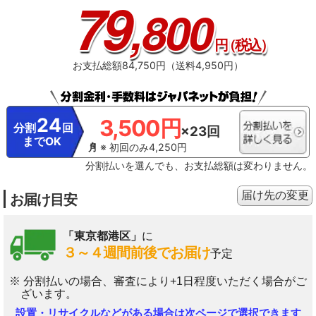
79
,800
円
（税込）
お支払総額84,750円（送料4,950円）
24
3,500円
分割
回
×23回
までOK
※ 初回のみ4,250円
分割払いを選んでも、お支払総額は変わりません。
届け先の変更
お届け目安
「東京都港区」
に
３～４週間前後でお届け
予定
※ 分割払いの場合、審査により+1日程度いただく場合がご
ざいます。
設置・リサイクルなどがある場合は次ページで選択できます