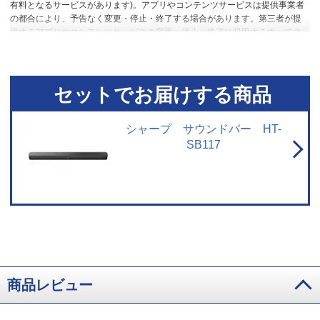
有料となるサービスがあります)。アプリやコンテンツサービスは提供事業者
の都合により、予告なく変更・停止・終了する場合があります。第三者が提
供するアプリやコンテンツサービスの変更・停止・終了に起因するすべての
不具合や受けられた損害については、当社及びメーカーは一切の責任を負い
ませんので、あらかじめご了承ください。
※2 録画機能を使用するには、外
付けUSBハードディスク(別売)が必要です。
セットでお届けする商品
シャープ サウンドバー HT-
SB117
商品レビュー