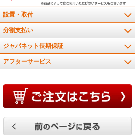
画質も良く、簡単にネットに繋げられました。早速活躍してい
ます！
設置・取付
（
山梨県
50代
M.M様
）
分割支払い
画質も音響も良い
ジャパネット長期保証
画質も良く、音響も安定しています。ネット動画もストレスな
アフターサービス
く見れて購入して良かったです。
（
東京都
50代
M.M様
）
ネット動画が簡単に視聴できる
枠いっぱいの画面で画像も綺麗です。契約しているネット動画
がもリモコン操作一つで快適に視聴できます。
（
岐阜県
70代
W.Y様
）