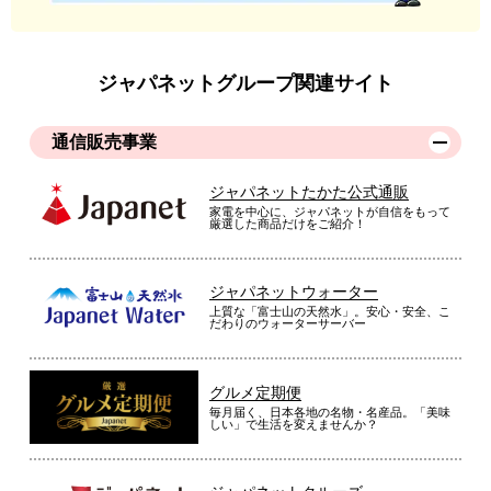
す。
（
千葉県
60代
M.T様
）
ジャパネットグループ関連サイト
転倒防止金具が付いている
通信販売事業
画面がきれいで見やすい。転倒防止金具がついているのが良か
ジャパネットたかた公式通販
った。
家電を中心に、ジャパネットが自信をもって
厳選した商品だけをご紹介！
（
東京都
70代
H.K様
）
サイズアップして良かった
ジャパネットウォーター
上質な「富士山の天然水」。安心・安全、こ
だわりのウォーターサーバー
３２型から４３型への買い替えでした。設置したときはあまり
グルメ定期便
毎月届く、日本各地の名物・名産品。「美味
にも大きく感じ失敗したと思いましたが、日が経つにつれて慣
しい」で生活を変えませんか？
れてきて、サイズアップして良かったと思いました。
（
京都府
50代
N.S様
）