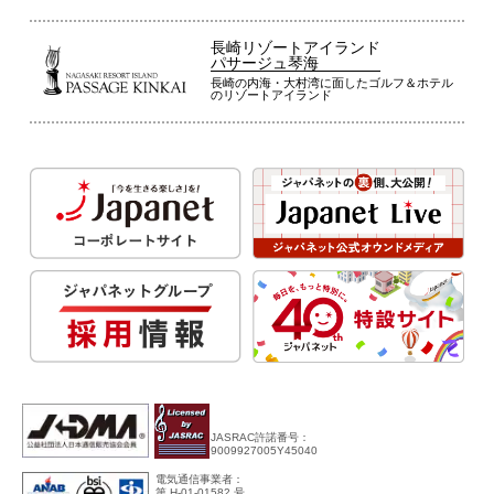
長崎リゾートアイランド
パサージュ琴海
長崎の内海・大村湾に面したゴルフ＆ホテル
のリゾートアイランド
JASRAC許諾番号：
9009927005Y45040
電気通信事業者：
第 H-01-01582 号