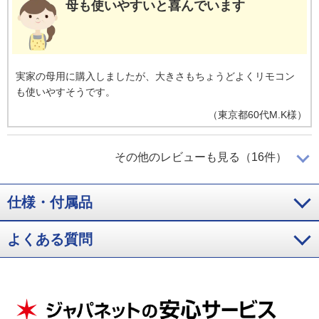
母も使いやすいと喜んでいます
実家の母用に購入しましたが、大きさもちょうどよくリモコン
も使いやすそうです。
（
東京都
60代
M.K様
）
機能が十分で満足
その他のレビューも見る（16件）
仕様・付属品
部屋の広さに合った適度な大きさでした。ネット接続など十分
な機能が備わっており満足です。
よくある質問
（
長野県
50代
Y.D様
）
早速活躍しています