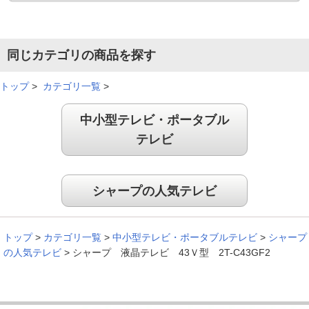
リモコン設定も簡単
同じカテゴリの商品を探す
トップ
>
カテゴリ一覧
>
大変きれいな画面で満足です。リモコン等の設定も簡単でし
た。
中小型テレビ・ポータブル
（
長崎県
60代
I.T様
）
テレビ
ちょうどいいサイズ感
シャープの人気テレビ
いろんなアプリも入っていて便利。大きさもちょうどいい。
トップ
>
カテゴリ一覧
>
中小型テレビ・ポータブルテレビ
>
シャープ
（
大阪府
50代
F.S様
）
の人気テレビ
>
シャープ 液晶テレビ 43Ｖ型 2T-C43GF2
立ち上がりが少し残念