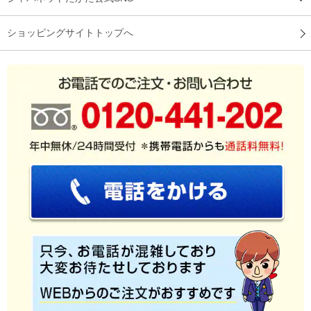
ショッピングサイトトップへ
ネット動画が観れる様になったので、家族で楽しんでます。
（
埼玉県
50代
Y.H様
）
買って良かったです
テレビとネット動画を簡単に切り替えられるテレビで、いいで
す。綺麗な映像も気に入りました。買って良かったです。
（
神奈川県
50代
T.A様
）
リモコン１つでネット動画が見れる
綺麗で音もいいし、ネット動画がリモコン１つで観れていいで