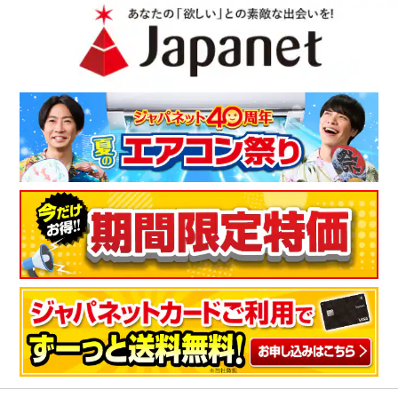
画質も綺麗で、音声も聞き取りやすいのですが、立ちありが一
瞬ではないのが少し残念でした。ただ、何よりもネット動画視
聴で色々見たかったので長く使っていけそうです。
（
埼玉県
40代
A.K様
）
迫力があり良かった
サウンドも画像も綺麗だから迫力があり良かったです。
（
大阪府
60代
F.H様
）
ネット動画も見れて便利
大画面で見やすく大満足です。またパソコンを使わずネット動