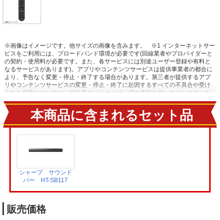
※画像はイメージです。他サイズの画像を含みます。
※1 インターネットサー
ビスをご利用には、ブロードバンド環境が必要です(回線業者やプロバイダーと
の契約・使用料が必要です。また、各サービスには別途ユーザー登録や有料と
なるサービスがあります)。アプリやコンテンツサービスは提供事業者の都合に
より、予告なく変更・停止・終了する場合があります。第三者が提供するアプ
リやコンテンツサービスの変更・停止・終了に起因するすべての不具合や受け
られた損害については、当社及びメーカーは一切の責任を負いませんので、あ
らかじめご了承ください。
※2 録画機能を使用するには、外付けUSBハードデ
ィスク(別売)が必要です。
本商品に含まれるセット品
シャープ サウンド
バー HT-SB117
販売価格