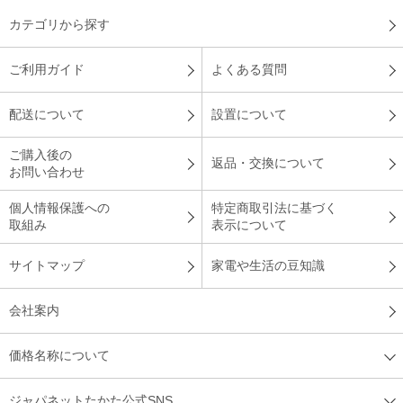
画も見れるので便利。
カテゴリから探す
（
大阪府
60代
F.S様
）
ご利用ガイド
よくある質問
軽量のため設置が楽
配送について
設置について
非常に軽量で、設置が非常に楽だったので最高です。
ご購入後の
返品・交換について
お問い合わせ
（
愛媛県
70代
O.M様
）
個人情報保護への
特定商取引法に基づく
スムーズに初期設定できました
取組み
表示について
サイトマップ
家電や生活の豆知識
初期設定を自分で設定したのですが、スム－ズに設定でき、画
面も見やすく満足しています。
会社案内
（
兵庫県
50代
S.T様
）
価格名称について
家族でネット動画を楽しんでいます
ジャパネットたかた公式SNS