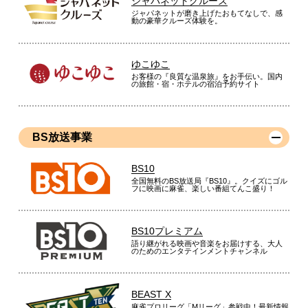
ジャパネットクルーズ
ジャパネットが磨き上げたおもてなしで、感
※
「お客様の声」は実際にご購入されたお客様からのご意見を掲載しておりま
動の豪華クルーズ体験を。
す。
※
商品により、同一シリーズをご購入された方の声を含みます。
ゆこゆこ
お客様の『良質な温泉旅』をお手伝い。国内
の旅館・宿・ホテルの宿泊予約サイト
BS放送事業
BS10
全国無料のBS放送局『BS10』。クイズにゴル
フに映画に麻雀、楽しい番組てんこ盛り！
BS10プレミアム
語り継がれる映画や音楽をお届けする、大人
のためのエンタテインメントチャンネル
BEAST X
麻雀プロリーグ「Mリーグ」参戦中！最新情報