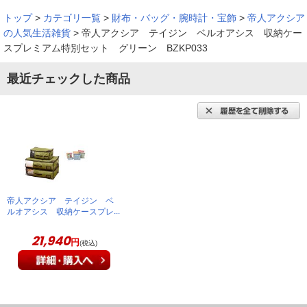
トップ
>
カテゴリ一覧
>
財布・バッグ・腕時計・宝飾
>
帝人アクシア
簡単に収納できる
の人気生活雑貨
>
帝人アクシア テイジン ベルオアシス 収納ケー
スプレミアム特別セット グリーン BZKP033
羽毛布団や毛布を収納するために購入しました。ためしに収納
最近チェックした商品
してみたらＴＶショッピングの様に簡単にはいりました。これ
は便利、もう少し買増す予定です。
（
奈良県
60代
M.T様
）
便利です
帝人アクシア テイジン ベ
ルオアシス 収納ケースプレ
何を入れたか分かりやすく便利です。全体に作りがしっかりし
ミアム特別セット グリー
ているので、長く使えると思います。
ン BZKP033
21,940
円
(税込)
（
神奈川県
60代
I.K様
）
※
「お客様の声」は実際にご購入されたお客様からのご意見を掲載しておりま
す。
※
商品により、同一シリーズをご購入された方の声を含みます。