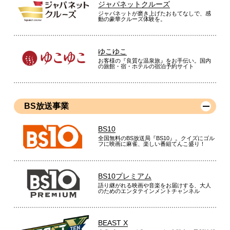
ジャパネットクルーズ
ジャパネットが磨き上げたおもてなしで、感
動の豪華クルーズ体験を。
ゆこゆこ
お客様の『良質な温泉旅』をお手伝い。国内
の旅館・宿・ホテルの宿泊予約サイト
BS放送事業
BS10
全国無料のBS放送局『BS10』。クイズにゴル
フに映画に麻雀、楽しい番組てんこ盛り！
BS10プレミアム
語り継がれる映画や音楽をお届けする、大人
のためのエンタテインメントチャンネル
BEAST X