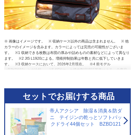
※ 画像はイメージです。
※ 収納ケース以外の商品は含まれません。
※ 他
カラーのイメージを含みます。カラーによっては完売の可能性がございま
す。
※1 収納できる枚数は布団の厚みや詰めものの素材などによって異なり
ます。
※2 JIS L1920による。増殖抑制効果は年数と共に低下していきま
す。
※3 収納ケースにおいて、2026年2月現在。
※4 前モデル
（BZKP022）との比較。
※5 SEKマーク繊維製品認証基準による。全商品
に対して保証するものではない。あくまで全生産品から抜き取った一部の商
品の試験データで消臭性能には個体差あり。
※6 2021年発売BZKP006との
比較。
※7 月に1回放湿させた場合。 吸湿過程 30℃90%RH・放湿過程
20℃50%RHを1000回繰り返したデータに基づき算出。
セットでお届けする商品
帝人アクシア 除湿＆消臭＆防ダ
ニ テイジンの乾っとソフトパッ
クドライ44個セット BZBD121