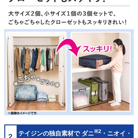
※2
テイジンの独自素材で ダニ
・ニオイ・
2