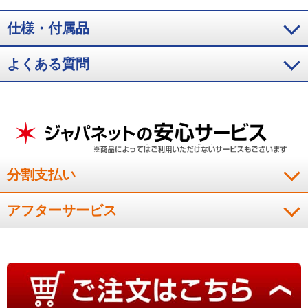
仕様・付属品
使いやすくて４回目の購入です。収納力があり、とても便利に
愛用しています。敷布団が入るサイズもぜひ販売してほしいで
す。
よくある質問
（
千葉県
50代
T.M様
）
使いやすい
前回購入し、非常に使いやすくて欲しかったので２セット購入
分割支払い
しました。羽毛布団、洋服などの収納に便利です。収まりよく
重宝しております。
アフターサービス
（
千葉県
70代
Y.M様
）
重宝しております