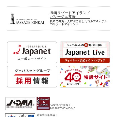
長崎リゾートアイランド
パサージュ琴海
長崎の内海・大村湾に面したゴルフ＆ホテル
のリゾートアイランド
JASRAC許諾番号：
9009927005Y45040
電気通信事業者：