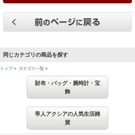
既に購入済みの収納ケースを重宝しておりまして、追加で購入
しました。三人家族の羽毛布団・衣類等をコンパクトに連絡に
収納出来重宝しております。
（
埼玉県
70代
F.T様
）
分かりやすく収納できる
同じカテゴリの商品を探す
部屋がスッキリすると思い購入しました。前に購入したものと
あえて色違いにして、家族のものを分けて収納できました。
トップ
>
カテゴリ一覧
>
（
宮城県
60代
O.K様
）
財布・バッグ・腕時計・宝
飾
たくさん入って良い
帝人アクシアの人気生活雑
羽毛布団の収納に良いものをさがしていたため購入しました。
思ったよりたくさん入るのが良いです。
貨
（
愛知県
70代
S.S様
）