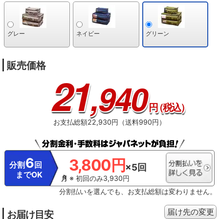
グレー
ネイビー
グリーン
販売価格
21
,940
円
（税込）
お支払総額22,930円（送料990円）
6
3,800円
分割
回
×5回
までOK
※ 初回のみ3,930円
分割払いを選んでも、お支払総額は変わりません。
届け先の変更
お届け目安