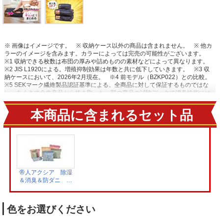
※ 画像はイメージです。
※ 収納ケース以外の商品は含まれません。
※ 他カ
ラーのイメージを含みます。カラーによっては完売の可能性がございます。
※1 収納できる枚数は布団の厚みや詰めものの素材などによって異なります。
※2 JIS L1920による。増殖抑制効果は年数と共に低下していきます。
※3 収
納ケースにおいて、2026年2月現在。
※4 前モデル（BZKP022）との比較。
※5 SEKマーク繊維製品認証基準による。全商品に対して保証するものではな
い。あくまで全生産品から抜き取った一部の商品の試験データで消臭性能には
個体差あり。
※6 2021年発売BZKP006との比較。
※7 月に1回放湿させた場
合。 吸湿過程 30℃90%RH・放湿過程 20℃50%RHを1000回繰り返したデータ
本商品に含まれるセット品
に基づき算出。
帝人アクシア 除湿
＆消臭＆防ダニ テ
イジンの乾っとソフ
トパックドライ44
個セット
色をお選びください
BZBD121