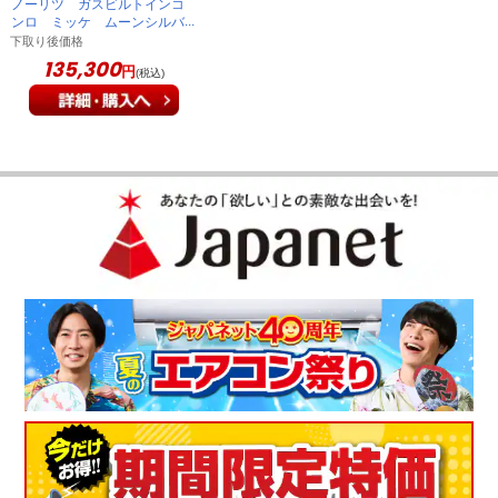
ノーリツ ガスビルトインコ
ンロ ミッケ ムーンシルバ
ーガラストップ 75cm幅
下取り後価格
プロパンガス 設置有 既存
135,300
円
(税込)
回収有 送料有料
J3WV7AP2SI LPG