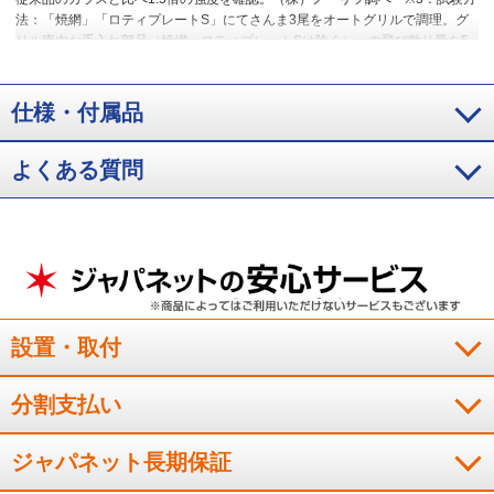
法：「焼網」「ロティプレートS」にてさんま3尾をオートグリルで調理。グ
リル庫内お手入れ部品（焼網、ロティプレートSは除く）への飛び散り量を5
回測定し、平均値を算出。オートグリル：焼網（姿焼き・弱）、ロティプレ
ートS（焼き魚・標準）。（株）ノーリツ調べ
※4：３口コンログリル付タ
イプにおいて。2024年6月時点。
※5：年間ガス使用量3人家族想定：年間
仕様・付属品
コンロ部出力1400MJ/年・世帯。1世帯≒1台のコンロ（省エネ性能カタログ
2022年版ガスコンロ・年間の目安燃料使用量より）。燃料単価はLPガス：
よくある質問
5.9円/MJにて算出（LPガス料金はいずれも全国平均）。3口コンログリル付き
タイプ、2024年5月時点。従来品J3WT6ANASIとの比較。
設置・取付
分割支払い
ジャパネット長期保証