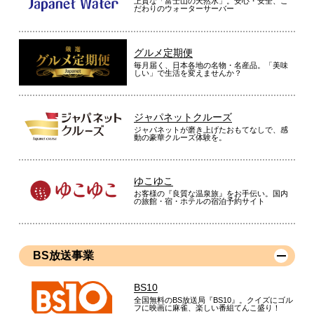
上質な「富士山の天然水」。安心・安全、こ
だわりのウォーターサーバー
グルメ定期便
毎月届く、日本各地の名物・名産品。「美味
しい」で生活を変えませんか？
ジャパネットクルーズ
ジャパネットが磨き上げたおもてなしで、感
動の豪華クルーズ体験を。
ゆこゆこ
お客様の『良質な温泉旅』をお手伝い。国内
の旅館・宿・ホテルの宿泊予約サイト
BS放送事業
BS10
全国無料のBS放送局『BS10』。クイズにゴル
フに映画に麻雀、楽しい番組てんこ盛り！