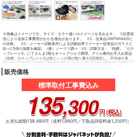
※画像はイメージです。サイズ・カラー違いのイメージを含みます。
※設置状
況により追加工事費用がかかる場合があります。
※1：従来品J3WT6ANASIと
の比較。
※2：メーカー試験条件による試験結果でメーカー従来品のガラスと
比べ1.5倍の強度を確認。（株）ノーリツ調べ
※3：試験方法：「焼網」「ロテ
ィプレートS」にてさんま3尾をオートグリルで調理。グリル庫内お手入れ部品
（焼網、ロティプレートSは除く）への飛び散り量を5回測定し、平均値を算
出。オートグリル：焼網（姿焼き・弱）、ロティプレートS（焼き魚・標準）。
（株）ノーリツ調べ
※4：３口コンログリル付タイプにおいて。2024年6月時
販売価格
点。
※5：年間ガス使用量3人家族想定：年間コンロ部出力1400MJ/年・世
帯。1世帯≒1台のコンロ（省エネ性能カタログ2022年版ガスコンロ・年間の目
安燃料使用量より）。燃料単価はLPガス：5.9円/MJにて算出（LPガス料金はい
標準取付工事費込み
ずれも全国平均）。3口コンログリル付きタイプ、2024年5月時点。従来品
135
J3WT6ANASIとの比較。
,300
円
（税込）
お支払総額138,480円（送料1,980円／下取品回収料金1,200円）