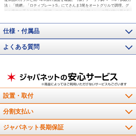
法：「焼網」「ロティプレートS」にてさんま3尾をオートグリルで調理。グ
リル庫内お手入れ部品（焼網、ロティプレートSは除く）への飛び散り量を5
回測定し、平均値を算出。オートグリル：焼網（姿焼き・弱）、ロティプレ
ートS（焼き魚・標準）。（株）ノーリツ調べ
※4：３口コンログリル付タ
イプにおいて。2024年6月時点。
※5：年間ガス使用量3人家族想定：年間
仕様・付属品
コンロ部出力1400MJ/年・世帯。1世帯≒1台のコンロ（省エネ性能カタログ
2022年版ガスコンロ・年間の目安燃料使用量より）。燃料単価はLPガス：
よくある質問
5.9円/MJにて算出（LPガス料金はいずれも全国平均）。3口コンログリル付き
タイプ、2024年5月時点。従来品J3WT6ANASIとの比較。
設置・取付
分割支払い
ジャパネット長期保証