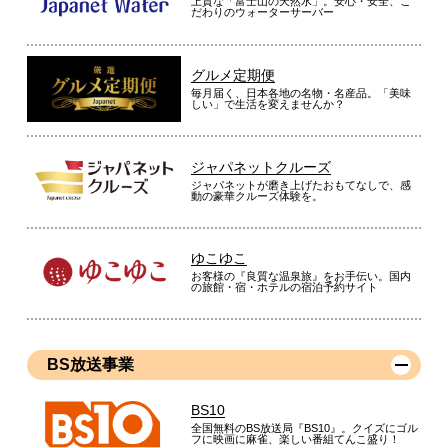
上質な「富士山の天然水」。安心・安全、こ
だわりのウォーターサーバー
グルメ定期便
毎月届く、日本各地の名物・名産品。「美味
しい」で生活を変えませんか？
ジャパネットクルーズ
ジャパネットが磨き上げたおもてなしで、感
動の豪華クルーズ体験を。
ゆこゆこ
お客様の『良質な温泉旅』をお手伝い。国内
の旅館・宿・ホテルの宿泊予約サイト
BS放送事業
BS10
全国無料のBS放送局『BS10』。クイズにゴル
フに映画に麻雀、楽しい番組てんこ盛り！