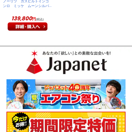
ノーリツ ガスビルトインコ
ンロ ミッケ ムーンシルバ
ーガラストップ 60cm幅
都市ガス 設置有 既存回収
139,800
円
(税込)
無 送料有料 J3WV6AP2SI
13A