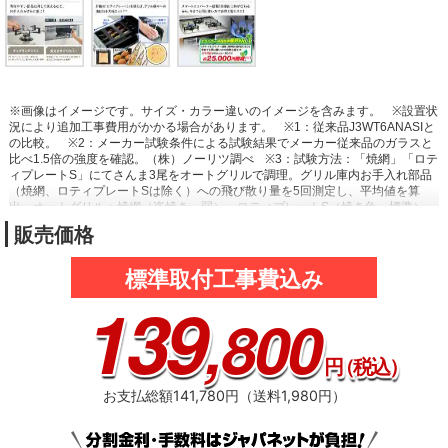
※画像はイメージです。サイズ・カラー違いのイメージを含みます。
※設置状
況により追加工事費用がかかる場合があります。
※1：従来品J3WT6ANASIと
の比較。
※2：メーカー試験条件による試験結果でメーカー従来品のガラスと
比べ1.5倍の強度を確認。（株）ノーリツ調べ
※3：試験方法：「焼網」「ロテ
ィプレートS」にてさんま3尾をオートグリルで調理。グリル庫内お手入れ部品
（焼網、ロティプレートSは除く）への飛び散り量を5回測定し、平均値を算
出。オートグリル：焼網（姿焼き・弱）、ロティプレートS（焼き魚・標準）。
（株）ノーリツ調べ
※4：３口コンログリル付タイプにおいて。2024年6月時
販売価格
点。
※5：年間ガス使用量3人家族想定：年間コンロ部出力1400MJ/年・世
帯。1世帯≒1台のコンロ（省エネ性能カタログ2022年版ガスコンロ・年間の目
安燃料使用量より）。燃料単価はLPガス：5.9円/MJにて算出（LPガス料金はい
標準取付工事費込み
ずれも全国平均）。3口コンログリル付きタイプ、2024年5月時点。従来品
139
J3WT6ANASIとの比較。
,800
円
（税込）
お支払総額141,780円（送料1,980円）