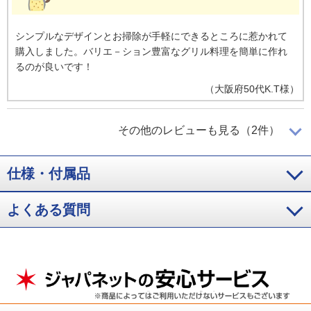
シンプルなデザインとお掃除が手軽にできるところに惹かれて
購入しました。バリエ－ション豊富なグリル料理を簡単に作れ
るのが良いです！
（
大阪府
50代
K.T様
）
スッキリとしたデザインで品質が良い
その他のレビューも見る（2件）
仕様・付属品
スッキリとしたデザインで、品質も良いと思います。安全面や
機能面も充実しています。
よくある質問
（
神奈川県
60代
K.N様
）
日々のお手入れがかなり楽になった
点火がとてもスム－ズです。天板は汚れが落としやすく、日々