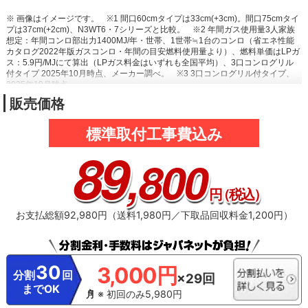
※ 画像はイメージです。
※1 間口60cmタイプは33cm(+3cm)。間口75cmタイ
プは37cm(+2cm)、N3WT6・7シリーズと比較。
※2 年間ガス使用量3人家族
想定：年間コンロ部出力1400MJ/年・世帯、1世帯≒1台のコンロ（省エネ性能
カタログ2022年版ガスコンロ・年間の目安燃料使用量より）、燃料単価はLPガ
ス：5.9円/MJにて算出（LPガス料金はいずれも全国平均）、3口コンログリル
付タイプ 2025年10月時点、メーカー調べ。
※3 3口コンログリル付タイプ、
2025年10月時点。
販売価格
標準取付工事費込み
89
,800
円
（税込）
お支払総額92,980円（送料1,980円／下取品回収料金1,200円）
30
3,000円
分割
回
×29回
までOK
※ 初回のみ5,980円