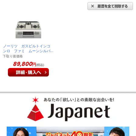
ノーリツ ガスビルトインコ
ンロ ファミ ムーンシルバ
ーガラストップ 60cm幅
下取り後価格
都市ガス 設置有 既存回収
89,800
円
(税込)
有 送料有料
N3WV6P2SIC 13A