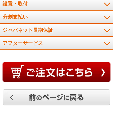
のお手入れがかなり楽になりました。安全機能もしっかりして
設置・取付
おり、安心して使えます。買い替えを検討中の方には、十分お
すすめできる商品だと思います。
分割支払い
（
埼玉県
50代
O.M様
）
ジャパネット長期保証
※
「お客様の声」は実際にご購入されたお客様からのご意見を掲載しておりま
す。
※
商品により、同一シリーズをご購入された方の声を含みます。
アフターサービス