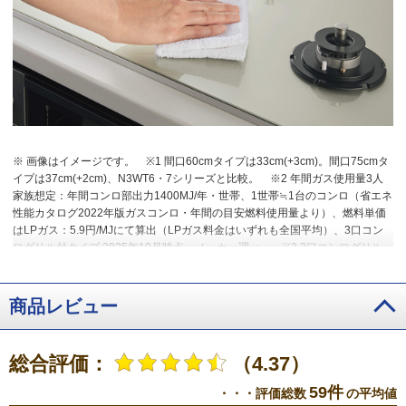
※ 画像はイメージです。
※1 間口60cmタイプは33cm(+3cm)。間口75cmタ
イプは37cm(+2cm)、N3WT6・7シリーズと比較。
※2 年間ガス使用量3人
家族想定：年間コンロ部出力1400MJ/年・世帯、1世帯≒1台のコンロ（省エネ
性能カタログ2022年版ガスコンロ・年間の目安燃料使用量より）、燃料単価
はLPガス：5.9円/MJにて算出（LPガス料金はいずれも全国平均）、3口コン
ログリル付タイプ 2025年10月時点、メーカー調べ。
※3 3口コンログリル
付タイプ、2025年10月時点。
商品レビュー
総合評価：
（4.37）
59件
・・・評価総数
の平均値