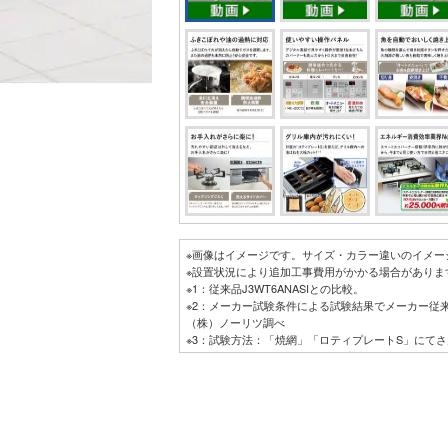
※画像はイメージです。サイズ・カラー違いのイメー
※設置状況により追加工事費用がかかる場合がありま
※1：従来品J3WT6ANASIとの比較。
※2：メーカー試験条件による試験結果でメーカー従来
（株）ノーリツ調べ
※3：試験方法：「焼網」「ロティプレートS」にて
内お手入れ部品（焼網、ロティプレートSは除く）へ
出。オートグリル：焼網（姿焼き・弱）、ロティプレ
ツ調べ
※4：３口コンログリル付タイプにおいて。2024年6
※5：年間ガス使用量3人家族想定：年間コンロ部出力14
（省エネ性能カタログ2022年版ガスコンロ・年間の