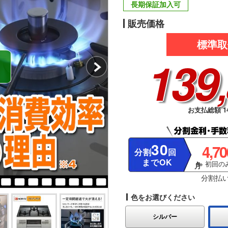
長期保証加入可
販売価格
標準取
139
お支払総額 14
30
4,7
分割
回
までOK
※ 初回のみ
分割払
色をお選びください
シルバー