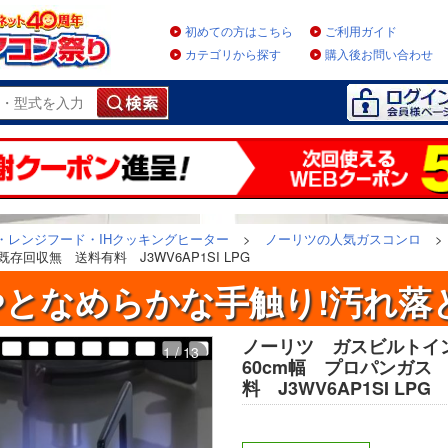
初めての方はこちら
ご利用ガイド
カテゴリから探す
購入後お問い合わせ
・レンジフード・IHクッキングヒーター
>
ノーリツの人気ガスコンロ
>
回収無 送料有料 J3WV6AP1SI LPG
となめらかな手触り!汚れ落
ノーリツ ガスビルト
1 / 13
60cm幅 プロパンガス
料 J3WV6AP1SI LPG