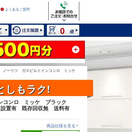
よくあるご質問
0
ノーリツ ガスビルトインコンロ ミッケ
としもラク!
インコンロ ミッケ ブラック
2 / 13
 設置有 既存回収無 送料有
商品仕様を見る
>