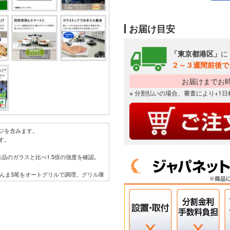
お届け目安
「東京都港区」
に
２～３週間前後で
お届けまでお
※ 分割払いの場合、審査により+1
ジを含みます。
す。
品のガラスと比べ1.5倍の強度を確認。
さんま3尾をオートグリルで調理。グリル庫
の飛び散り量を5回測定し、平均値を算
ートS（焼き魚・標準）。（株）ノーリ
月時点。
00MJ/年・世帯。1世帯≒1台のコンロ
目安燃料使用量より）。燃料単価はLPガ