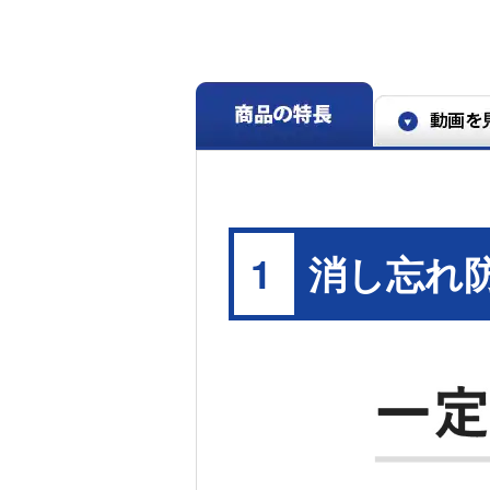
ス：5.9円/MJにて算出（LPガス料金はいずれも全
2024年5月時点。従来品J3WT6ANASIとの比較。
消し忘れ
1