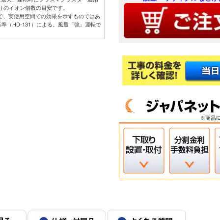
たりのイオン個数の目安です。
ので、実使用空間での効果を示すものではあ
準（HD-131）による。風量「強」運転で
ので、実使用空間での効果を示すものではあ
ので、実使用空間での効果を示すものではあ
いた実験効果でエアコンでの試験結果では
ので、実使用空間での効果を示すものではあ
せた試験片で消臭効果を6段階臭気強度表
まで消臭。
設定において運転開始から1時間後の積算電
動運転（503Wh）と通常冷房運転・設定