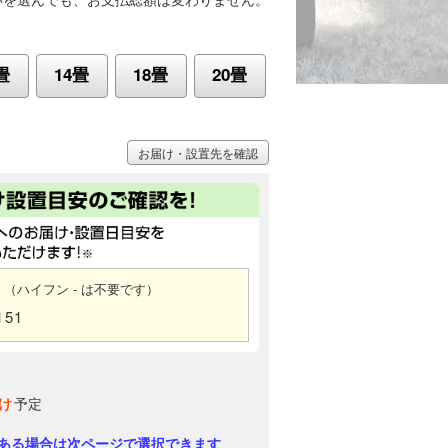
畳
14畳
18畳
20畳
お届け・設置先を確認
（ハイフン - は不要です）
151
け
予定
ある場合は次ページで選択できます