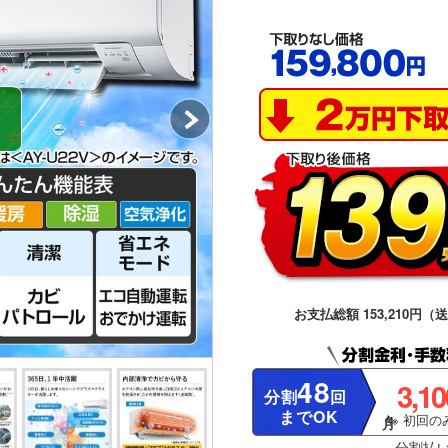
お支払総額 153,210円（
48
3,1
分割
回
までOK
※ 初回のみ
分割払