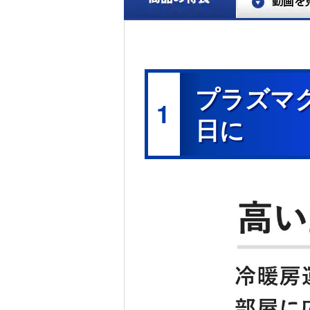
プラズマク
1
日に