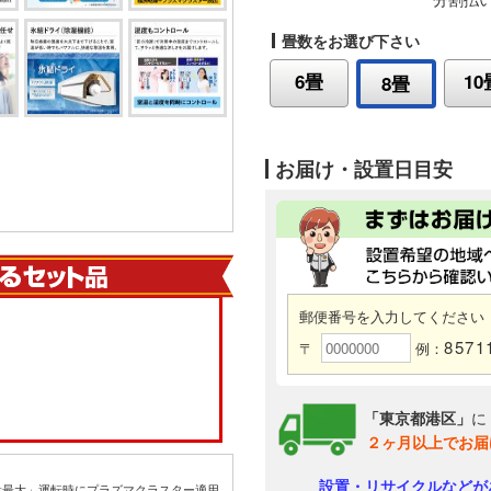
畳数をお選び下さい
6畳
10
8畳
お届け・設置日目安
郵便番号を入力してください
8571
〒
例：
「東京都港区」
に
２ヶ月以上でお届
設置・リサイクルなどが
量最大」運転時にプラズマクラスター適用