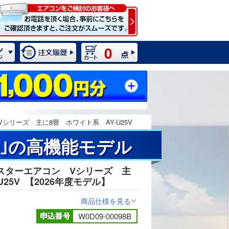
0
リーズ 主に8畳 ホワイト系 AY-U25V
｣の高機能モデル
スターエアコン Vシリーズ 主
2 / 11
25V
【2026年度モデル】
商品仕様を見る
>
W0D09-00098B