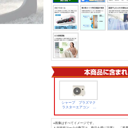
シャープ プラズマク
ラスターエアコン V
シリーズ 室外機
AU-U25V
※画像はすべてイメージです。
＊当技術マークの数字は、商品を壁に設置し、「風