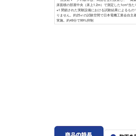
床面積の部屋中央（床上1.2m）で測定した1cm³当
※1 閉鎖された実験設備における試験結果によるも
りません。約25㎥の試験空間で日本電機工業会自主基
実施。約49分で99%抑制
※2 閉鎖された実験設備における試験結果によるも
りません。
※3 閉鎖された実験設備における試験結果によるも
りません。プラズマクラスターイオン発生機器を用
ありません。
※4 閉鎖された実験設備における試験結果によるも
りません。試験方法：タバコのニオイ成分を染み込ま
示法にて評価。結果：約55分で気にならないレベル
※5 14畳フローリング試験室で同一体感温度となる
力量を比較。外気温35℃、季節夏、日射なし、エコ自
温度26℃（820Wh）の比較。