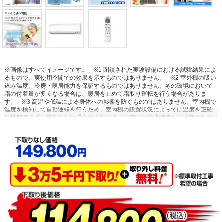
※画像はすべてイメージです。
※1 閉鎖された実験設備における試験結果によ
るもので、実使用空間での効果を示すものではありません。
※2 室外機の吸い
込み温度。冷房・暖房能力を保証するものではありません。冬の環境において
霜の付着量が多くなる場合は、暖房を止めて霜取り運転を行う場合がありま
す。
※3 高温や低温による身体への影響を防ぐものではありません。室内機で
温度を検知して自動運転を行うため、室内機の設置状況によっては温度を正確
に検知できず、作動しない場合があります。エアコン停止時でも、検知のため
に送風運転を行う場合があります。集中コントローラー、ワイヤードリモコン
からの設定はできません。停電中やブレーカーOFF時には、設定していても作
動しません。