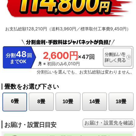
お支払総額128,210円（送料3,960円／標準取付工事費9,450円）
48
2,600円
分割
回
×47回
までOK
※ 初回のみ6,010円
分割払いを選んでも、お支払総額は変わりません。
畳数をお選び下さい
6畳
8畳
10畳
14畳
18畳
お届け・設置先を確認
お届け・設置日目安