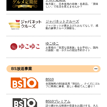
毎月届く、日本各地の名物・名産品。「美味
しい」で生活を変えませんか？
ジャパネットクルーズ
ジャパネットが磨き上げたおもてなしで、感
動の豪華クルーズ体験を。
ゆこゆこ
お客様の『良質な温泉旅』をお手伝い。国内
の旅館・宿・ホテルの宿泊予約サイト
BS放送事業
BS10
全国無料のBS放送局『BS10』。クイズにゴル
フに映画に麻雀、楽しい番組てんこ盛り！
BS10プレミアム
語り継がれる映画や音楽をお届けする、大人