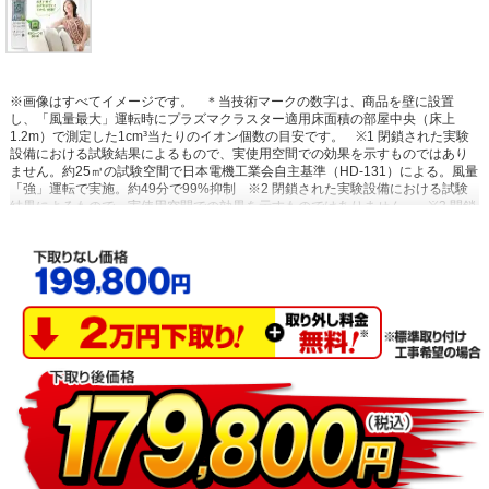
※画像はすべてイメージです。
＊当技術マークの数字は、商品を壁に設置
し、「風量最大」運転時にプラズマクラスター適用床面積の部屋中央（床上
1.2m）で測定した1cm³当たりのイオン個数の目安です。
※1 閉鎖された実験
設備における試験結果によるもので、実使用空間での効果を示すものではあり
ません。約25㎥の試験空間で日本電機工業会自主基準（HD-131）による。風量
「強」運転で実施。約49分で99%抑制
※2 閉鎖された実験設備における試験
結果によるもので、実使用空間での効果を示すものではありません。
※3 閉鎖
された実験設備における試験結果によるもので、実使用空間での効果を示すも
のではありません。プラズマクラスターイオン発生機器を用いた実験効果でエ
アコンでの試験結果ではありません。
※4 閉鎖された実験設備における試験結
果によるもので、実使用空間での効果を示すものではありません。試験方法：
タバコのニオイ成分を染み込ませた試験片で消臭効果を6段階臭気強度表示法に
て評価。結果：約55分で気にならないレベルまで消臭。
※5 14畳フローリン
グ試験室で同一体感温度となる設定において運転開始から1時間後の積算電力量
を比較。外気温35℃、季節夏、日射なし、エコ自動運転（503Wh）と通常冷房
運転・設定温度26℃（820Wh）の比較。