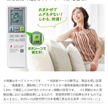
※画像はすべてイメージです。
＊当技術マークの数字は、商品を壁に設置
し、「風量最大」運転時にプラズマクラスター適用床面積の部屋中央（床上
1.2m）で測定した1cm³当たりのイオン個数の目安です。
※1 閉鎖された実
験設備における試験結果によるもので、実使用空間での効果を示すものでは
ありません。約25㎥の試験空間で日本電機工業会自主基準（HD-131）によ
る。風量「強」運転で実施。約49分で99%抑制
※2 閉鎖された実験設備に