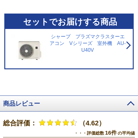
おける試験結果によるもので、実使用空間での効果を示すものではありませ
ん。
※3 閉鎖された実験設備における試験結果によるもので、実使用空間で
の効果を示すものではありません。プラズマクラスターイオン発生機器を用
いた実験効果でエアコンでの試験結果ではありません。
※4 閉鎖された実験
セットでお届けする商品
設備における試験結果によるもので、実使用空間での効果を示すものではあ
りません。試験方法：タバコのニオイ成分を染み込ませた試験片で消臭効果
を6段階臭気強度表示法にて評価。結果：約55分で気にならないレベルまで消
シャープ プラズマクラスターエ
臭。
※5 14畳フローリング試験室で同一体感温度となる設定において運転
アコン Vシリーズ 室外機 AU-
開始から1時間後の積算電力量を比較。外気温35℃、季節夏、日射なし、エコ
U40V
自動運転（503Wh）と通常冷房運転・設定温度26℃（820Wh）の比較。
商品レビュー
総合評価：
（4.62）
16件
・・・評価総数
の平均値