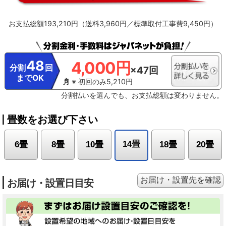
お支払総額193,210円（送料3,960円／標準取付工事費9,450円）
48
4,000円
分割
回
×47回
までOK
※ 初回のみ5,210円
分割払いを選んでも、お支払総額は変わりません。
畳数をお選び下さい
14畳
6畳
8畳
10畳
18畳
20畳
お届け・設置先を確認
お届け・設置日目安