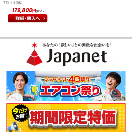
に14畳 ホワイト系 AY-
下取り後価格
U40V
179,800
円
(税込)