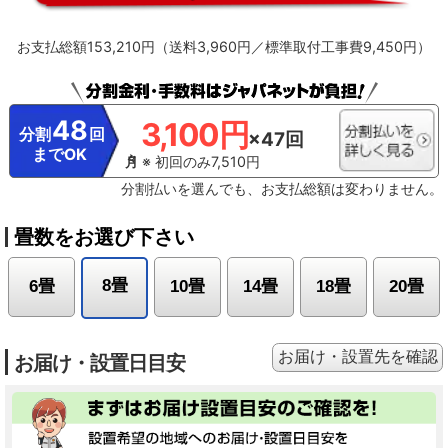
お支払総額153,210円（送料3,960円／標準取付工事費9,450円）
48
3,100円
分割
回
×47回
までOK
※ 初回のみ7,510円
分割払いを選んでも、お支払総額は変わりません。
畳数をお選び下さい
8畳
6畳
10畳
14畳
18畳
20畳
お届け・設置先を確認
お届け・設置日目安