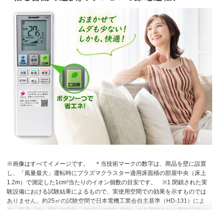
※画像はすべてイメージです。
＊当技術マークの数字は、商品を壁に設置
し、「風量最大」運転時にプラズマクラスター適用床面積の部屋中央（床上
1.2m）で測定した1cm³当たりのイオン個数の目安です。
※1 閉鎖された実
験設備における試験結果によるもので、実使用空間での効果を示すものでは
ありません。約25㎥の試験空間で日本電機工業会自主基準（HD-131）によ
る。風量「強」運転で実施。約49分で99%抑制
※2 閉鎖された実験設備に