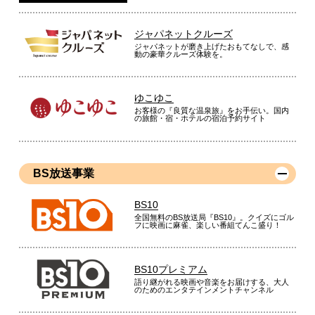
ジャパネットクルーズ
ジャパネットが磨き上げたおもてなしで、感
動の豪華クルーズ体験を。
ゆこゆこ
お客様の『良質な温泉旅』をお手伝い。国内
の旅館・宿・ホテルの宿泊予約サイト
BS放送事業
BS10
全国無料のBS放送局『BS10』。クイズにゴル
フに映画に麻雀、楽しい番組てんこ盛り！
BS10プレミアム
語り継がれる映画や音楽をお届けする、大人
のためのエンタテインメントチャンネル