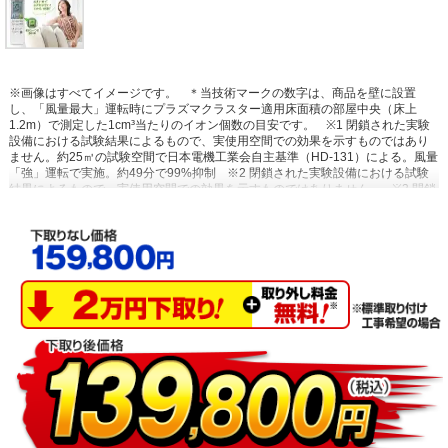
※画像はすべてイメージです。
＊当技術マークの数字は、商品を壁に設置
し、「風量最大」運転時にプラズマクラスター適用床面積の部屋中央（床上
1.2m）で測定した1cm³当たりのイオン個数の目安です。
※1 閉鎖された実験
設備における試験結果によるもので、実使用空間での効果を示すものではあり
ません。約25㎥の試験空間で日本電機工業会自主基準（HD-131）による。風量
「強」運転で実施。約49分で99%抑制
※2 閉鎖された実験設備における試験
結果によるもので、実使用空間での効果を示すものではありません。
※3 閉鎖
された実験設備における試験結果によるもので、実使用空間での効果を示すも
のではありません。プラズマクラスターイオン発生機器を用いた実験効果でエ
アコンでの試験結果ではありません。
※4 閉鎖された実験設備における試験結
果によるもので、実使用空間での効果を示すものではありません。試験方法：
タバコのニオイ成分を染み込ませた試験片で消臭効果を6段階臭気強度表示法に
て評価。結果：約55分で気にならないレベルまで消臭。
※5 14畳フローリン
グ試験室で同一体感温度となる設定において運転開始から1時間後の積算電力量
を比較。外気温35℃、季節夏、日射なし、エコ自動運転（503Wh）と通常冷房
運転・設定温度26℃（820Wh）の比較。