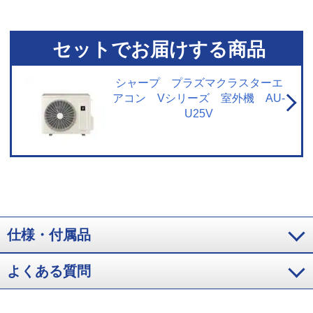
おける試験結果によるもので、実使用空間での効果を示すものではありませ
ん。
※3 閉鎖された実験設備における試験結果によるもので、実使用空間で
の効果を示すものではありません。プラズマクラスターイオン発生機器を用
いた実験効果でエアコンでの試験結果ではありません。
※4 閉鎖された実験
セットでお届けする商品
設備における試験結果によるもので、実使用空間での効果を示すものではあ
りません。試験方法：タバコのニオイ成分を染み込ませた試験片で消臭効果
を6段階臭気強度表示法にて評価。結果：約55分で気にならないレベルまで消
シャープ プラズマクラスターエ
臭。
※5 14畳フローリング試験室で同一体感温度となる設定において運転
アコン Vシリーズ 室外機 AU-
開始から1時間後の積算電力量を比較。外気温35℃、季節夏、日射なし、エコ
U25V
自動運転（503Wh）と通常冷房運転・設定温度26℃（820Wh）の比較。
仕様・付属品
よくある質問