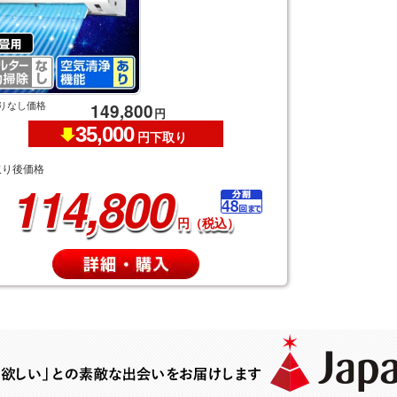
りなし価格
149,800
円
35,000
円下取り
取り後価格
114,800
円（税込）