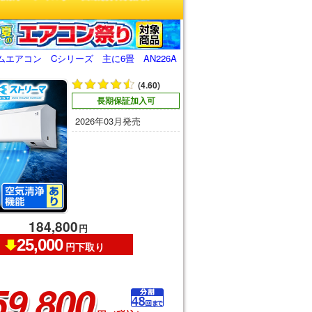
エアコン Cシリーズ 主に6畳 AN226A
(4.60)
長期保証加入可
2026年03月発売
184,800
円
25,000
円下取り
59,800