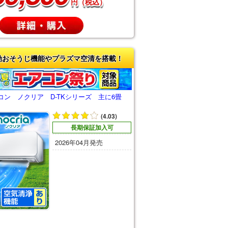
円（税込）
動おそうじ機能やプラズマ空清を搭載！
コン ノクリア D-TKシリーズ 主に6畳
(4.03)
長期保証加入可
2026年04月発売