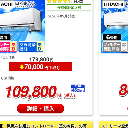
(4.42)
長期保証加入可
2026年05月発売
りなし価格
179,800
円
70,000
円下取り
取り後価格
8
109,800
円（税込）
度・気流を快適にコントロール「匠の冷房」の高
ストリーマ空