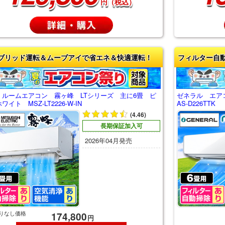
円（税込）
ブリッド運転＆ムーブアイで省エネ＆快適運転！
フィルター自
 ルームエアコン 霧ヶ峰 LTシリーズ 主に6畳 ピ
ゼネラル エア
ワイト MSZ-LT2226-W-IN
AS-D226TTK
(4.46)
長期保証加入可
2026年04月発売
りなし価格
174,800
円