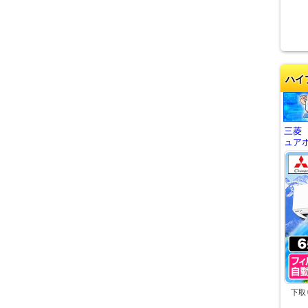
ハイ
三菱
ュアホ
下取