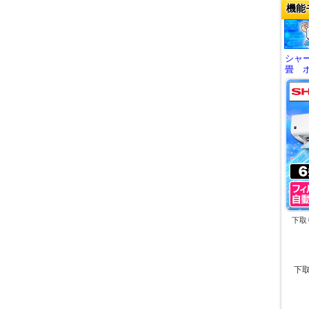
機能
シャ
畳 ホ
下取
下