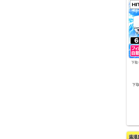
下取
下
温湿