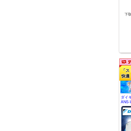
下
「ス
快適
ダイキ
ANS-