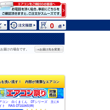
0
のお届けの場合です。
→お届け先を変更
れを洗い流す！ 内部が清潔なエアコン
アコン 白くまくん DTシリーズ 主に6
 RAS-DT2226S(W)