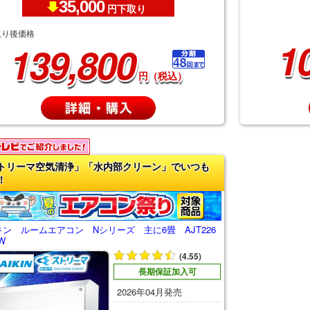
35,000
円下取り
取り後価格
1
139,800
円（税込）
トリーマ空気清浄」「水内部クリーン」でいつも
！
ン ルームエアコン Nシリーズ 主に6畳 AJT226
W
(4.55)
長期保証加入可
2026年04月発売