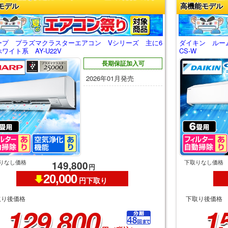
モデル
高機能モデル
ープ プラズマクラスターエアコン Vシリーズ 主に6
ダイキン ルーム
ワイト系 AY-U22V
CS-W
長期保証加入可
2026年01月発売
りなし価格
下取りなし価格
149,800
円
20,000
円下取り
取り後価格
下取り後価格
129,800
1