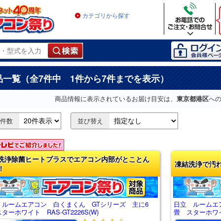
カテゴリから探す
品一覧（全7件中 1件から7件までを表示）
商品情報に表示されているお届け目安は、
東京都港区
へ
件数
並び替え
洗浄除菌ヒートプラスでエアコン内部がとことん
凍結洗浄で汚
！
 ルームエアコン 白くまくん GTシリーズ 主に6
日立 ルームエ
ターホワイト RAS-GT2226S(W)
畳 スターホワイト