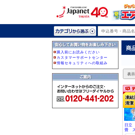
商
表示
凍結
清潔
日立
畳 ス