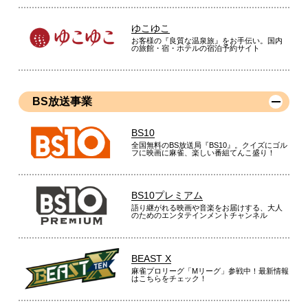
ゆこゆこ
お客様の『良質な温泉旅』をお手伝い。国内
の旅館・宿・ホテルの宿泊予約サイト
BS放送事業
BS10
全国無料のBS放送局『BS10』。クイズにゴル
フに映画に麻雀、楽しい番組てんこ盛り！
BS10プレミアム
語り継がれる映画や音楽をお届けする、大人
のためのエンタテインメントチャンネル
BEAST X
麻雀プロリーグ「Mリーグ」参戦中！最新情報
はこちらをチェック！