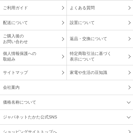
す！
ご利用ガイド
よくある質問
日立のエアコン白くまくんがいいなと思っていたので購入。自
配送について
設置について
動お掃除機能と空気清浄機ありの商品なので選びました。部屋
全体がすぐに冷えます。音もすっごく静かです。
ご購入後の
返品・交換について
お問い合わせ
（
東京都
70代
T.E様
）
個人情報保護への
特定商取引法に基づく
機能も充実
取組み
表示について
サイトマップ
家電や生活の豆知識
会社案内
機能も充実していて、高めの設定温度でも冷え方を満足できま
す。
価格名称について
（
神奈川県
60代
O.H様
）
※
「お客様の声」は実際にご購入されたお客様からのご意見を掲載しておりま
ジャパネットたかた公式SNS
す。
※
商品により、同一シリーズをご購入された方の声を含みます。
ショッピングサイトトップへ