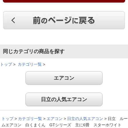
前のエアコンが臭うようになり、クリーニングを依頼したら、
購入から１７年経っていて、古すぎてできないと断られて買い
換えることになりました。音は静かです。冷房を消すときに、
内部送風乾燥運転機能を使用しない際は、ボタンを押す回数が
多いのが少し手間ですが、問題なく使っています。
（
大阪府
60代
H.K様
）
いい機能がたくさん！
同じカテゴリの商品を探す
トップ
>
カテゴリ一覧
>
古くなったので買い替えました。いい機能がたくさん付いてい
エアコン
て満足しています。
（
大阪府
60代
H.T様
）
日立の人気エアコン
清潔エアコンが気に入りました
トップ
>
カテゴリ一覧
>
エアコン
>
日立の人気エアコン
>
日立 ルー
清潔、シンプル、操作も簡単なエアコンだと思いました。
ムエアコン 白くまくん GTシリーズ 主に6畳 スターホワイト