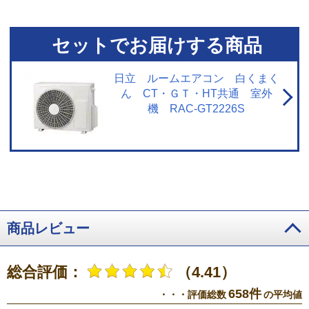
※4【プラズマイオン空清】閉鎖された実験設備における試験結果によるもの
で、実使用空間での効果を示すものではありません。タバコの有害物質は除
去不可。
※5【浮遊物質を捕集・抑制/ニオイを抑制】閉鎖された実験設備に
セットでお届けする商品
おける試験結果によるもので、実使用空間での効果を示すものではありませ
ん。
※6【内部のカビを抑制／カビバスター】約20分間。室温・湿度が上昇
する場合あり。工場出荷時は設定されておらずお客様ご自身による設定が必
日立 ルームエアコン 白くまく
要。
※7【国内唯一／ステンレス・クリーン システム】2026年3月1日時点
ん CT・ＧＴ・HT共通 室外
で販売されている国内家庭用エアコンにおいて。通風路、フラップにステン
機 RAC-GT2226S
レスを採用。
※8【最上位モデルにも搭載／凍結洗浄 除菌ヒートプラス】X
シリーズ搭載「凍結洗浄ヒートプラス」とは加熱温度が異なる。手動運転の
み。
※9【「凍結洗浄」お客様満足度約93％】「凍結洗浄」機能についての
満足度。2023年11月調査。N=6,455。
※10【フィルター掃除で約10％の省
エネ効果】外気温2℃、試験室の温度約23℃、室温安定時1時間平均の消費電
力を計測。埃2g塗布状態の消費電力（521Wh）、掃除後の消費電力
（466Wh）
※11【抗菌・防カビ・抗ウイルスフィルター】フィルターの性
能。部屋全体への抑制性能とは異なります。
※12【ダストボックスのお手
入れ】ダストボックスは半年に1回を目安に定期的に確認して、ホコリがたま
商品レビュー
っているようならお手入れをしてください。
※13【最上位モデルにも搭載
／プラズマイオン空清】Xシリーズ搭載「パワフルPremiumプラズマ空清」と
は異なる。
※14【ステンレスは埃の付着量がプラスチックの半分以下】プ
総合評価：
（4.41）
ラスチック素材とステンレスの比較。JIS粉体8種・11種混合。約8時間送風運
転した結果の通風路のホコリ付着量。
※15【除菌／ステンレス通風路・ス
658件
・・・評価総数
の平均値
テンレスフラップ】エアコンから出る空気を除菌しているわけではありませ