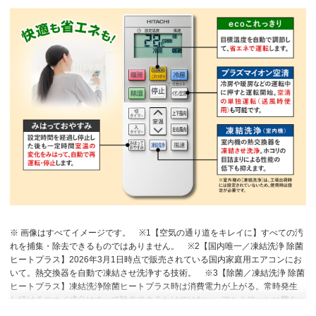
※ 画像はすべてイメージです。
※1【空気の通り道をキレイに】すべての汚
れを捕集・除去できるものではありません。
※2【国内唯一／凍結洗浄 除菌
ヒートプラス】2026年3月1日時点で販売されている国内家庭用エアコンにお
いて。熱交換器を自動で凍結させ洗浄する技術。
※3【除菌／凍結洗浄 除菌
ヒートプラス】凍結洗浄除菌ヒートプラス時は消費電力が上がる。常時発生
し続けるニオイ成分はすべて除去できるわけではない。アルミフィンに菌を
接種し、加熱後の除菌カウント。加熱なしと比較し10分で99％以上除菌。