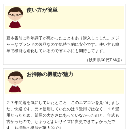
ん。JIS Z 2801定量試験(フィルム密着法)によります。
※16【ecoこれっき
り運転で省エネ】RAS-GT4026D、洋室14畳。冷房時:外気温35℃、設定温度
使い方が簡単
27℃、風速自動において、室温安定時の1時間あたりの積算消費電力量が
［ecoこれっきり］ON（262Wh）とOFF（303Wh）との比較。カーテンを閉
め切った日射量の少ない日中を想定。
※17【外気温50℃でも運転】運転中
の室外機の吸い込み空気温度。ベランダなど狭小スペースに設置した場合、
室外機周辺が高温になることがあります。所定の設置スペースを確保してく
夏本番前に昨年調子が悪かったこともあり購入しました。メジ
ださい。また、高温の場合、製品保護のため運転しないことがあります。使
ャーなブランドの製品なので気持ち的に安心です。使い方も簡
用環境により能力が低下する場合があります。
※18【国内唯一／室外機ま
で凍結洗浄】2026年4月時点で販売されている国内家庭用エアコンにおいて。
単で機能も進化しているので省エネにも期待してます。
熱交換器を自動で凍結させ洗浄する技術。室外機の［凍結洗浄］は出荷時に
（
秋田県
60代
T.M様
）
は設定されておらず、お客様による設定が必要
お掃除の機能が魅力
２７年問題を気にしていたところ、このエアコンを見つけまし
た。快適です。元々使用していたのは６畳用ではなく、１８畳
用だったため、部屋の大きさにあっていなかったのと、年式も
古かったので、ちょうどよいサイズに変更できてよかったで
す。お掃除の機能が魅力的です。