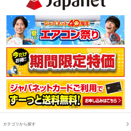
今年の夏は活躍してくれそうです
我が家にとって、３台目の白くまくん設置となりました。期待
通りの涼しさで、デザインもスッキリしており今年の夏は、活
躍してくれそうです！
（
京都府
40代
K.K様
）
買い替え時期もあり決めました
買い替え時期もあり決めました。空気清浄機能と見張り機能が
いいと思います。
（
福岡県
60代
T.K様
）
カテゴリから探す
思い切って取り替えて本当に良かったで