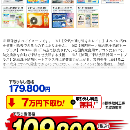
※ 画像はすべてイメージです。
※1【空気の通り道をキレイに】すべての汚れ
を捕集・除去できるものではありません。
※2【国内唯一／凍結洗浄 除菌ヒー
トプラス】2026年3月1日時点で販売されている国内家庭用エアコンにおいて。
熱交換器を自動で凍結させ洗浄する技術。
※3【除菌／凍結洗浄 除菌ヒートプ
ラス】凍結洗浄除菌ヒートプラス時は消費電力が上がる。常時発生し続けるニ
オイ成分はすべて除去できるわけではない。アルミフィンに菌を接種し、加熱
後の除菌カウント。加熱なしと比較し10分で99％以上除菌。
※4【プラズマイ
オン空清】閉鎖された実験設備における試験結果によるもので、実使用空間で
の効果を示すものではありません。タバコの有害物質は除去不可。
※5【浮遊
物質を捕集・抑制/ニオイを抑制】閉鎖された実験設備における試験結果による
もので、実使用空間での効果を示すものではありません。
※6【内部のカビを
抑制／カビバスター】約20分間。室温・湿度が上昇する場合あり。工場出荷時
は設定されておらずお客様ご自身による設定が必要。
※7【国内唯一／ステン
レス・クリーン システム】2026年3月1日時点で販売されている国内家庭用エア
コンにおいて。通風路、フラップにステンレスを採用。
※8【最上位モデルに
も搭載／凍結洗浄 除菌ヒートプラス】Xシリーズ搭載「凍結洗浄ヒートプラ
ス」とは加熱温度が異なる。手動運転のみ。
※9【「凍結洗浄」お客様満足度
約93％】「凍結洗浄」機能についての満足度。2023年11月調査。N=6,455。
※10【フィルター掃除で約10％の省エネ効果】外気温2℃、試験室の温度約
23℃、室温安定時1時間平均の消費電力を計測。埃2g塗布状態の消費電力