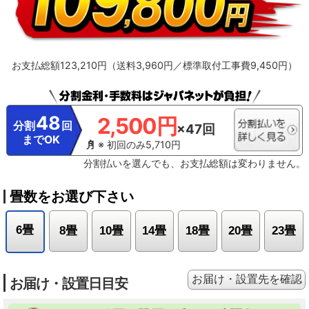
（521Wh）、掃除後の消費電力（466Wh）
※11【抗菌・防カビ・抗ウイルス
フィルター】フィルターの性能。部屋全体への抑制性能とは異なります。
※12【ダストボックスのお手入れ】ダストボックスは半年に1回を目安に定期的
に確認して、ホコリがたまっているようならお手入れをしてください。
※13【最上位モデルにも搭載／プラズマイオン空清】Xシリーズ搭載「パワフル
お支払総額123,210円（送料3,960円／標準取付工事費9,450円）
Premiumプラズマ空清」とは異なる。
※14【ステンレスは埃の付着量がプラ
スチックの半分以下】プラスチック素材とステンレスの比較。JIS粉体8種・11
種混合。約8時間送風運転した結果の通風路のホコリ付着量。
※15【除菌／ス
テンレス通風路・ステンレスフラップ】エアコンから出る空気を除菌している
わけではありません。JIS Z 2801定量試験(フィルム密着法)によります。
48
2,500円
※16【ecoこれっきり運転で省エネ】RAS-GT4026D、洋室14畳。冷房時:外気
分割
回
×47回
温35℃、設定温度27℃、風速自動において、室温安定時の1時間あたりの積算消
までOK
費電力量が［ecoこれっきり］ON（262Wh）とOFF（303Wh）との比較。カー
※ 初回のみ5,710円
テンを閉め切った日射量の少ない日中を想定。
※17【外気温50℃でも運転】
分割払いを選んでも、お支払総額は変わりません。
運転中の室外機の吸い込み空気温度。ベランダなど狭小スペースに設置した場
合、室外機周辺が高温になることがあります。所定の設置スペースを確保して
ください。また、高温の場合、製品保護のため運転しないことがあります。使
畳数をお選び下さい
用環境により能力が低下する場合があります。
※18【国内唯一／室外機まで
凍結洗浄】2026年4月時点で販売されている国内家庭用エアコンにおいて。熱
交換器を自動で凍結させ洗浄する技術。室外機の［凍結洗浄］は出荷時には設
6畳
8畳
10畳
14畳
18畳
20畳
23畳
定されておらず、お客様による設定が必要
お届け・設置先を確認
お届け・設置日目安