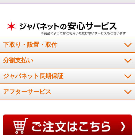
入れも８年前のものと比べてぐんと楽になってます。本格的な
季節が楽しみです。
（
埼玉県
50代
Y.Y様
）
みはっておやすみが便利
下取り・設置・取付
お手軽なお値段で、フィルタ－お掃除機能や凍結洗浄などがつ
分割支払い
ていたので、こちらを購入。単なる切りタイマーではなくて、
みはっておやすみの機能があるのは便利だと思いました。タイ
ジャパネット長期保証
マーが切れると暑くて目が覚めてしまうので、買い換える前は
つい、タイマーを長めにしてしまっていたので。
アフターサービス
（
兵庫県
50代
K.T様
）
音は静かです