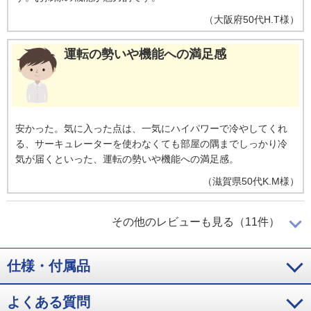
（
大阪府
50代
H.T様
）
運転の勢いや機能への満足感
安かった。気に入った点は、一気にハイパワーで冷やしてくれ
る、サーキュレーターを使わなくても部屋の隅までしっかり冷
気が届くといった、運転の勢いや機能への満足感。
（
滋賀県
50代
K.M様
）
本格的な季節が楽しみ
その他のレビューも見る（11件）
仕様・付属品
２０２７年のエアコン問題を知り、室外機から異音がしていた
ので買い替えを検討。寝室につけたので、まだ暑くて寝れない
日がないため、試運転程度ですが、音も静かでエアコンのお手
よくある質問