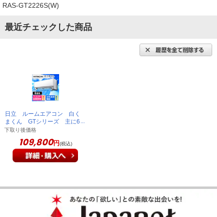
RAS-GT2226S(W)
（
静岡県
60代
I.S様
）
最近チェックした商品
凍結洗浄が気に入りました。
凍結洗浄が気に入りました。すぐに冷えるし、これからの季節
とても助かります。
（
滋賀県
60代
N.H様
）
日立 ルームエアコン 白く
良く冷えます
まくん GTシリーズ 主に6
畳 スターホワイト RAS-
下取り後価格
GT2226S(W)
109,800
円
(税込)
別に日立のエアコンを使用していて、信頼感がある。古くなっ
た２台を買い換えました。今は冷房時期なので冷房しか使って
いませんが、良く冷えます。停止後クリ－ンも自動で行ってく
れるのが楽です。
（
徳島県
60代
M.S様
）