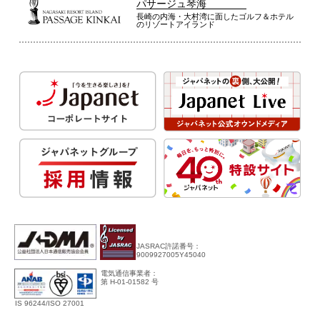
パサージュ琴海
長崎の内海・大村湾に面したゴルフ＆ホテル
のリゾートアイランド
JASRAC許諾番号：
9009927005Y45040
電気通信事業者：
第 H-01-01582 号
IS 96244/ISO 27001