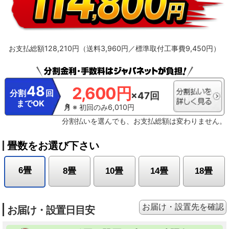
お支払総額128,210円（送料3,960円／標準取付工事費9,450円）
48
2,600円
分割
回
×47回
までOK
※ 初回のみ6,010円
分割払いを選んでも、お支払総額は変わりません。
畳数をお選び下さい
6畳
8畳
10畳
14畳
18畳
お届け・設置先を確認
お届け・設置日目安