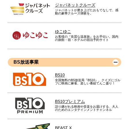
ジャパネットクルーズ
ジャパネットが磨き上げたおもてなしで、感
動の豪華クルーズ体験を。
ゆこゆこ
お客様の『良質な温泉旅』をお手伝い。国内
の旅館・宿・ホテルの宿泊予約サイト
BS放送事業
BS10
全国無料のBS放送局『BS10』。クイズにゴル
フに映画に麻雀、楽しい番組てんこ盛り！
BS10プレミアム
語り継がれる映画や音楽をお届けする、大人
のためのエンタテインメントチャンネル
BEAST X