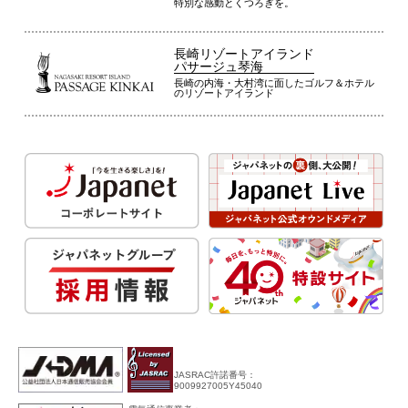
特別な感動とくつろぎを。
長崎リゾートアイランド
パサージュ琴海
長崎の内海・大村湾に面したゴルフ＆ホテル
のリゾートアイランド
JASRAC許諾番号：
9009927005Y45040