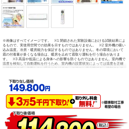
※画像はすべてイメージです。
※1 閉鎖された実験設備における試験結果によ
るもので、実使用空間での効果を示すものではありません。
※2 室外機の吸い
込み温度。冷房・暖房能力を保証するものではありません。冬の環境において
霜の付着量が多くなる場合は、暖房を止めて霜取り運転を行う場合がありま
す。
※3 高温や低温による身体への影響を防ぐものではありません。室内機で
温度を検知して自動運転を行うため、室内機の設置状況によっては温度を正確
に検知できず、作動しない場合があります。エアコン停止時でも、検知のため
に送風運転を行う場合があります。集中コントローラー、ワイヤードリモコン
からの設定はできません。停電中やブレーカーOFF時には、設定していても作
動しません。