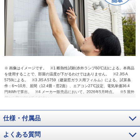
※ 画像はイメージです。
※1 断熱性試験(赤外ランプ60℃法)による。本商品
を使用することで、部屋の温度が下がるわけではありません。
※2 JIS A
5759による。
※3 JIS A 5759（建築窓ガラス用フィルム）による。試算条
件：6〜10月、居間（12.4畳・窓2面）、エアコン27℃設定、電気単価36.4
円/kWhで算出。
※4 メーカー販売品において。2026年5月時点。
※5 屋外
側から取り付けてください。
仕様・付属品
よくある質問