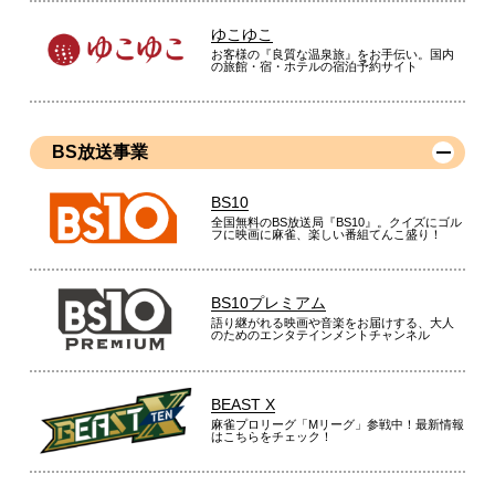
ゆこゆこ
お客様の『良質な温泉旅』をお手伝い。国内
の旅館・宿・ホテルの宿泊予約サイト
BS放送事業
BS10
全国無料のBS放送局『BS10』。クイズにゴル
フに映画に麻雀、楽しい番組てんこ盛り！
BS10プレミアム
語り継がれる映画や音楽をお届けする、大人
のためのエンタテインメントチャンネル
BEAST X
麻雀プロリーグ「Mリーグ」参戦中！最新情報
はこちらをチェック！