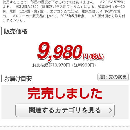
使用することで、部屋の温度が下がるわけではありません。
※2 JIS A 5759に
よる。
※3 JIS A 5759（建築窓ガラス用フィルム）による。試算条件：6〜10
月、居間（12.4畳・窓2面）、エアコン27℃設定、電気単価36.4円/kWhで算
出。
※4 メーカー販売品において。2026年5月時点。
※5 屋外側から取り付
けてください。
販売価格
9
,980
円
（税込）
お支払総額10,970円（送料990円）
届け先の変更
お届け目安
関連するカテゴリを見る