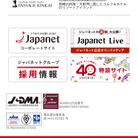
長崎の内海・大村湾に面したゴルフ＆ホテル
のリゾートアイランド
JASRAC許諾番号：
9009927005Y45040
電気通信事業者：
第 H-01-01582 号
IS 96244/ISO 27001