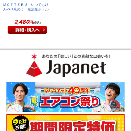
ＭＯＴＴＥＲＵ いつでもひ
んやり氷のう 魔法瓶ボトル
型 150ｍｌ 真空断熱 保
冷保温両対応 アーモンドミ
2,480
円
(税込)
ルク MOT-TUM01-AM