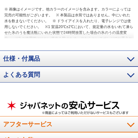
※ 画像はイメージです。他カラーのイメージを含みます。カラーによっては
完売の可能性がございます。
※ 本製品は水筒ではありません。中にいれた
水を飲まないでください。
※ ドライアイスを入れたり、電子レンジでは使
用しないでください。
※1 室温20℃±2℃において、規定量の水をいれて凍ら
せた氷のうを魔法瓶にいれた状態で24時間放置した場合の氷のうの温度変
化。
※2 ご使用後はにおい発生を防ぐため、やわらかいスポンジでお手入れ
をしてください。
※3 やけど防止のためタオルを巻いてお使いください。
仕様・付属品
よくある質問
アフターサービス