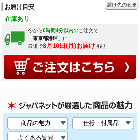
届け先の変更
お届け目安
在庫あり
今から
0時間4分以内
のご注文で
「東京都港区」
に
8月10日(月)お届け
最短で
可能
商品の魅力
仕様・付属品
よくある質問