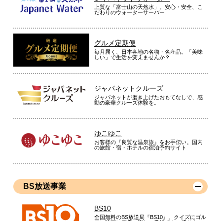
上質な「富士山の天然水」。安心・安全、こ
だわりのウォーターサーバー
グルメ定期便
毎月届く、日本各地の名物・名産品。「美味
しい」で生活を変えませんか？
ジャパネットクルーズ
ジャパネットが磨き上げたおもてなしで、感
動の豪華クルーズ体験を。
ゆこゆこ
お客様の『良質な温泉旅』をお手伝い。国内
の旅館・宿・ホテルの宿泊予約サイト
BS放送事業
BS10
全国無料のBS放送局『BS10』。クイズにゴル