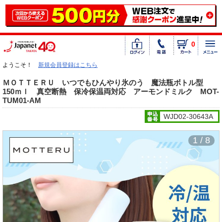
0
ようこそ！
新規会員登録はこちら
ＭＯＴＴＥＲＵ いつでもひんやり氷のう 魔法瓶ボトル型
150ｍｌ 真空断熱 保冷保温両対応 アーモンドミルク MOT-
TUM01-AM
WJD02-30643A
1 / 8