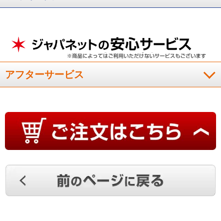
（
千葉県
50代
T.M様
）
使いやすい
前回購入し、非常に使いやすくて欲しかったので２セット購入
アフターサービス
しました。羽毛布団、洋服などの収納に便利です。収まりよく
重宝しております。
（
千葉県
70代
Y.M様
）
重宝しております
既に購入済みの収納ケースを重宝しておりまして、追加で購入
しました。三人家族の羽毛布団・衣類等をコンパクトに連絡に
収納出来重宝しております。
（
埼玉県
70代
F.T様
）