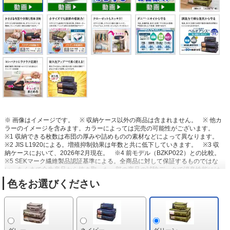
※ 画像はイメージです。
※ 収納ケース以外の商品は含まれません。
※ 他カ
ラーのイメージを含みます。カラーによっては完売の可能性がございます。
※1 収納できる枚数は布団の厚みや詰めものの素材などによって異なります。
※2 JIS L1920による。増殖抑制効果は年数と共に低下していきます。
※3 収
納ケースにおいて、2026年2月現在。
※4 前モデル（BZKP022）との比較。
※5 SEKマーク繊維製品認証基準による。全商品に対して保証するものではな
い。あくまで全生産品から抜き取った一部の商品の試験データで消臭性能には
個体差あり。
※6 2021年発売BZKP006との比較。
※7 月に1回放湿させた場
色をお選びください
合。 吸湿過程 30℃90%RH・放湿過程 20℃50%RHを1000回繰り返したデータ
に基づき算出。