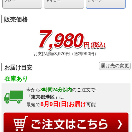
グレー
ネイビー
グリーン
販売価格
7
,980
円
（税込）
お支払総額8,970円（送料990円）
届け先の変更
お届け目安
在庫あり
今から
8時間24分以内
のご注文で
「東京都港区」
に
8月9日(日)お届け
最短で
可能