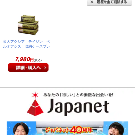
羽毛布団や毛布を収納するために購入しました。ためしに収納
してみたらＴＶショッピングの様に簡単にはいりました。これ
は便利、もう少し買増す予定です。
（
奈良県
60代
M.T様
）
便利です
帝人アクシア テイジン ベ
ルオアシス 収納ケースプレ
ミアム特別セット グリー
ン BZKP033
7,980
円
(税込)
何を入れたか分かりやすく便利です。全体に作りがしっかりし
ているので、長く使えると思います。
（
神奈川県
60代
I.K様
）
※
「お客様の声」は実際にご購入されたお客様からのご意見を掲載しておりま
す。
※
商品により、同一シリーズをご購入された方の声を含みます。