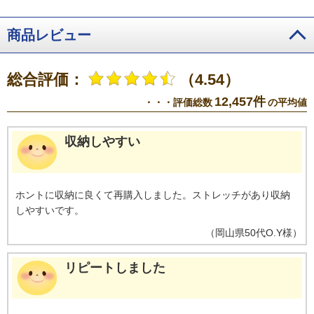
に対して保証するものではない。あくまで全生産品から抜き取った一部の商
品の試験データで消臭性能には個体差あり。
※6 2021年発売BZKP006との
比較。
※7 月に1回放湿させた場合。 吸湿過程 30℃90%RH・放湿過程
商品レビュー
20℃50%RHを1000回繰り返したデータに基づき算出。
総合評価：
（4.54）
12,457件
・・・評価総数
の平均値
収納しやすい
ホントに収納に良くて再購入しました。ストレッチがあり収納
しやすいです。
（
岡山県
50代
O.Y様
）
リピートしました