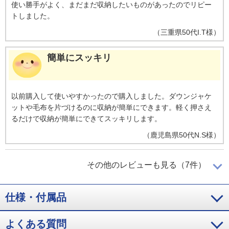
使い勝手がよく、まだまだ収納したいものがあったのでリピー
トしました。
（
三重県
50代
I.T様
）
簡単にスッキリ
以前購入して使いやすかったので購入しました。ダウンジャケ
ットや毛布を片づけるのに収納が簡単にできます。軽く押さえ
るだけで収納が簡単にできてスッキリします。
（
鹿児島県
50代
N.S様
）
愛用しています
その他のレビューも見る（7件）
仕様・付属品
使いやすくて４回目の購入です。収納力があり、とても便利に
愛用しています。敷布団が入るサイズもぜひ販売してほしいで
す。
よくある質問