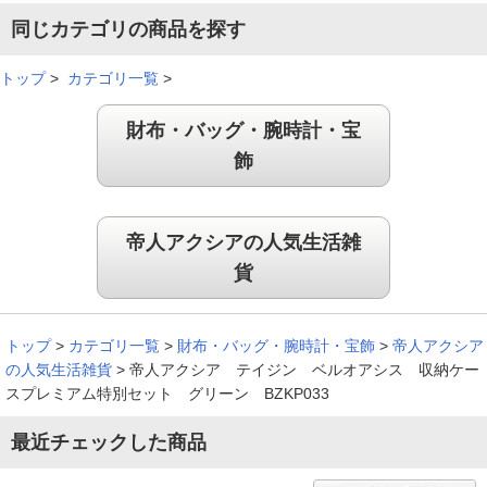
分かりやすく収納できる
同じカテゴリの商品を探す
トップ
>
カテゴリ一覧
>
部屋がスッキリすると思い購入しました。前に購入したものと
財布・バッグ・腕時計・宝
あえて色違いにして、家族のものを分けて収納できました。
飾
（
宮城県
60代
O.K様
）
たくさん入って良い
帝人アクシアの人気生活雑
貨
羽毛布団の収納に良いものをさがしていたため購入しました。
思ったよりたくさん入るのが良いです。
トップ
>
カテゴリ一覧
>
財布・バッグ・腕時計・宝飾
>
帝人アクシア
（
愛知県
70代
S.S様
）
の人気生活雑貨
>
帝人アクシア テイジン ベルオアシス 収納ケー
スプレミアム特別セット グリーン BZKP033
簡単に収納できる
最近チェックした商品