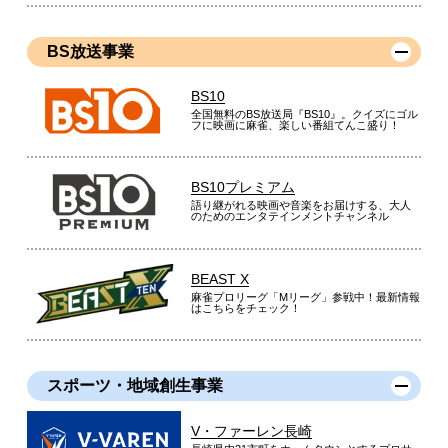
BS放送事業
BS10
全国無料のBS放送局『BS10』。クイズにゴル
フに映画に麻雀、楽しい番組てんこ盛り！
BS10プレミアム
語り継がれる映画や音楽をお届けする、大人
のためのエンタテインメントチャンネル
BEAST X
麻雀プロリーグ「Mリーグ」参戦中！最新情報
はこちらをチェック！
スポーツ・地域創生事業
V・ファーレン長崎