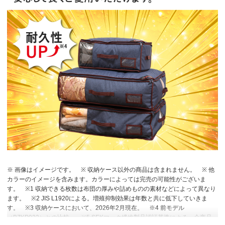
※ 画像はイメージです。
※ 収納ケース以外の商品は含まれません。
※ 他
カラーのイメージを含みます。カラーによっては完売の可能性がございま
す。
※1 収納できる枚数は布団の厚みや詰めものの素材などによって異なり
ます。
※2 JIS L1920による。増殖抑制効果は年数と共に低下していきま
す。
※3 収納ケースにおいて、2026年2月現在。
※4 前モデル
（BZKP022）との比較。
※5 SEKマーク繊維製品認証基準による。全商品