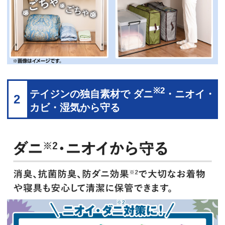
※2
テイジンの独自素材で ダニ
・ニオイ・
2
カビ・湿気から守る