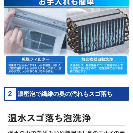
2
濃密泡で繊維の奥の汚れもスゴ落ち