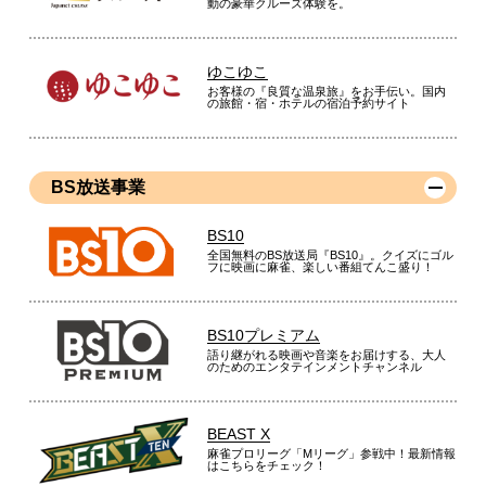
動の豪華クルーズ体験を。
ゆこゆこ
お客様の『良質な温泉旅』をお手伝い。国内
の旅館・宿・ホテルの宿泊予約サイト
BS放送事業
BS10
全国無料のBS放送局『BS10』。クイズにゴル
フに映画に麻雀、楽しい番組てんこ盛り！
BS10プレミアム
語り継がれる映画や音楽をお届けする、大人
のためのエンタテインメントチャンネル
BEAST X
麻雀プロリーグ「Mリーグ」参戦中！最新情報
はこちらをチェック！