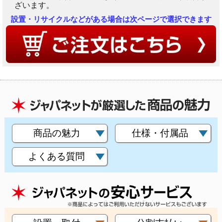
ざいます。
用には通信費がかかります。Android™OSバージョン9以上、iOSバージョン
15.6以上のスマートフォンでご利用できます。（2025年8月19日現在）ただ
設置・リサイクルなどがある場合は次ページで選択できます
し、すべてのスマートフォンで、アプリの動作に保証を与えるものではありま
せん。また、「スマホで洗濯」アプリはタブレット端末には対応していませ
ん。「スマホで洗濯」について詳しくはメーカーサイト及び取扱説明書をご確
認ください。
商品の魅力
仕様・付属品
よくある質問