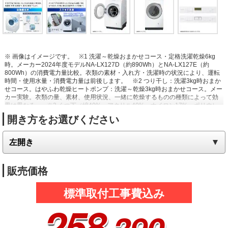
※ 画像はイメージです。
※1 洗濯～乾燥おまかせコース・定格洗濯乾燥6kg
時。メーカー2024年度モデルNA-LX127D（約890Wh）とNA-LX127E（約
800Wh）の消費電力量比較。衣類の素材・入れ方・洗濯時の状況により、運転
時間・使用水量・消費電力量は前後します。
※2 つり干し：洗濯3kg時おまか
せコース。はやふわ乾燥ヒートポンプ：洗濯～乾燥3kg時おまかせコース。メー
カー実験。衣類の量、素材、使用状況、一緒に乾燥するものの種類によって効
果は異なる。
※3 くつ下（綿40%、アクリル40%、ナイロン17%、ポリウレ
タン3%）、衣類乾燥機NH-D603（洗濯後の衣類3kgを標準コース・ヒーター
開き方をお選びください
「強」で運転）と、NA-LX129E（洗濯～乾燥3kg・おまかせコース運転）との
比較。メーカー実験。使用条件により効果は異なる。
※4 試験方法：菌液付着
試験布の生菌数測定、除菌方法：加熱温風による、対象部位：ドラム内の衣
類、結果：菌の減少率99%以上（メーカー換算値）。
※5 日光などで変色し
た汚れ・黄ばみは落ちません。衣類の素材・量、衣類の汚れ・洗剤の種類、水
質、水温、室温などによって効果は異なる。
※6 使用環境・状況によって効果
販売価格
は異なります。試験方法：部屋干し臭が付着したタオルハンカチを6段階臭気強
度表示法にて評価、消臭方法：高濃度洗剤液と加熱温水洗浄による、対象部
分：ドラム内の衣類、結果：「おまかせ」：3.3、「約40℃においスッキリ」：
標準取付工事費込み
1.7。
※7 白物衣類だけを洗ってください。衣類の素材・量、衣類の汚れ、洗
258
剤の種類、水質、水温、室温などによって効果は異なります。試験方法：菌液
付着試験布の生菌数測定、除菌方法：加熱高温水、対象部分：ドラム内の衣
類、結果：菌の減少率99%以上（メーカー換算値）。
※8 約15℃洗濯モード
（自動）はお買い上げ時オフ設定です。設定時は所要時間が最大20分長くなり