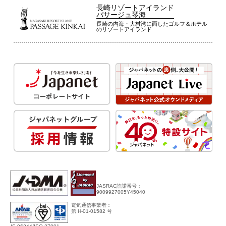
長崎リゾートアイランド
パサージュ琴海
長崎の内海・大村湾に面したゴルフ＆ホテル
のリゾートアイランド
JASRAC許諾番号：
9009927005Y45040
電気通信事業者：
第 H-01-01582 号