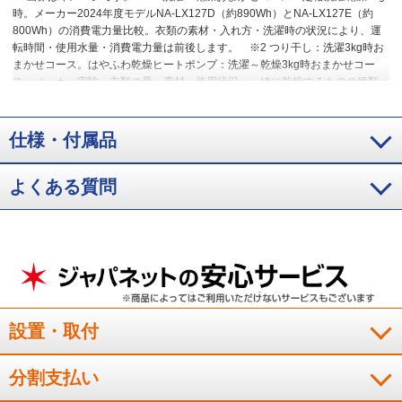
時。メーカー2024年度モデルNA-LX127D（約890Wh）とNA-LX127E（約
800Wh）の消費電力量比較。衣類の素材・入れ方・洗濯時の状況により、運
転時間・使用水量・消費電力量は前後します。
※2 つり干し：洗濯3kg時お
まかせコース。はやふわ乾燥ヒートポンプ：洗濯～乾燥3kg時おまかせコー
ス。メーカー実験。衣類の量、素材、使用状況、一緒に乾燥するものの種類
によって効果は異なる。
※3 くつ下（綿40%、アクリル40%、ナイロン
17%、ポリウレタン3%）、衣類乾燥機NH-D603（洗濯後の衣類3kgを標準コ
ース・ヒーター「強」で運転）と、NA-LX129E（洗濯～乾燥3kg・おまかせ
仕様・付属品
コース運転）との比較。メーカー実験。使用条件により効果は異なる。
※4
試験方法：菌液付着試験布の生菌数測定、除菌方法：加熱温風による、対象
よくある質問
部位：ドラム内の衣類、結果：菌の減少率99%以上（メーカー換算値）。
※5 日光などで変色した汚れ・黄ばみは落ちません。衣類の素材・量、衣類の
汚れ・洗剤の種類、水質、水温、室温などによって効果は異なる。
※6 使用
環境・状況によって効果は異なります。試験方法：部屋干し臭が付着したタ
オルハンカチを6段階臭気強度表示法にて評価、消臭方法：高濃度洗剤液と加
熱温水洗浄による、対象部分：ドラム内の衣類、結果：「おまかせ」：3.3、
「約40℃においスッキリ」：1.7。
※7 白物衣類だけを洗ってください。衣
類の素材・量、衣類の汚れ、洗剤の種類、水質、水温、室温などによって効
果は異なります。試験方法：菌液付着試験布の生菌数測定、除菌方法：加熱
設置・取付
高温水、対象部分：ドラム内の衣類、結果：菌の減少率99%以上（メーカー
換算値）。
※8 約15℃洗濯モード（自動）はお買い上げ時オフ設定です。設
定時は所要時間が最大20分長くなります。衣類の素材・量、衣類の汚れ、洗
分割支払い
剤の種類、水質、水温、室温などによって効果は異なります。
※9 泥汚れの