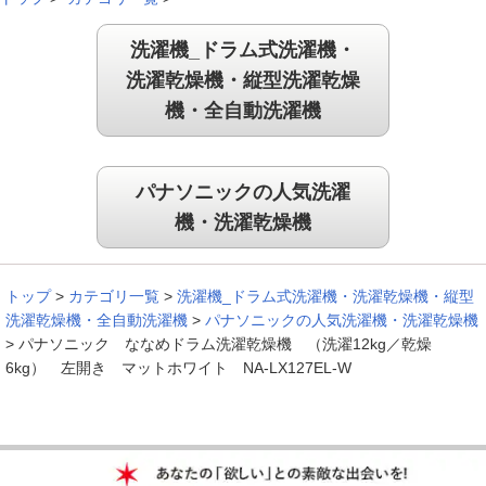
ース時。「すすぎ」の途中で水を追加して洗浄するため、使用水量が約2L増
え、運転時間が約3分長くなります。
※17 常時インターネット接続が可能な
洗濯機_ドラム式洗濯機・
環境が必要です。「スマホで洗濯」アプリは無料です。ダウンロードおよび
サービスのご利用には通信費がかかります。Android™OSバージョン9以上、
洗濯乾燥機・縦型洗濯乾燥
iOSバージョン15.6以上のスマートフォンでご利用できます。（2025年8月19
機・全自動洗濯機
日現在）ただし、すべてのスマートフォンで、アプリの動作に保証を与える
ものではありません。また、「スマホで洗濯」アプリはタブレット端末には
対応していません。「スマホで洗濯」について詳しくはメーカーサイト及び
取扱説明書をご確認ください。
パナソニックの人気洗濯
機・洗濯乾燥機
トップ
>
カテゴリ一覧
>
洗濯機_ドラム式洗濯機・洗濯乾燥機・縦型
洗濯乾燥機・全自動洗濯機
>
パナソニックの人気洗濯機・洗濯乾燥機
>
パナソニック ななめドラム洗濯乾燥機 （洗濯12kg／乾燥
6kg） 左開き マットホワイト NA-LX127EL-W