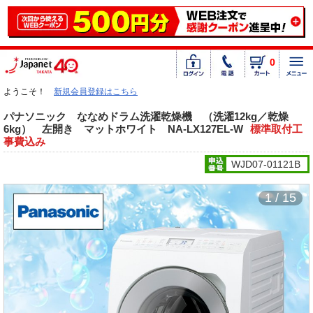
0
ようこそ！
新規会員登録はこちら
パナソニック ななめドラム洗濯乾燥機 （洗濯12kg／乾燥
6kg） 左開き マットホワイト NA-LX127EL-W
標準取付工
事費込み
WJD07-01121B
1 / 15