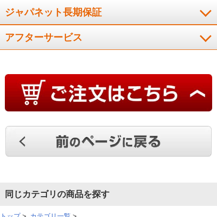
ついたユニフォーム（ポリエステル100%）をおまかせコース（洗濯容量
ジャパネット長期保証
3kg）で洗濯。メーカー実験。衣類の素材・量、衣類の汚れ、洗剤の種類、水
質、水温、室温などによって効果は異なる。
※10 皮脂汚れのついたYシャツ
（ポリエステル65%・綿35%）をおまかせコース（洗濯容量3kg）で洗濯。メ
アフターサービス
ーカー実験。衣類の素材・量、衣類の汚れ、洗剤の種類、水質、水温、室温
などによって効果は異なる。
※11 国内家庭用洗濯機において。2023年10月
1日発売。
※12 3種の液剤から1種を選んで使えます。洗剤などの銘柄や、
液剤の種類を変えるときはお手入れと設定変更が必要です。
※13 おまかせ
コース・わが家流プラスコース（NA-LX129E）/わが家流コース（NA-
LX127E）の洗濯・洗濯～乾燥で働きます。洗濯「おまかせ」コース、定格
12kg運転時。通常運転（約68Wh・約32分）とAIエコナビ運転（約62Wh・約
29分）の比較で、消費電力量最大8%、運転時間最大9%削減。
※14 【除
菌】試験方法：外槽に取り付けた菌液付着プレートの生菌数測定、除菌方
法：「自動槽洗浄」、対象部分：外槽、結果：菌の減少率99%以上（メーカ
ー換算値）。
※15 ［試験機関］（株）エフシージー総合研究所［試験方
法］外槽に取り付けた培地付着プレートの黒カビ抑制率測定［黒カビ抑制方
法］「自動槽洗浄」による［対象部分］外槽［試験結果］黒カビの抑制率
99%以上（メーカー換算値）。
※16 自動槽洗浄・自動槽乾燥はお買い上げ
時オフ設定です。【自動槽洗浄について】一度設定すれば、洗濯または洗濯
～乾燥運転ですすぎ2回以上設定時に自動運転します。NA-LX129E：おまか
せコース・省エネコース・個別洗濯コース・わが家流プラスコースの「お好
同じカテゴリの商品を探す
み」・「仕上がりアップ」・「しっかりすすぎ」・「省エネ乾燥」のすすぎ
回数が「すすぎ自動」または「すすぎ2回」以上のとき。NA-LX127E・
LX125E・LX113E：おまかせコース・わたし流（NA-LX127Eはわが家流）コ
トップ
>
カテゴリ一覧
>