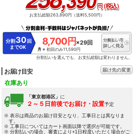
,390
円
（税込）
ます。衣類の素材・量、衣類の汚れ、洗剤の種類、水質、水温、室温などによ
って効果は異なります。
※9 泥汚れのついたユニフォーム（ポリエステル
100%）をおまかせコース（洗濯容量3kg）で洗濯。メーカー実験。衣類の素
お支払総額263,890円（送料5,500円）
材・量、衣類の汚れ、洗剤の種類、水質、水温、室温などによって効果は異な
る。
※10 皮脂汚れのついたYシャツ（ポリエステル65%・綿35%）をおまか
せコース（洗濯容量3kg）で洗濯。メーカー実験。衣類の素材・量、衣類の汚
れ、洗剤の種類、水質、水温、室温などによって効果は異なる。
※11 国内家
30
8,700円
庭用洗濯機において。2023年10月1日発売。
※12 3種の液剤から1種を選んで
分割
回
×29回
使えます。洗剤などの銘柄や、液剤の種類を変えるときはお手入れと設定変更
までOK
が必要です。
※13 おまかせコース・わが家流プラスコース（NA-LX129E）/
※ 初回のみ11,590円
わが家流コース（NA-LX127E）の洗濯・洗濯～乾燥で働きます。洗濯「おまか
分割払いを選んでも、お支払総額は変わりません。
せ」コース、定格12kg運転時。通常運転（約68Wh・約32分）とAIエコナビ運
転（約62Wh・約29分）の比較で、消費電力量最大8%、運転時間最大9%削
減。
※14 【除菌】試験方法：外槽に取り付けた菌液付着プレートの生菌数測
届け先の変更
お届け目安
定、除菌方法：「自動槽洗浄」、対象部分：外槽、結果：菌の減少率99%以上
（メーカー換算値）。
※15 ［試験機関］（株）エフシージー総合研究所［試
験方法］外槽に取り付けた培地付着プレートの黒カビ抑制率測定［黒カビ抑制
在庫あり
方法］「自動槽洗浄」による［対象部分］外槽［試験結果］黒カビの抑制率
99%以上（メーカー換算値）。
※16 自動槽洗浄・自動槽乾燥はお買い上げ時
オフ設定です。【自動槽洗浄について】一度設定すれば、洗濯または洗濯～乾
「東京都港区」
に
燥運転ですすぎ2回以上設定時に自動運転します。NA-LX129E：おまかせコー
２～５日前後でお届け・設置
予定
ス・省エネコース・個別洗濯コース・わが家流プラスコースの「お好み」・
「仕上がりアップ」・「しっかりすすぎ」・「省エネ乾燥」のすすぎ回数が
「すすぎ自動」または「すすぎ2回」以上のとき。NA-LX127E・LX125E・
※ 表示は商品のお届け目安となり、工事日とは異なりま
LX113E：おまかせコース・わたし流（NA-LX127Eはわが家流）コース時。
す。
「すすぎ」の途中で水を追加して洗浄するため、使用水量が約2L増え、運転時
※ 工事日についてはカート画面以降で選択が可能です。
間が約3分長くなります。
※17 常時インターネット接続が可能な環境が必要で
※ 分割払いの場合、審査により+1日程度いただく場合がご
す。「スマホで洗濯」アプリは無料です。ダウンロードおよびサービスのご利