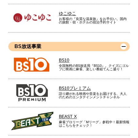
ゆこゆこ
お客様の『良質な温泉旅』をお手伝い。国内
の旅館・宿・ホテルの宿泊予約サイト
BS放送事業
BS10
全国無料のBS放送局『BS10』。クイズにゴル
フに映画に麻雀、楽しい番組てんこ盛り！
BS10プレミアム
語り継がれる映画や音楽をお届けする、大人
のためのエンタテインメントチャンネル
BEAST X
麻雀プロリーグ「Mリーグ」参戦中！最新情報
はこちらをチェック！