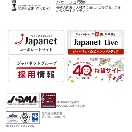
パサージュ琴海
長崎の内海・大村湾に面したゴルフ＆ホテル
のリゾートアイランド
JASRAC許諾番号：
9009927005Y45040
電気通信事業者：
第 H-01-01582 号
IS 96244/ISO 27001