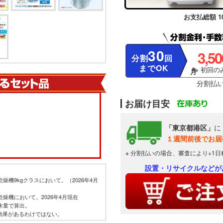
お支払総額 10
30
3,5
分割
回
までOK
※ 初回のみ
分割払
お届け目安
「東京都港区」
に
１週間前後でお届
※ 分割払いの場合、審査により+1
設置・リサイクルなどが
燥機9kgクラスにおいて。（2026年4月
燥機において。2026年4月現在
水量で算出。
ての菌に効果があるわけではない。
」工程時間。2022年度モデル＜ES-GV9G