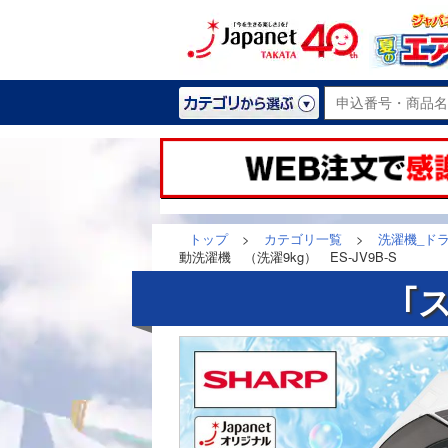
トップ
>
カテゴリ一覧
>
洗濯機_ド
動洗濯機 （洗濯9kg） ES-JV9B-S
｢