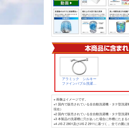
アラミック シルキー
ファインバブル洗濯ホ
ース JLH-SN2
※ 画像はイメージです。
※1 国内で販売されている全自動洗濯機・タテ型洗濯乾
現在）
※2 国内で販売されている全自動洗濯機・タテ型洗濯乾
※3 本製品の洗濯槽に穴があった場合に外槽にたまる
※4 JIS Z 2801及びJIS Z 2911に基づく 。全
※5 標準コース（洗濯・4kg）、給水時間を除く「洗い