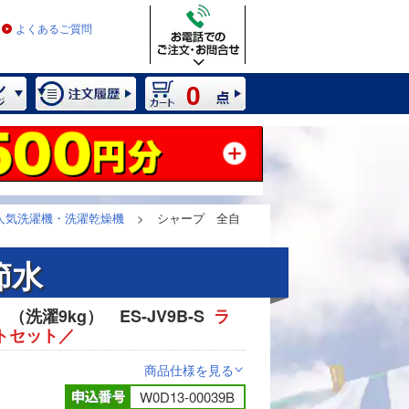
よくあるご質問
0
人気洗濯機・洗濯乾燥機
>
シャープ 全自
節水
洗濯9kg） ES-JV9B-S
ラ
2 / 8
トセット／
商品仕様を見る
>
W0D13-00039B