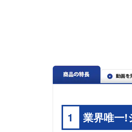
＞との比較。7分30秒→6分22秒
※6 特許第7316475号・7377389号・5184678号・540
※7 洗濯槽に穴があった場合に外槽にたまる水量で算出
出。
※8 メーカー実験による。衣類の量・素材、汚れや
業界唯一
1