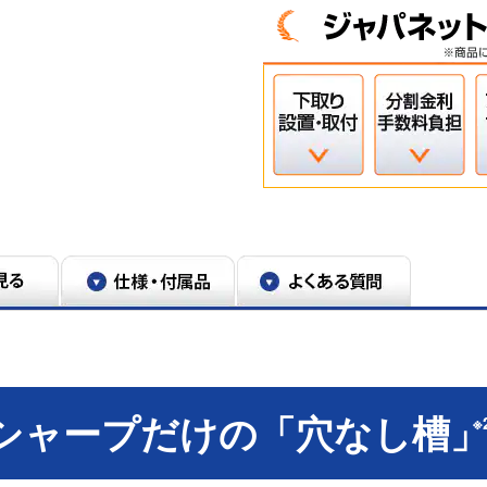
6888号
。1日1回365日洗濯した場合の水量で算
洗剤の種類によって洗浄効果が異なります。
!シャープだけの「穴なし槽
※