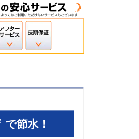
」
で節水！
2