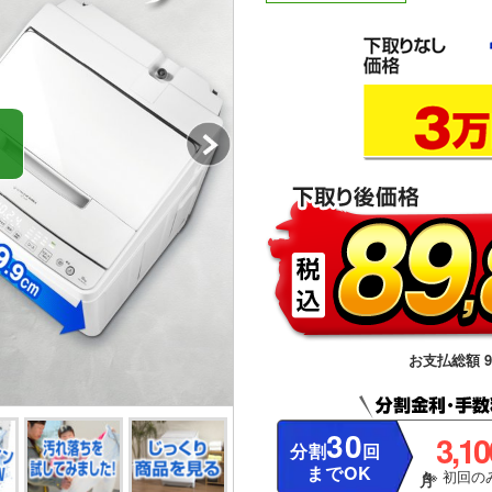
お支払総額 95
30
3,1
分割
回
までOK
※ 初回のみ