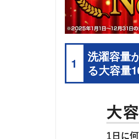
洗濯容量
1
る大容量10