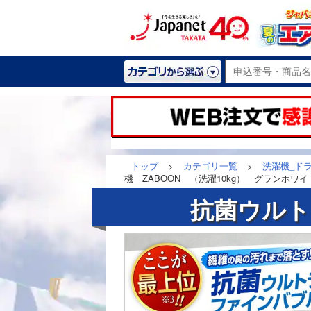
トップ
>
カテゴリ一覧
>
洗濯機_ド
機 ZABOON （洗濯10kg） グランホワイト 
抗菌ウルト