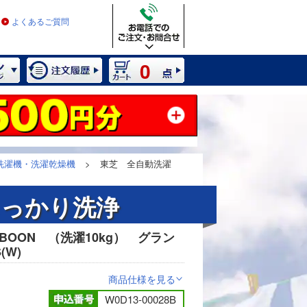
よくあるご質問
0
洗濯機・洗濯乾燥機
>
東芝 全自動洗濯
しっかり洗浄
BOON （洗濯10kg） グラン
2 / 19
(W)
商品仕様を見る
>
W0D13-00028B