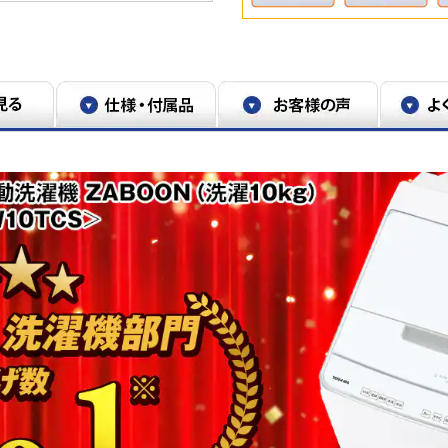
剤の種類などによって効果は異なります。
水道水での洗浄と抗菌ウルトラファインバブ
干し後のバスタオルを50%に圧縮した際の
菌ウルトラファインバブル洗浄Wの標準コ
どによって効果は異なります。（メーカー
トラファインバブル洗浄Wの標準コースで
の香りを一般財団法人東海技術センターに
剤の量・種類などによって効果は異なりま
明カバーを使用しており、実際の商品とは異なり
によって異なります。
保証期間とは異なる。取り外しや交換が必要
ください。
試験方法：洗濯槽・水槽に有機物と共に付着
：「自動お掃除」モードでの洗濯槽・水槽
カビの減少率99％以上。
る（洗濯行程において）
。衣類によっては洗えないものもあり。衣
ご使用ください。家庭用のドライマーク洗
必ずお使いください。水を使わない「ドラ
ず1時間のつけおき洗いコースで洗濯。