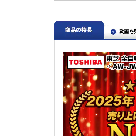
※3 東芝全自動洗濯機において。2025年3月時点。
※4 特許番号5596074号
※5 標準コースで5kɡ洗濯時。衣類の量・汚れ・洗
（メーカー調べ）
※6 週1回6カ月着用し、6カ月相当保管した場合の
ル洗浄Wの標準コースで5kg洗濯時の比較。
※7 【柔らかさについて】柔軟剤を用いて洗濯、部屋
荷重を水道水での洗浄の標準コース（すすぎ）と抗
ース（すすぎ）で比較。衣類や柔軟剤の量・種類な
調べ）【香りについて】水道水での洗浄と抗菌ウル
柔軟剤を使用してバスタオルを洗浄し、部屋干し後
て、臭気判定士による官能試験で評価。衣類や柔軟
す。
※8 画像はAW-10VP4/10DP4です。説明用に透
ます。Ag+抗菌水ユニットの内蔵箇所・形状は商品
※9 年間洗濯回数548回にて計算。標準使用期間・
な際は東芝生活家電ご相談センターにお問い合わせ
※10 購入時はOFF設定。運転時間が追加になる。
させた菌、カビの減少率測定。除菌・カビ抑制方法
の洗浄による。対象部分：洗濯槽・水槽。結果：菌、
※11 運転音の表示はJEMA洗濯機性能評価基準によ
※12 液体のおしゃれ着用中性洗剤をお使いください
類の表示、専用洗剤及び洗濯機の説明をよく読んで
剤又はおしゃれ着洗いの中性洗剤(蛍光剤無配合)を
イクリーニング」とは異なる。
※13 3日間同じ作業着で作業後、手洗いなどを行わ