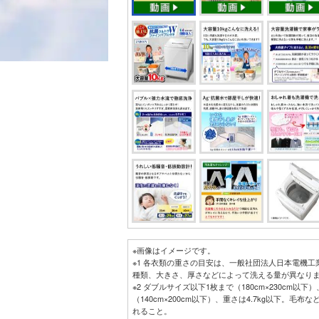
※画像はイメージです。
※1 各衣類の重さの目安は、一般社団法人日本電機
種類、大きさ、厚さなどによって洗える量が異なり
※2 ダブルサイズ以下1枚まで（180cm×230cm以
（140cm×200cm以下）、重さは4.7kg以下。
れること。