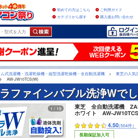
初めての方はこちら
ご利用ガイド
カテゴリから探す
購入後お問い合わせ
ラム式洗濯機・洗濯乾燥機・縦型洗濯乾燥機・全自動洗濯機
>
東芝の人気
AW-JW10TCS(W)
ラファインバブル洗浄Wで
東芝 全自動洗濯機 ZA
1 / 19
ホワイト AW-JW10TCS
4.50
（504件）
長期保証加入可