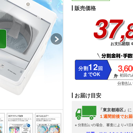
販売価格
37
,
お支払総額 43
12
3,6
分割
回
までOK
※ 初回のみ
分割払
お届け目安
「東京都港区」
に
１週間前後でお届
※ 分割払いの場合、審査により+1