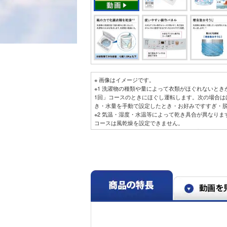
※ 画像はイメージです。
※1 洗濯物の種類や量によって衣類がほぐれないと
1回」コースのときにほぐし運転します。次の場合は
き・水量を手動で設定したとき・お好みですすぎ・
※2 気温・湿度・水温等によって乾き具合が異なりま
コースは風乾燥を設定できません。
※3 吹き出す水が当たりにくい箇所は、洗剤カスが残