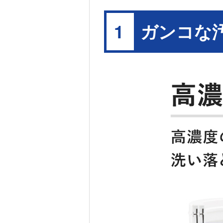
ガンコな
1