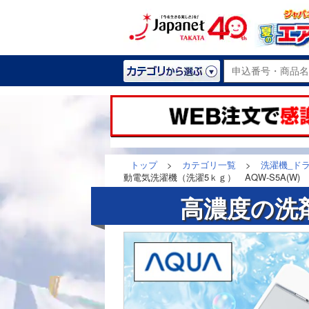
トップ
>
カテゴリ一覧
>
洗濯機_ド
動電気洗濯機（洗濯5ｋｇ） AQW-S5A(W)
高濃度の洗