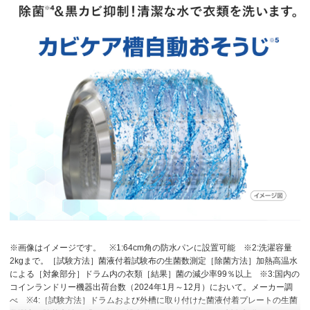
※画像はイメージです。
※1:64cm角の防水パンに設置可能
※2:洗濯容量
2kgまで。［試験方法］菌液付着試験布の生菌数測定［除菌方法］加熱高温水
による［対象部分］ドラム内の衣類［結果］菌の減少率99％以上
※3:国内の
コインランドリー機器出荷台数（2024年1月～12月）において。メーカー調
べ
※4:［試験方法］ドラムおよび外槽に取り付けた菌液付着プレートの生菌