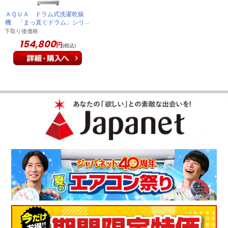
ＡＱＵＡ ドラム式洗濯乾燥
機 「まっ直ぐドラム」シリ
ーズ （洗濯12kg／乾燥
下取り後価格
6kg） 左開き AQW-
154,800
円
(税込)
SD12A-L(W)