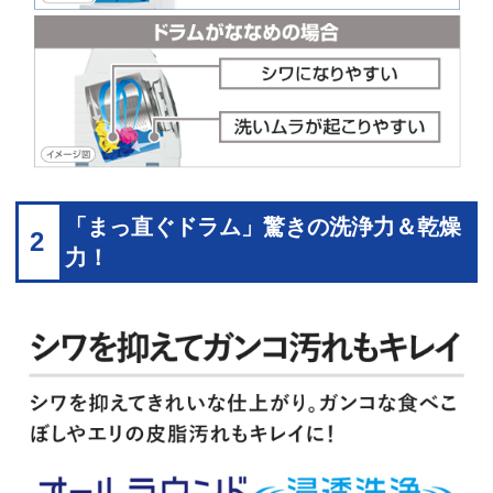
「まっ直ぐドラム」驚きの洗浄力＆乾燥
2
力！