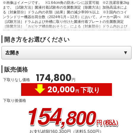
※画像はイメージです。
※1:64cm角の防水パンに設置可能
※2:洗濯容量2kg
まで。［試験方法］菌液付着試験布の生菌数測定［除菌方法］加熱高温水によ
る［対象部分］ドラム内の衣類［結果］菌の減少率99％以上
※3:国内のコイ
ンランドリー機器出荷台数（2024年1月～12月）において。メーカー調べ
※4:
［試験方法］ドラムおよび外槽に取り付けた菌液付着プレートの生菌数測定
［除菌方法］「カビケア槽自動おそうじ」による［対象部分］ドラム内および
外槽［結果］菌の減少率99%以上
※5:購入時はオフ設定。設定時は使用水量
が約4L増える。「乾燥」「脱水〜乾燥」および「おしゃれ着」コースではカビ
開き方をお選びください
ケア槽自動おそうじは行わない
販売価格
174,800
下取りなし価格
円
20,000
下取り
円
下取り後価格
154
,800
円
（税込）
お支払総額160,300円（送料5,500円）