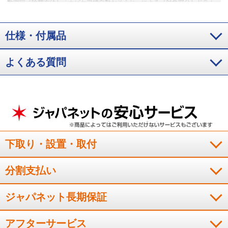
数測定［除菌方法］「カビケア槽自動おそうじ」による［対象部分］ドラム
内および外槽［結果］菌の減少率99%以上
※5:購入時はオフ設定。設定時は
使用水量が約4L増える。「乾燥」「脱水〜乾燥」および「おしゃれ着」コー
スではカビケア槽自動おそうじは行わない
仕様・付属品
よくある質問
下取り・設置・取付
分割支払い
ジャパネット長期保証
アフターサービス