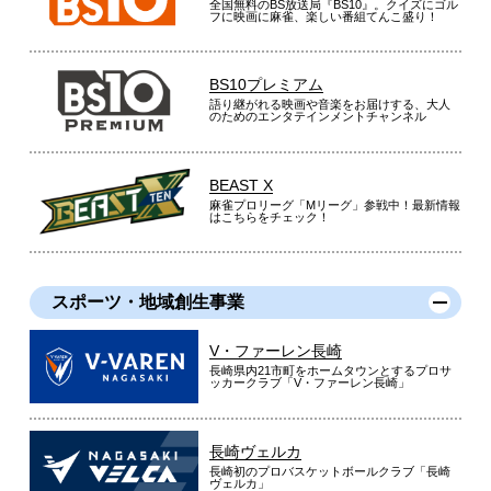
全国無料のBS放送局『BS10』。クイズにゴル
フに映画に麻雀、楽しい番組てんこ盛り！
BS10プレミアム
語り継がれる映画や音楽をお届けする、大人
のためのエンタテインメントチャンネル
BEAST X
麻雀プロリーグ「Mリーグ」参戦中！最新情報
はこちらをチェック！
スポーツ・地域創生事業
V・ファーレン長崎
長崎県内21市町をホームタウンとするプロサ
ッカークラブ「V・ファーレン長崎」
長崎ヴェルカ
長崎初のプロバスケットボールクラブ「長崎
ヴェルカ」