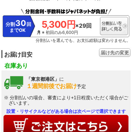
30
5,300円
分割
回
×29回
までOK
※ 初回のみ6,600円
分割払いを選んでも、お支払総額は変わりません。
届け先の変更
お届け目安
在庫あり
「東京都港区」
に
１週間前後でお届け
予定
※ 分割払いの場合、審査により+1日程度いただく場合がご
ざいます。
設置・リサイクルなどがある場合は次ページで選択できます