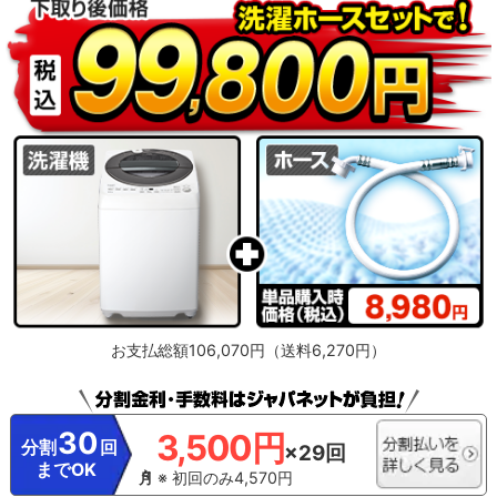
お支払総額106,070円（送料6,270円）
30
3,500円
分割
回
×29回
までOK
※ 初回のみ4,570円