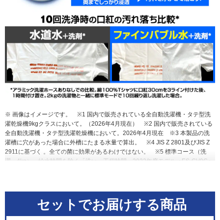
※ 画像はイメージです。
※1 国内で販売されている全自動洗濯機・タテ型洗
濯乾燥機9kgクラスにおいて。（2026年4月現在）
※2 国内で販売されている
全自動洗濯機・タテ型洗濯乾燥機において。2026年4月現在
※3 本製品の洗
濯槽に穴があった場合に外槽にたまる水量で算出。
※4 JIS Z 2801及びJIS Z
2911に基づく 。全ての菌に効果があるわけではない。
※5 標準コース（洗
濯・4kg）、給水時間を除く「洗い」工程時間。2022年度モデル＜ES-GV9G＞
との比較。7分30秒→6分22秒
※6 特許第7316475号・7377389号・5184678
号・5406888号
※7 洗濯槽に穴があった場合に外槽にたまる水量で算出。1日
1回365日洗濯した場合の水量で算出。
※8 メーカー実験による。衣類の量・
素材、汚れや洗剤の種類によって洗浄効果が異なります。
セットでお届けする商品