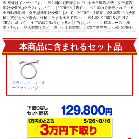
※ 画像はイメージです。
※1 国内で販売されている全自動洗濯機・タテ型洗
濯乾燥機9kgクラスにおいて。（2026年4月現在）
※2 国内で販売されている
全自動洗濯機・タテ型洗濯乾燥機において。2026年4月現在
※3 本製品の洗濯
槽に穴があった場合に外槽にたまる水量で算出。
※4 JIS Z 2801及びJIS Z
2911に基づく 。全ての菌に効果があるわけではない。
※5 標準コース（洗
濯・4kg）、給水時間を除く「洗い」工程時間。2022年度モデル＜ES-GV9G＞
との比較。7分30秒→6分22秒
※6 特許第7316475号・7377389号・5184678
号・5406888号
※7 洗濯槽に穴があった場合に外槽にたまる水量で算出。1日
1回365日洗濯した場合の水量で算出。
※8 メーカー実験による。衣類の量・
本商品に含まれるセット品
素材、汚れや洗剤の種類によって洗浄効果が異なります。
アラミック シルキ
ーファインバブル洗
濯ホース JLH-
SN2