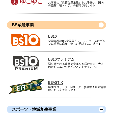
お客様の『良質な温泉旅』をお手伝い。国内
の旅館・宿・ホテルの宿泊予約サイト
BS放送事業
BS10
全国無料のBS放送局『BS10』。クイズにゴル
フに映画に麻雀、楽しい番組てんこ盛り！
BS10プレミアム
語り継がれる映画や音楽をお届けする、大人
のためのエンタテインメントチャンネル
BEAST X
麻雀プロリーグ「Mリーグ」参戦中！最新情報
はこちらをチェック！
スポーツ・地域創生事業