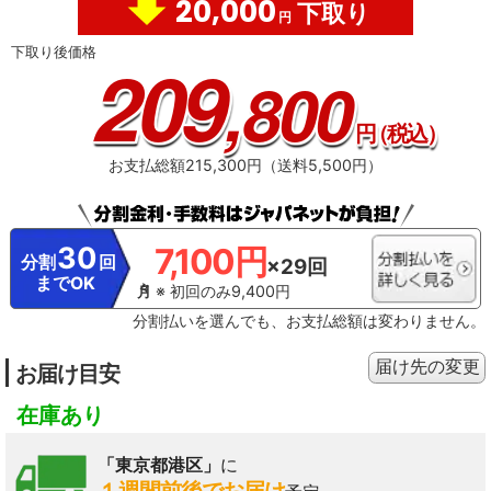
20,000
下取り
円
下取り後価格
209
,800
円
（税込）
お支払総額215,300円（送料5,500円）
30
7,100円
分割
回
×29回
までOK
※ 初回のみ9,400円
分割払いを選んでも、お支払総額は変わりません。
届け先の変更
お届け目安
在庫あり
「東京都港区」
に