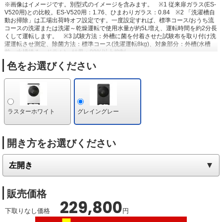
※画像はイメージです。別型式のイメージを含みます。
※1 従来扉ガラス(ES-
V520用)との比較。ES-V520用：1.76、ひまわりガラス：0.84
※2 「洗濯槽自
動お掃除」は工場出荷時オフ設定です。一度設定すれば、標準コース/おうち流
コースの洗濯または洗濯～乾燥運転で使用水量が約5L増え、運転時間を約2分長
くして運転します。
※3 試験方法：外槽に菌を付着させた試験布を取り付け洗
濯運転させ測定、除菌方法：標準コース(洗濯運転8kg)、対象部分：外槽(水槽
前、水槽後ろ、ドラム)、結果：99%以上抑制。
色をお選びください
ラスターホワイト
グレイングレー
開き方をお選びください
販売価格
229,800
下取りなし価格
円