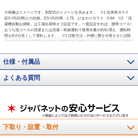
※画像はイメージです。別型式のイメージを含みます。
※1 従来扉ガラス
(ES-V520用)との比較。ES-V520用：1.76、ひまわりガラス：0.84
※2 「洗
濯槽自動お掃除」は工場出荷時オフ設定です。一度設定すれば、標準コース/
おうち流コースの洗濯または洗濯～乾燥運転で使用水量が約5L増え、運転時
間を約2分長くして運転します。
※3 試験方法：外槽に菌を付着させた試験
布を取り付け洗濯運転させ測定、除菌方法：標準コース(洗濯運転8kg)、対象
部分：外槽(水槽前、水槽後ろ、ドラム)、結果：99%以上抑制。
仕様・付属品
よくある質問
下取り・設置・取付