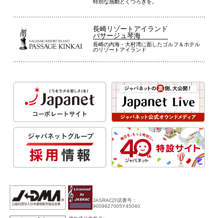
特別な感動とくつろぎを。
長崎リゾートアイランド
パサージュ琴海
長崎の内海・大村湾に面したゴルフ＆ホテル
のリゾートアイランド
JASRAC許諾番号：
9009927005Y45040