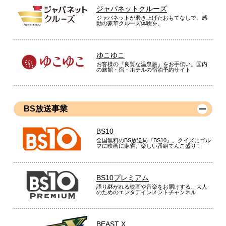
ジャパネットクルーズ
ジャパネットが磨き上げたおもてなしで、感
動の豪華クルーズ体験を。
ゆこゆこ
お客様の『良質な温泉旅』をお手伝い。国内
の旅館・宿・ホテルの宿泊予約サイト
BS放送事業
BS10
全国無料のBS放送局『BS10』。クイズにゴル
フに映画に麻雀、楽しい番組てんこ盛り！
BS10プレミアム
語り継がれる映画や音楽をお届けする、大人
のためのエンタテインメントチャンネル
BEAST X