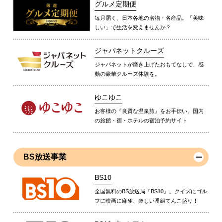
グルメ定期便
毎月届く、日本各地の名物・名産品。「美味
しい」で生活を変えませんか？
ジャパネットクルーズ
ジャパネットが磨き上げたおもてなしで、感
動の豪華クルーズ体験を。
ゆこゆこ
お客様の『良質な温泉旅』をお手伝い。国内
の旅館・宿・ホテルの宿泊予約サイト
BS放送事業
BS10
全国無料のBS放送局『BS10』。クイズにゴル
フに映画に麻雀、楽しい番組てんこ盛り！