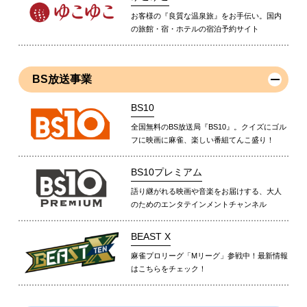
お客様の『良質な温泉旅』をお手伝い。国内
の旅館・宿・ホテルの宿泊予約サイト
BS放送事業
BS10
全国無料のBS放送局『BS10』。クイズにゴル
フに映画に麻雀、楽しい番組てんこ盛り！
BS10プレミアム
語り継がれる映画や音楽をお届けする、大人
のためのエンタテインメントチャンネル
BEAST X
麻雀プロリーグ「Mリーグ」参戦中！最新情報
はこちらをチェック！