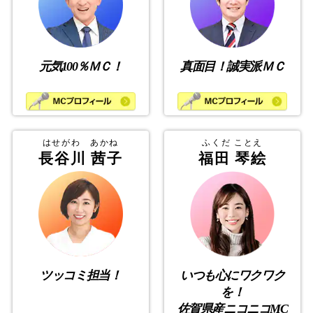
元気100％ＭＣ！
真面目！誠実派ＭＣ
はせがわ あかね
ふくだ ことえ
長谷川 茜子
福田 琴絵
ツッコミ担当！
いつも心にワクワク
を！
佐賀県産ニコニコMC