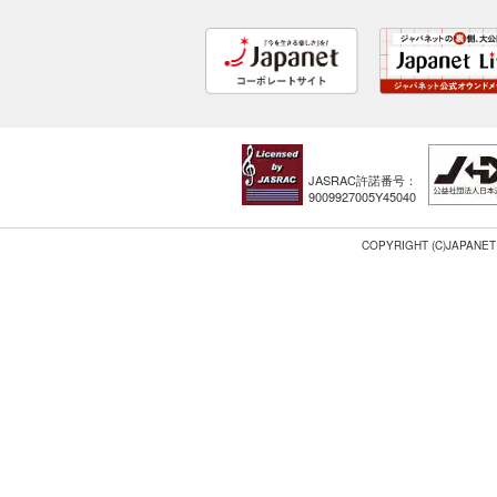
JASRAC許諾番号：
9009927005Y45040
COPYRIGHT (C)JAPANET 