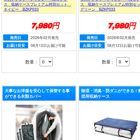
ス 収納ケースプレミアム特別セット
ス 収納ケースプレミアム特別セ
ネイビー BZKP033
グリーン BZKP033
7,980円
7,980円
発売日
2026年02月発売
発売日
2026年02月発売
お届け目安
08月12日お届け可能
お届け目安
08月12日お届け可
数量：
数量：
大事なお洋服を安心して保管する事
除湿・消臭・防ダニができる！
ができる衣類カバー
団用収納ケース