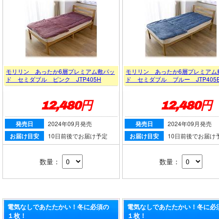
モリリン あったか6層プレミアム敷パッ
モリリン あったか6層プレミアム
ド セミダブル ピンク JTP405H
ド セミダブル ブルー JTP405
12,480円
12,480円
発売日
2024年09月発売
発売日
2024年09月発売
お届け目安
10日前後でお届け予定
お届け目安
10日前後でお届け
数量：
数量：
電気なしであたたかい！冬に必須の
電気なしであたたかい！冬に必
１枚！
１枚！