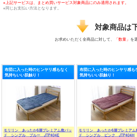
※上記サービスは、まとめ買いサービス対象商品にのみ適用されます。
※同じお支払い方法となります。
対象商品は
お求めいただく全商品に対して、
「数量」
を
布団に入った時のヒンヤリ感もなく
布団に入った時のヒンヤリ感も
気持ちいい肌触り！
気持ちいい肌触り！
モリリン あったか6層プレミアム敷パッ
モリリン あったか6層プレミアム
ド シングル ブルー JTP404E
ド シングル ピンク JTP404H