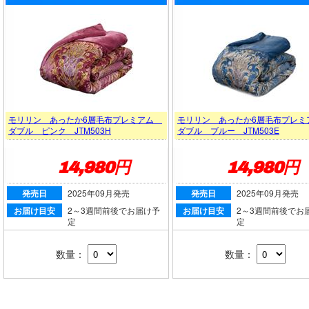
モリリン あったか6層毛布プレミアム
モリリン あったか6層毛布プレ
ダブル ピンク JTM503H
ダブル ブルー JTM503E
14,980円
14,980円
発売日
2025年09月発売
発売日
2025年09月発売
お届け目安
2～3週間前後でお届け予
お届け目安
2～3週間前後でお
定
定
数量：
数量：