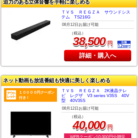
迫力のある立体音響を手軽に楽しめる
ＴＶＳ ＲＥＧＺＡ サウンドシス
テム TS216G
08月12日お届け可能
（税込）
,
38
500
円
詳細・購入へ
ネット動画も放送番組も快適に美しく楽しめる
ＴＶＳ ＲＥＧＺＡ 2K液晶テレ
１００００円クーポン
ビ レグザ V3 series V35S 40V
付き！
型 40V35S
08月12日お届け可能
（税込）
,
40
000
円
WEBクーポン10,000円分贈呈