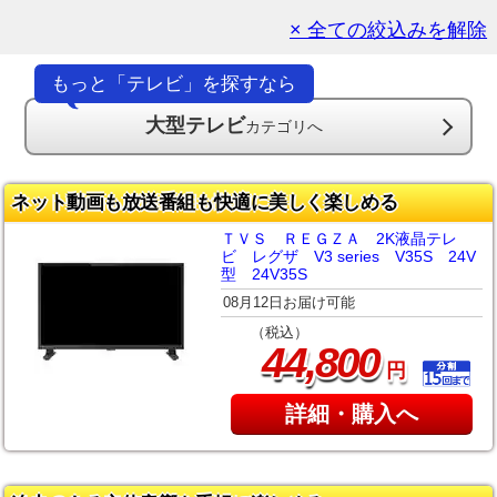
× 全ての絞込みを解除
もっと「テレビ」を探すなら
大型テレビ
カテゴリへ
ネット動画も放送番組も快適に美しく楽しめる
ＴＶＳ ＲＥＧＺＡ 2K液晶テレ
ビ レグザ V3 series V35S 24V
型 24V35S
08月12日お届け可能
（税込）
,
44
800
円
詳細・購入へ