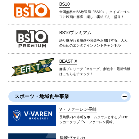
BS10
全国無料のBS放送局『BS10』。クイズにゴル
フに映画に麻雀、楽しい番組てんこ盛り！
BS10プレミアム
語り継がれる映画や音楽をお届けする、大人
のためのエンタテインメントチャンネル
BEAST X
麻雀プロリーグ「Mリーグ」参戦中！最新情報
はこちらをチェック！
スポーツ・地域創生事業
V・ファーレン長崎
長崎県内21市町をホームタウンとするプロサ
ッカークラブ「V・ファーレン長崎」
長崎ヴェルカ