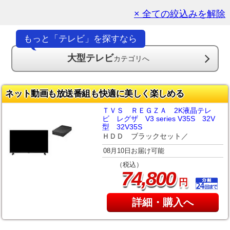
× 全ての絞込みを解除
もっと「テレビ」を探すなら
大型テレビ
カテゴリへ
ネット動画も放送番組も快適に美しく楽しめる
ＴＶＳ ＲＥＧＺＡ 2K液晶テレ
ビ レグザ V3 series V35S 32V
型 32V35S
ＨＤＤ ブラックセット／
08月10日お届け可能
（税込）
,
74
800
円
詳細・購入へ