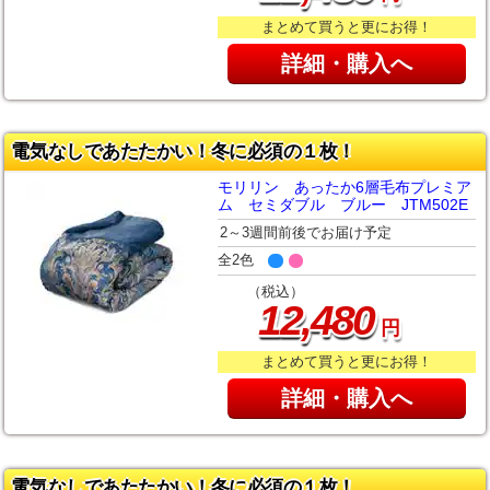
まとめて買うと更にお得！
詳細・購入へ
電気なしであたたかい！冬に必須の１枚！
モリリン あったか6層毛布プレミア
ム セミダブル ブルー JTM502E
2～3週間前後でお届け予定
全2色
（税込）
,
12
480
円
まとめて買うと更にお得！
詳細・購入へ
電気なしであたたかい！冬に必須の１枚！