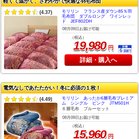
軽くて温かく、さわやかで快適な羽毛布団
モリリン フランス産ダウン85％羽
(4.37)
毛布団 ダブルロング ワインレッ
ド JEF802DH
08月09日お届け可能
（税込）
,
19
980
円
詳細・購入へ
電気なしであたたかい！冬に必須の１枚！
モリリン あったか6層毛布プレミア
(4.49)
ム シングル ピンク JTM501H
６層毛布 ブルーセット
08月09日お届け可能
（税込）
,
15
960
円