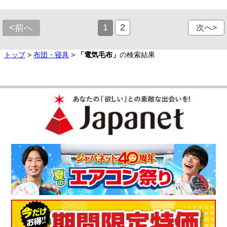
1
2
<前へ
次へ>
トップ
>
布団・寝具
>
「電気毛布」
の検索結果