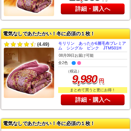
詳細・購入へ
電気なしであたたかい！冬に必須の１枚！
モリリン あったか6層毛布プレミア
(4.49)
ム シングル ピンク JTM501H
08月09日お届け可能
全2色
（税込）
,
9
980
円
まとめて買うと更にお得！
詳細・購入へ
電気なしであたたかい！冬に必須の１枚！