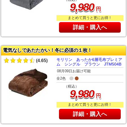
,
9
980
円
まとめて買うと更にお得！
詳細・購入へ
電気なしであたたかい！冬に必須の１枚！
モリリン あったか6層毛布プレミア
(4.65)
ム シングル ブラウン JTM504B
08月09日お届け可能
全2色
（税込）
,
9
980
円
まとめて買うと更にお得！
詳細・購入へ