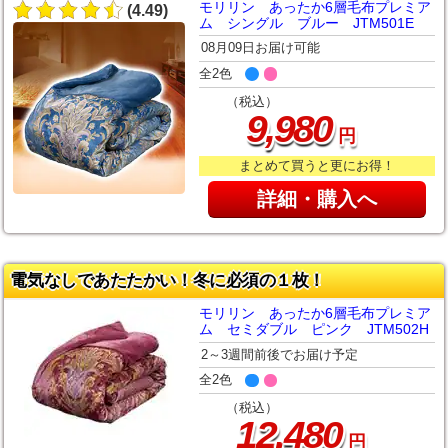
モリリン あったか6層毛布プレミア
(4.49)
ム シングル ブルー JTM501E
08月09日お届け可能
全2色
（税込）
,
9
980
円
まとめて買うと更にお得！
詳細・購入へ
電気なしであたたかい！冬に必須の１枚！
モリリン あったか6層毛布プレミア
ム セミダブル ピンク JTM502H
2～3週間前後でお届け予定
全2色
（税込）
,
12
480
円