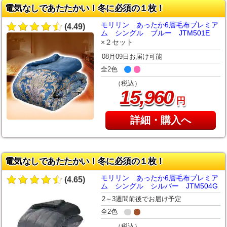
電気なしであたたかい！冬に必須の１枚！
モリリン あったか6層毛布プレミア
(4.49)
ム シングル ブルー JTM501E
×２セット
08月09日お届け可能
全2色
（税込）
,
15
960
円
詳細・購入へ
電気なしであたたかい！冬に必須の１枚！
モリリン あったか6層毛布プレミア
(4.65)
ム シングル シルバー JTM504G
2～3週間前後でお届け予定
全2色
（税込）