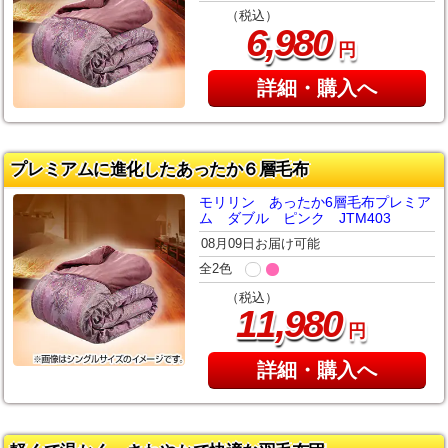
（税込）
,
6
980
円
詳細・購入へ
プレミアムに進化したあったか６層毛布
モリリン あったか6層毛布プレミア
ム ダブル ピンク JTM403
08月09日お届け可能
全2色
（税込）
,
11
980
円
詳細・購入へ