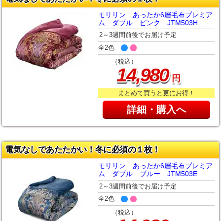
モリリン あったか6層毛布プレミア
ム ダブル ピンク JTM503H
2～3週間前後でお届け予定
全2色
（税込）
,
14
980
円
まとめて買うと更にお得！
詳細・購入へ
電気なしであたたかい！冬に必須の１枚！
モリリン あったか6層毛布プレミア
ム ダブル ブルー JTM503E
2～3週間前後でお届け予定
全2色
（税込）