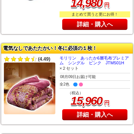
,
14
980
円
まとめて買うと更にお得！
詳細・購入へ
電気なしであたたかい！冬に必須の１枚！
モリリン あったか6層毛布プレミア
(4.49)
ム シングル ピンク JTM501H
×２セット
08月09日お届け可能
全2色
（税込）
,
15
960
円
詳細・購入へ